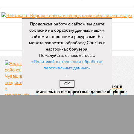
НОВОСТИ ПАРТНЕРОВ
Продолжая работу с сайтом вы даете
согласие на обработку данных нашим
сайтом и сторонними ресурсами. Вы
Новости smi2.ru
можете запретить обработку Cookies в
ЕЩЕ ИЗ РАЗДЕЛА «ОБЩЕСТВО»
настройках браузера.
Пожалуйста, ознакомьтесь с
«Политикой в отношении обработки
персональных данных»
.
OK
Власти районов Чувашии предоставляют в
минсельхоз некорректные данные об уборке
урожая