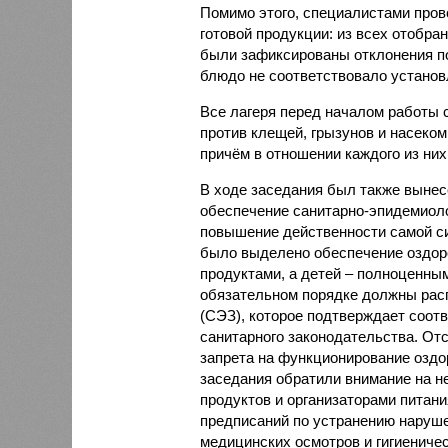
Помимо этого, специалистами пров
готовой продукции: из всех отобра
были зафиксированы отклонения по
блюдо не соответствовало установ
Все лагеря перед началом работы 
против клещей, грызунов и насеко
причём в отношении каждого из них
В ходе заседания был также вынес
обеспечение санитарно-эпидемиолог
повышение действенности самой си
было выделено обеспечение оздо
продуктами, а детей – полноценны
обязательном порядке должны рас
(СЭЗ), которое подтверждает соот
санитарного законодательства. От
запрета на функционирование оздор
заседания обратили внимание на н
продуктов и организаторами питан
предписаний по устранению наруше
медицинских осмотров и гигиениче