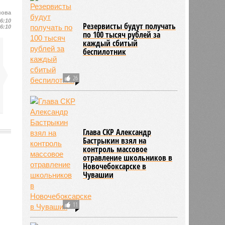
нова
16:10
Резервисты будут получать
16:10
по 100 тысяч рублей за
каждый сбитый
беспилотник
26
Глава СКР Александр
Бастрыкин взял на
контроль массовое
отравление школьников в
1939
Новочебоксарске в
Чувашии
11