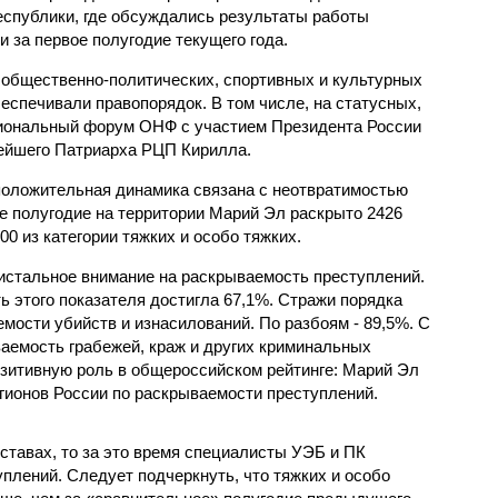
спублики, где обсуждались результаты работы
и за первое полугодие текущего года.
 общественно-политических, спортивных и культурных
беспечивали правопорядок. В том числе, на статусных,
иональный форум ОНФ с участием Президента России
тейшего Патриарха РЦП Кирилла.
 положительная динамика связана с неотвратимостью
ое полугодие на территории Марий Эл раскрыто 2426
00 из категории тяжких и особо тяжких.
истальное внимание на раскрываемость преступлений.
ь этого показателя достигла 67,1%. Стражи порядка
мости убийств и изнасилований. По разбоям - 89,5%. С
аемость грабежей, краж и других криминальных
озитивную роль в общероссийском рейтинге: Марий Эл
гионов России по раскрываемости преступлений.
ставах, то за это время специалисты УЭБ и ПК
плений. Следует подчеркнуть, что тяжких и особо