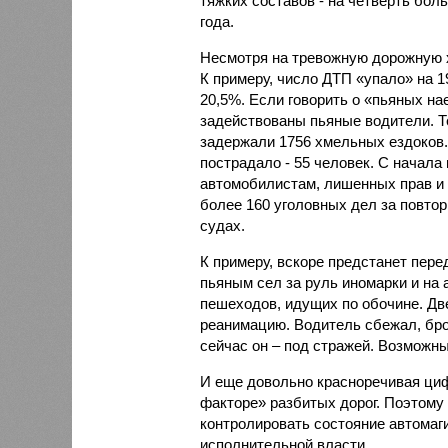
тяжких составов - на четверть бо
года.
Несмотря на тревожную дорожную х
К примеру, число ДТП «упало» на 1
20,5%. Если говорить о «пьяных на
задействованы пьяные водители. Т
задержали 1756 хмельных ездоков. 
пострадало - 55 человек. С начала
автомобилистам, лишенных прав и 
более 160 уголовных дел за повтор
судах.
К примеру, вскоре предстанет пер
пьяным сел за руль иномарки и на 
пешеходов, идущих по обочине. Дв
реанимацию. Водитель сбежал, бро
сейчас он – под стражей. Возможный
И еще довольно красноречивая ци
факторе» разбитых дорог. Поэтому
контролировать состояние автомаги
исполнительной власти.