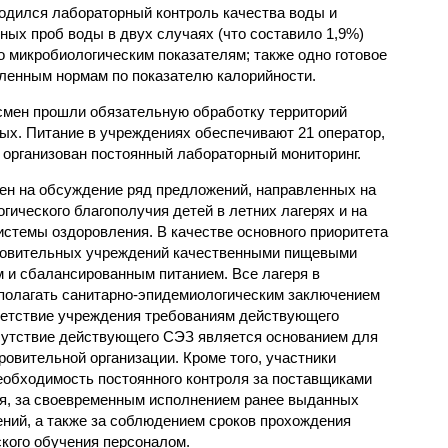
одился лабораторный контроль качества воды и
нных проб воды в двух случаях (что составило 1,9%)
 микробиологическим показателям; также одно готовое
ленным нормам по показателю калорийности.
смен прошли обязательную обработку территорий
мых. Питание в учреждениях обеспечивают 21 оператор,
 организован постоянный лабораторный мониторинг.
ен на обсуждение ряд предложений, направленных на
ического благополучия детей в летних лагерях и на
стемы оздоровления. В качестве основного приоритета
ровительных учреждений качественными пищевыми
м и сбалансированным питанием. Все лагеря в
полагать санитарно-эпидемиологическим заключением
ветствие учреждения требованиям действующего
сутствие действующего СЭЗ является основанием для
овительной организации. Кроме того, участники
еобходимость постоянного контроля за поставщиками
ия, за своевременным исполнением ранее выданных
ний, а также за соблюдением сроков прохождения
ского обучения персоналом.