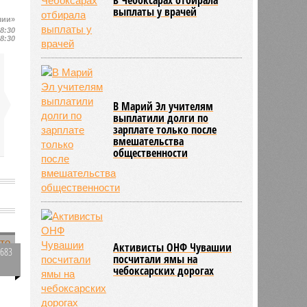
выплаты у врачей
шии»
08:30
08:30
В Марий Эл учителям
выплатили долги по
зарплате только после
вмешательства
общественности
Активисты ОНФ Чувашии
3683
посчитали ямы на
м
0
чебоксарских дорогах