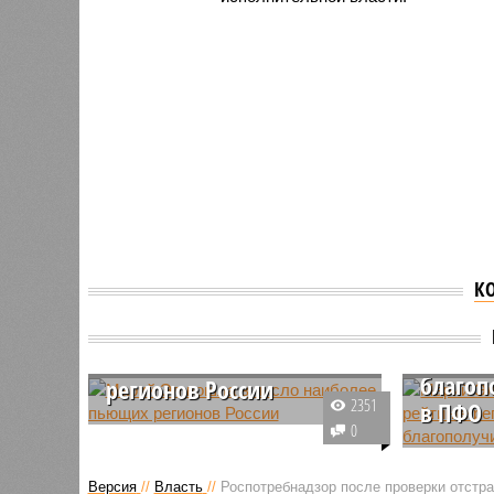
Марий 
К
место 
регион
Марий Эл вошла в число
матер
наиболее пьющих
благоп
регионов России
2351
в ПФО
В Национальном рейтинге
0
трезвости Марий Эл попала в
Марий Эл
число наиболее пьющих
рейтинге 
Версия
//
Власть
//
Роспотребнадзор после проверки отстра