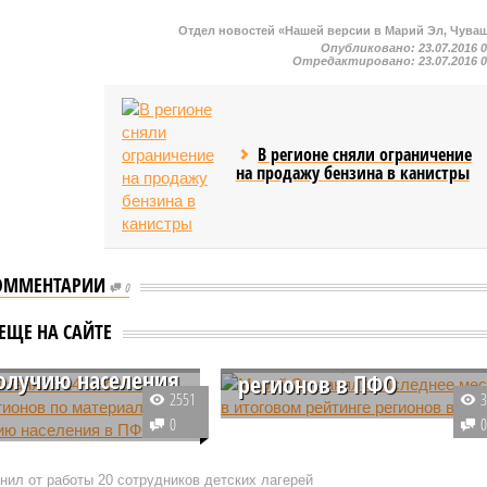
Отдел новостей «Нашей версии в Марий Эл, Чува
Опубликовано:
23.07.2016 
Отредактировано:
23.07.2016 
В регионе сняли ограничение
на продажу бензина в канистры
Эл заняла 14
ОММЕНТАРИИ
0
в рейтинге
Марий Эл заняла
ов по
последнее место в
ЕЩЕ НА САЙТЕ
иальному
итоговом рейтинге
олучию населения
регионов в ПФО
2551
Марий Эл признана абсолютны
0
 стала аутсайдером в
аутсайдером итогового рейтинга
регионов по
среди регионов Приволжского
нил от работы 20 сотрудников детских лагерей