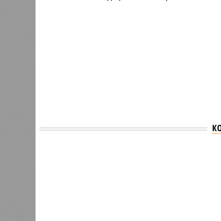
К
Версия
//
Общество
//
В регионе учреждены удостоверения 
Заткнуть за пояс
В регионе учреждены удостоверения мастеров 