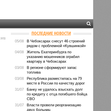
ПОСЛЕДНИЕ НОВОСТИ
3172
05/08
В Чебоксарах снесут 46 строений
рядом с проблемной «Кувшинкой»
04/08
Житель Екатеринбурга по
указанию мошенников ограбил
квартиру в Чебоксарах
03/08
В регионе сформируют запас
топлива
03/08
Республика разместилась на 79
месте в России по качеству дорог
31/07
Банку не удалось взыскать долг
по кредиту с отца погибшего бойца
СВО
31/07
Власти провели реорганизацию
двух больниц