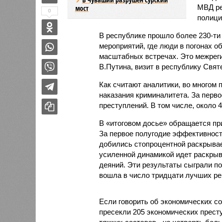
МВД ре
мост
0
полици
В республике прошло более 230-ти
мероприятий, где люди в погонах о
масштабных встречах. Это межрег
В.Путина, визит в республику Свя
Как считают аналитики, во многом
наказания криминалитета. За перв
преступлений. В том числе, около 4
В «итоговом досье» обращается пр
За первое полугодие эффективност
добились стопроцентной раскрывае
усиленной динамикой идет раскрыв
деяний. Эти результаты сыграли п
вошла в число тридцати лучших ре
Если говорить об экономических со
пресекли 205 экономических престу