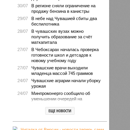
30/07
В регионе сняли ограничение на
продажу бензина в канистры
29/07
В небе над Чувашией сбиты два
беспилотника
28/07
В чувашских вузах можно
получить образование за счёт
маткапитала
27/07
В Чебоксарах началась проверка
готовности школ и детсадов к
новому учебному году
27/07
Чувашские врачи выходили
младенца массой 745 граммов
24/07
Чувашские аграрии начали уборку
урожая
24/07
Минпромэнерго сообщило об
уменьшении очередей на
заправках
ЕЩЕ НОВОСТИ
23/07
В Чувашии за 6 месяцев изъято
свыше 500 единиц оружия
22/07
Резервисты будут получать по 100
тысяч рублей за каждый сбитый