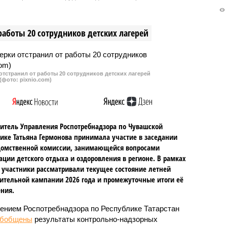
ьному благополучию
федерального округа. В целом п
я в Приволжском
России республика заняла 62
ном округе. В целом по
место.
работы 20 сотрудников детских лагерей
еспублика тоже в числе
х.
тстранил от работы 20 сотрудников детских лагерей
(фото: pixnio.com)
итель Управления Роспотребнадзора по Чувашской
ике Татьяна Гермонова принимала участие в заседании
омственной комиссии, занимающейся вопросами
ации детского отдыха и оздоровления в регионе. В рамках
 участники рассматривали текущее состояние летней
ительной кампании 2026 года и промежуточные итоги её
ния.
ением Роспотребнадзора по Республике Татарстан
обобщены
результаты контрольно-надзорных