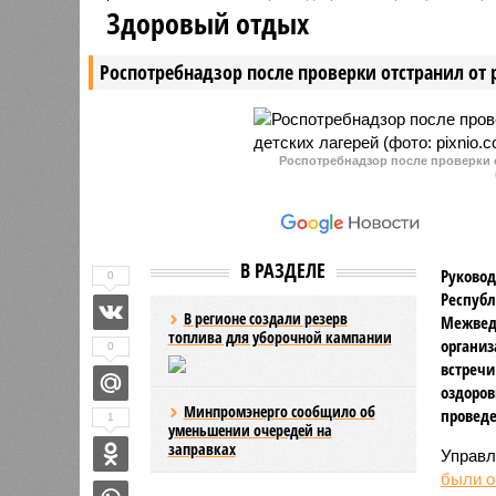
субъектов РФ. В Приволжском
материал
Здоровый отдых
федеральном округе РМЭ тоже
населени
среди неблагополучных по этому
федераль
Роспотребнадзор после проверки отстранил от 
показателю регионов.
России р
отстающи
Роспотребнадзор после проверки о
В РАЗДЕЛЕ
Руковод
0
Республ
В регионе создали резерв
Межвед
топлива для уборочной кампании
организ
0
встречи
оздоров
Минпромэнерго сообщило об
проведе
1
уменьшении очередей на
заправках
Управл
были 