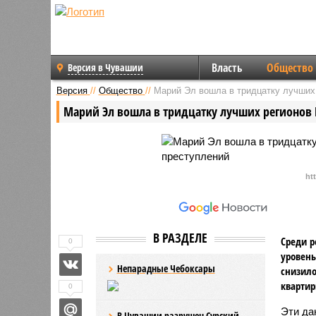
Власть
Общество
Версия в Чувашии
Версия
//
Общество
//
Марий Эл вошла в тридцатку лучших
Марий Эл вошла в тридцатку лучших регионов 
ht
В РАЗДЕЛЕ
Среди р
0
уровень
Непарадные Чебоксары
снизило
квартир
0
Эти да
В Чувашии разрушен Сурский