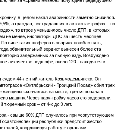
льше, чем за «сравнительное» полугодие предыдущего
ронику, в целом накал аварийности заметно снизился.
9,5%, а граждан, пострадавших в автокатастрофах – на
ездах», то втрое уменьшилось число ДТП, в которых
ем не менее, инспекторы ДПС за шесть месяцев
По вине таких шоферов в авариях погибло пять,
 года обвинительный вердикт вынесен более ста
повторно задержанных за пьяную езду. Возбуждено
ное лихачество подшофе, около 120 - находятся в
ед судом 44-летний житель Козьмодемьянска. Он
автотрассе «Октябрьский - Троицкий Посад» сбил трех
е женщины скончались на месте, третья попала в
сив машину. Через пару-тройку часов его задержали,
 тюремный срок – от 4-х до 9 лет.
фра - свыше 60% ДТП случилось при «сопутствующем
 Госавтоинспекции республики предстоит жестко
стралей, координируя работу с органами