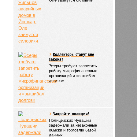
Оле займутся силовики
Коллекторы станут вне
закона?
Эсеры требуют запретить
работу микрофинансовых
организаций и «вышибал
долгов»
Закройте, полиция!
Полицейских Чувашии
задержали за незаконные
обыски и торговлю базой
данных