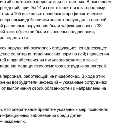
иятий в детских оздоровительных лагерях. В нынешнем
реждений, причём 14 из них относятся к загородному
ствили 105 выездных проверок и профилактических
проверочными действиями значительную долю лагерей.
ий различные нарушения были зафиксированы в 33
ий этих объектов были вынесены предписания,
е недостатки.
хся нарушений оказались следующие: ненадлежащее
ение санитарно-гигиенических норм на ней; нарушения
тей и при обеспечении питьевого режима; а также
ведение медицинских осмотров сотрудников лагерей.
 персонал, работающий на пищеблоках. В ходе этих
ужены возбудители инфекций – указанные сотрудники
от выполнения своих обязанностей и направлены на
, что оперативное принятие указанных мер позволило
 инфекционных заболеваний среди детей,
учреждениях.