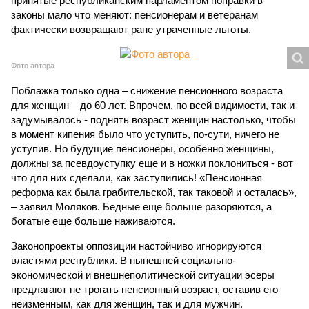
принятые республиканским парламентом поправки в
законы мало что меняют: пенсионерам и ветеранам
фактически возвращают ране утраченные льготы.
Фото автора
Поблажка только одна – снижение пенсионного возраста
для женщин – до 60 лет. Впрочем, по всей видимости, так и
задумывалось - поднять возраст женщин настолько, чтобы
в момент кипения было что уступить, по-сути, ничего не
уступив. Но будущие пенсионеры, особенно женщины,
должны за псевдоуступку еще и в ножки поклониться - вот
что для них сделали, как заступились! «Пенсионная
реформа как была грабительской, так таковой и осталась»,
– заявил Моляков. Бедные еще больше разоряются, а
богатые еще больше наживаются.
Законопроекты оппозиции настойчиво игнорируются
властями республики. В нынешней социально-
экономической и внешнеполитической ситуации эсеры
предлагают не трогать пенсионный возраст, оставив его
неизменным, как для женщин, так и для мужчин.