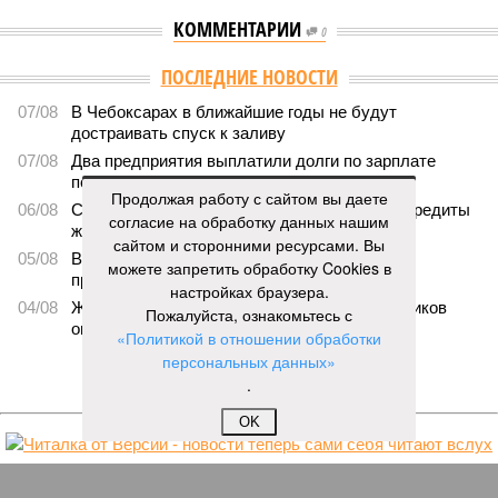
КОММЕНТАРИИ
0
ПОСЛЕДНИЕ НОВОСТИ
07/08
В Чебоксарах в ближайшие годы не будут
достраивать спуск к заливу
07/08
Два предприятия выплатили долги по зарплате
после вмешательства прокуратуры
Продолжая работу с сайтом вы даете
06/08
Суд аннулировал ошибочно оформленные кредиты
согласие на обработку данных нашим
жителя Чебоксар
сайтом и сторонними ресурсами. Вы
05/08
В Чебоксарах снесут 46 строений рядом с
можете запретить обработку Cookies в
проблемной «Кувшинкой»
настройках браузера.
04/08
Житель Екатеринбурга по указанию мошенников
Пожалуйста, ознакомьтесь с
ограбил квартиру в Чебоксарах
«Политикой в отношении обработки
персональных данных»
ЕЩЕ НОВОСТИ
.
OK
НОВОСТИ ПАРТНЕРОВ