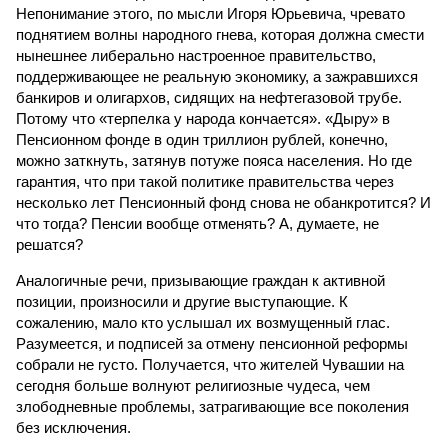
Непонимание этого, по мысли Игоря Юрьевича, чревато
поднятием волны народного гнева, которая должна смести
нынешнее либерально настроенное правительство,
поддерживающее не реальную экономику, а зажравшихся
банкиров и олигархов, сидящих на нефтегазовой трубе.
Потому что «терпелка у народа кончается». «Дыру» в
Пенсионном фонде в один триллион рублей, конечно,
можно заткнуть, затянув потуже пояса населения. Но где
гарантия, что при такой политике правительства через
несколько лет Пенсионный фонд снова не обанкротится? И
что тогда? Пенсии вообще отменять? А, думаете, не
решатся?
Аналогичные речи, призывающие граждан к активной
позиции, произносили и другие выступающие. К
сожалению, мало кто услышал их возмущенный глас.
Разумеется, и подписей за отмену пенсионной реформы
собрали не густо. Получается, что жителей Чувашии на
сегодня больше волнуют религиозные чудеса, чем
злободневные проблемы, затрагивающие все поколения
без исключения.