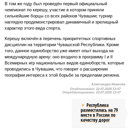
В том же году был проведён первый официальный
чемпионат по керешу, участие в котором приняли
сильнейшие борцы со всех районов Чувашии; турнир
наглядно продемонстрировал динамичный и зрелищный
характер этого вида спорта.
Керешу включён в перечень приоритетных спортивных
дисциплин на территории Чувашской Республики. Кроме
того, данное единоборство уже имеет опыт выхода на
международную арену: оно входило в программу I и II
Всемирных игр национальных видов единоборств, которые
проводились в Чувашии, что говорит о расширении
географии интереса к этой борьбе за пределами региона.
Александра Иванова
Опубликовано:
22.07.2026 13:47
Отредактировано:
22.07.2026 13:47
Республика
разместилась на 79
месте в России по
качеству дорог