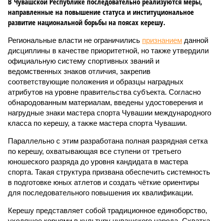
В Чувашской Республике последовательно реализуются меры,
направленные на повышение статуса и институциональное
развитие национальной борьбы на поясах керешу.
Региональные власти не ограничились
признанием
данной
дисциплины в качестве приоритетной, но также утвердили
официальную систему спортивных званий и
ведомственных знаков отличия, закрепив
соответствующие положения и образцы наградных
атрибутов на уровне правительства субъекта. Согласно
обнародованным материалам, введены удостоверения и
нагрудные знаки мастера спорта Чувашии международного
класса по керешу, а также мастера спорта Чувашии.
Параллельно с этим разработана полная разрядная сетка
по керешу, охватывающая все ступени от третьего
юношеского разряда до уровня кандидата в мастера
спорта. Такая структура призвана обеспечить системность
в подготовке юных атлетов и создать чёткие ориентиры
для последовательного повышения их квалификации.
Керешу представляет собой традиционное единоборство,
уходящее корнями в культуру чувашского народа. Схватка