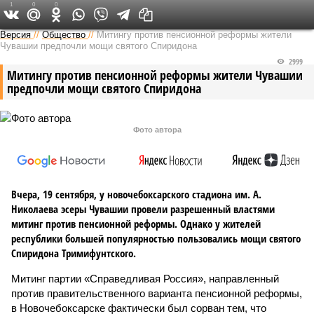
1
0
0
Версия в Чувашии
Версия
//
Общество
//
Митингу против пенсионной реформы жители
Чувашии предпочли мощи святого Спиридона
2999
Митингу против пенсионной реформы жители Чувашии
предпочли мощи святого Спиридона
Фото автора
Вчера, 19 сентября, у новочебоксарского стадиона им. А.
Николаева эсеры Чувашии провели разрешенный властями
митинг против пенсионной реформы. Однако у жителей
республики большей популярностью пользовались мощи святого
Спиридона Тримифунтского.
Митинг партии «Справедливая Россия», направленный
против правительственного варианта пенсионной реформы,
в Новочебоксарске фактически был сорван тем, что