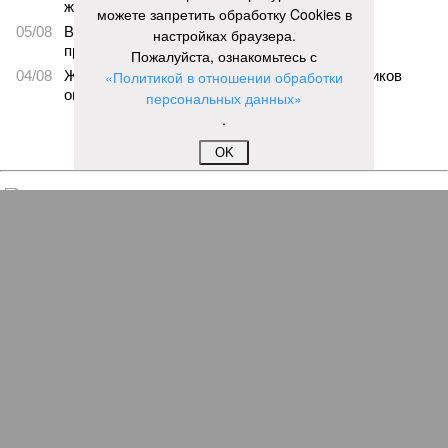
жителя Чебоксар
можете запретить обработку Cookies в
05/08
В Чебоксарах снесут 46 строений рядом с
настройках браузера.
проблемной «Кувшинкой»
Пожалуйста, ознакомьтесь с
04/08
Житель Екатеринбурга по указанию мошенников
«Политикой в отношении обработки
ограбил квартиру в Чебоксарах
персональных данных»
.
ЕЩЕ НОВОСТИ
OK
НОВОСТИ ПАРТНЕРОВ
Новости smi2.ru
ЕЩЕ ИЗ РАЗДЕЛА «ОБЩЕСТВО»
В Йошкар-Оле директор кафе выложил