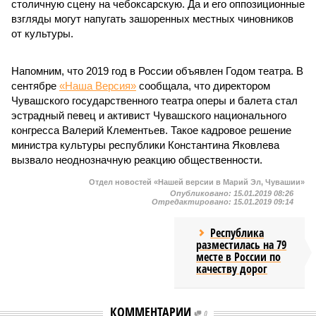
столичную сцену на чебоксарскую. Да и его оппозиционные
взгляды могут напугать зашоренных местных чиновников
от культуры.
Напомним, что 2019 год в России объявлен Годом театра. В
сентябре
«Наша Версия»
сообщала, что директором
Чувашского государственного театра оперы и балета стал
эстрадный певец и активист Чувашского национального
конгресса Валерий Клементьев. Такое кадровое решение
министра культуры республики Константина Яковлева
вызвало неоднозначную реакцию общественности.
Отдел новостей «Нашей версии в Марий Эл, Чувашии»
Опубликовано:
15.01.2019 08:26
Отредактировано:
15.01.2019 09:14
Республика
разместилась на 79
месте в России по
качеству дорог
КОММЕНТАРИИ
0