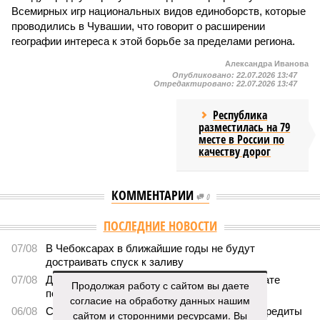
Всемирных игр национальных видов единоборств, которые
проводились в Чувашии, что говорит о расширении
географии интереса к этой борьбе за пределами региона.
Александра Иванова
Опубликовано:
22.07.2026 13:47
Отредактировано:
22.07.2026 13:47
Республика
разместилась на 79
месте в России по
качеству дорог
КОММЕНТАРИИ
0
ПОСЛЕДНИЕ НОВОСТИ
07/08
В Чебоксарах в ближайшие годы не будут
достраивать спуск к заливу
07/08
Два предприятия выплатили долги по зарплате
Продолжая работу с сайтом вы даете
после вмешательства прокуратуры
согласие на обработку данных нашим
06/08
Суд аннулировал ошибочно оформленные кредиты
сайтом и сторонними ресурсами. Вы