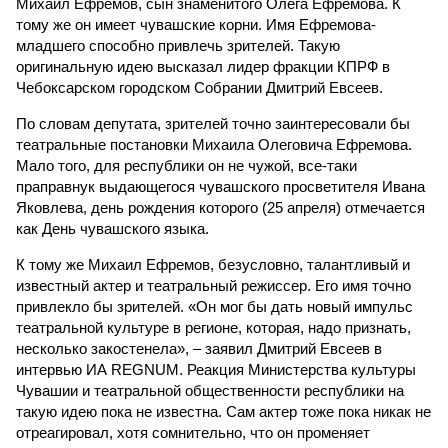
Михаил Ефремов, сын знаменитого Олега Ефремова. К
тому же он имеет чувашские корни. Имя Ефремова-
младшего способно привлечь зрителей. Такую
оригинальную идею высказал лидер фракции КПРФ в
Чебоксарском городском Собрании Дмитрий Евсеев.
По словам депутата, зрителей точно заинтересовали бы
театральные постановки Михаила Олеговича Ефремова.
Мало того, для республики он не чужой, все-таки
праправнук выдающегося чувашского просветителя Ивана
Яковлева, день рождения которого (25 апреля) отмечается
как День чувашского языка.
К тому же Михаил Ефремов, безусловно, талантливый и
известный актер и театральный режиссер. Его имя точно
привлекло бы зрителей. «Он мог бы дать новый импульс
театральной культуре в регионе, которая, надо признать,
несколько закостенела», – заявил Дмитрий Евсеев в
интервью ИА REGNUM. Реакция Министерства культуры
Чувашии и театральной общественности республики на
такую идею пока не известна. Сам актер тоже пока никак не
отреагировал, хотя сомнительно, что он променяет