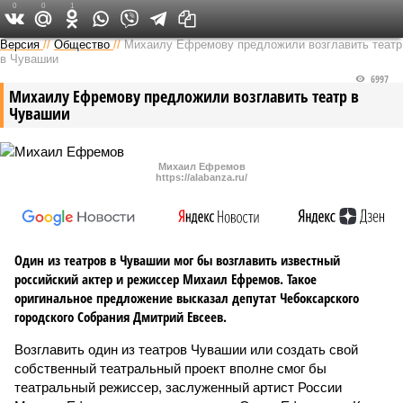
0
0
1
Версия в Чувашии
Версия
//
Общество
//
Михаилу Ефремову предложили возглавить театр
в Чувашии
6997
Михаилу Ефремову предложили возглавить театр в
Чувашии
Михаил Ефремов
https://alabanza.ru/
Один из театров в Чувашии мог бы возглавить известный
российский актер и режиссер Михаил Ефремов. Такое
оригинальное предложение высказал депутат Чебоксарского
городского Собрания Дмитрий Евсеев.
Возглавить один из театров Чувашии или создать свой
собственный театральный проект вполне смог бы
театральный режиссер, заслуженный артист России