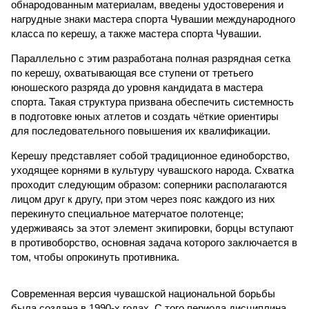
обнародованным материалам, введены удостоверения и
нагрудные знаки мастера спорта Чувашии международного
класса по керешу, а также мастера спорта Чувашии.
Параллельно с этим разработана полная разрядная сетка
по керешу, охватывающая все ступени от третьего
юношеского разряда до уровня кандидата в мастера
спорта. Такая структура призвана обеспечить системность
в подготовке юных атлетов и создать чёткие ориентиры
для последовательного повышения их квалификации.
Керешу представляет собой традиционное единоборство,
уходящее корнями в культуру чувашского народа. Схватка
проходит следующим образом: соперники располагаются
лицом друг к другу, при этом через пояс каждого из них
перекинуто специальное матерчатое полотенце;
удерживаясь за этот элемент экипировки, борцы вступают
в противоборство, основная задача которого заключается в
том, чтобы опрокинуть противника.
Современная версия чувашской национальной борьбы
была создана в 1990-х годах. С того периода дисциплина