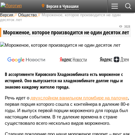
Версия в Чувашии
Версия
//
Общество
//
Мороженое, которое производится не один
десяток лет
3028
Мороженое, которое производится не один десяток лет
В ассортименте Кировского Хладокомбината есть мороженое с
историей. Оно выпускается на хладокомбинате долгие годы и
знакомо каждому жителю города.
Речь идет о
двухслойном ванильном пломбире на палочке
,
первая порция которого сошла с контейнера в далекие 80-е
годы. И выпуск первой порции мороженого для города был
настоящим событием. В те далекие времена в стране
существовало всего несколько видов мороженого.
Старшее поколение про наше мороженое говорит – вкус как