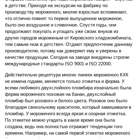
в детстве. Приходя на экскурсии на фабрику по
производству мороженого, многие взрослые вспоминают,
что отлично помнят то первое выпущенное мороженое,
было оно воздушное и сливочное. Спустя годы, они
продолжают покупать и угощать уже своих внуков из
других городов мороженым от Кировского хладокомбината,
тем самым «как в детстве». Отдают предпочтение данному
производителю, потому как доверяют ему и уверены в
качестве продукции. Сегодня на заводе внедрены строгие
международные стандарты ISO 9001 и ISO 22000.
Действительно рецептура многих линеек мороженого КХК
не измена годами, меняется только этикетка и форма. У
всеми любимого двухслойного пломбира изначально была
форма мороженого похожая на банан, двухслойный
пломбир был розового и белого цвета. Розовое оно было
благодаря свекольному красителю, который замешивали в
пломбир. У мороженого всегда яркая и озорная этикетка.
По этикетке можно угадать в какое время она была
создана, ведь она полностью отражает тенденции того
времени. Например, на самой первой этикетке мороженого