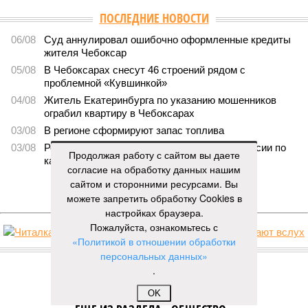
ПОСЛЕДНИЕ НОВОСТИ
06/08
Суд аннулировал ошибочно оформленные кредиты
жителя Чебоксар
05/08
В Чебоксарах снесут 46 строений рядом с
проблемной «Кувшинкой»
04/08
Житель Екатеринбурга по указанию мошенников
ограбил квартиру в Чебоксарах
03/08
В регионе сформируют запас топлива
03/08
Республика разместилась на 79 месте в России по
Продолжая работу с сайтом вы даете
качеству дорог
согласие на обработку данных нашим
сайтом и сторонними ресурсами. Вы
ЕЩЕ НОВОСТИ
можете запретить обработку Cookies в
настройках браузера.
Пожалуйста, ознакомьтесь с
«Политикой в отношении обработки
НОВОСТИ ПАРТНЕРОВ
персональных данных»
.
Новости smi2.ru
OK