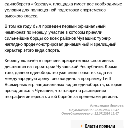
единоборств «Керешу». площадка имеет все необходимые
условия для полноценной подготовки спортсменов
высокого класса.
В том же году был проведён первый официальный
чемпионат по керешу, участие в котором приняли
сильнейшие борцы со всех районов Чувашии; турнир
наглядно продемонстрировал динамичный и зрелищный
характер этого вида спорта.
Керешу включён в перечень приоритетных спортивных
дисциплин на территории Чувашской Республики. Кроме
того, данное единоборство уже имеет опыт выхода на
международную арену: оно входило в программу I и II
Всемирных игр национальных видов единоборств, которые
проводились в Чувашии, что говорит о расширении
географии интереса к этой борьбе за пределами региона.
Александра Иванова
Опубликовано:
22.07.2026 13:47
Отредактировано:
22.07.2026 13:47
Власти провели