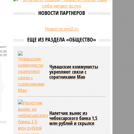
24/07
Чувашские аграрии начали уборку
урожая
НОВОСТИ ПАРТНЕРОВ
Новости smi2.ru
ЕЩЕ ИЗ РАЗДЕЛА «ОБЩЕСТВО»
шии»
20:08
20:39
Чувашские коммунисты
укрепляют связи с
соратниками Мао
Налетчик вынес из
чебоксарского банка 1,5
млн рублей и скрылся