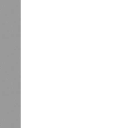
были незамедлительно отстранены 
лечение.
Представители ведомства отметили
избежать возникновения массовых
находившихся в оздоровительных 
Помимо этого, специалистами пров
готовой продукции: из всех отобра
были зафиксированы отклонения по
блюдо не соответствовало установ
Все лагеря перед началом работы 
против клещей, грызунов и насеко
причём в отношении каждого из них
В ходе заседания был также вынес
обеспечение санитарно-эпидемиолог
повышение действенности самой си
было выделено обеспечение оздо
продуктами, а детей – полноценны
обязательном порядке должны рас