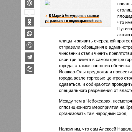
наваль
столиц
0
В Марий Эл мусорные свалки
площад
устраивают в водоохранной зоне
что им
Путина
акцию 
улицы и заявить очередной протес
отправили обращения в администра
чиновники стали чинить препятстви
свои три пикета в самом центре гор
города, а также напротив обелиск
Йошкар-Олы предложили провести 
города возле торговых центров ст
сдаваться, и собираются проводить
специального разрешения от власте
Между тем в Чебоксарах, несмотря 
оппозиционного мероприятия на Кр
организовать там народный сход.
Напомним, что сам Алексей Наваль