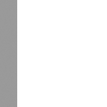
топлива для уборочной кампании
организ
0
встречи
оздоров
Минпромэнерго сообщило об
проведе
1
уменьшении очередей на
заправках
Управл
были 
меропр
сезоне функционирует 299 таких уч
типу. Сотрудники ведомства осуще
визитов, что позволило охватить 
По итогам проведённых мероприят
учреждениях. В адрес администрац
обязывающие устранить выявленны
Среди наиболее часто встречающи
содержание территории и несоблюд
в процессе организации питания де
несвоевременное или неполное про
Особый контроль был направлен на
проверок у 20 человек были обнар