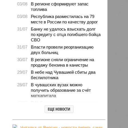
03/08
В регионе сформируют запас
топлива
03/08
Республика разместилась на 79
месте в России по качеству дорог
31/07
Банку не удалось взыскать долг
по кредиту с отца погибшего бойца
СВО
31/07
Власти провели реорганизацию
двух больниц
30/07
В регионе сняли ограничение на
продажу бензина в канистры
29/07
В небе над Чувашией сбиты два
беспилотника
28/07
В чувашских вузах можно
получить образование за счёт
маткапитала
27/07
В Чебоксарах началась проверка
готовности школ и детсадов к
ЕЩЕ НОВОСТИ
новому учебному году
27/07
Чувашские врачи выходили
младенца массой 745 граммов