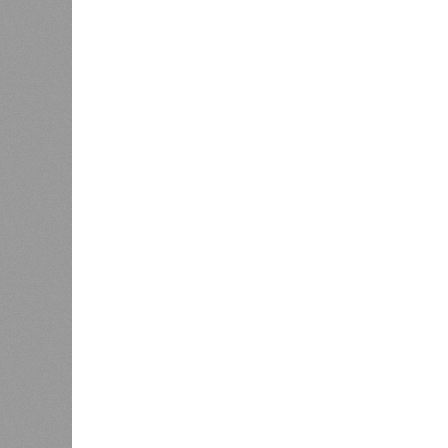
(СЭЗ), которое подтверждает соот
санитарного законодательства. От
запрета на функционирование оздор
заседания обратили внимание на н
продуктов и организаторами питан
предписаний по устранению наруше
медицинских осмотров и гигиениче
К