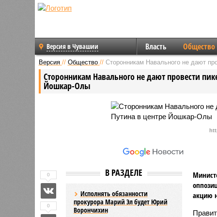
Власть
Общество
Версия в Чувашии
Версия
//
Общество
//
Сторонникам Навального не дают про
Сторонникам Навального не дают провести пик
Йошкар-Олы
ht
В РАЗДЕЛЕ
Министе
0
оппози
Исполнять обязанности
акцию н
прокурора Марий Эл будет Юрий
0
Ворончихин
Правит