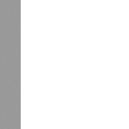
Версия
//
Общество
//
В регионе учреждены удостоверения 
Заткнуть за пояс
В регионе учреждены удостоверения мастеров 
В регионе учреждены удостоверения
В РАЗДЕЛЕ
В Чуваш
0
направл
После вмешательства
национа
прокуратуры ветерану труда
0
пересчитали выплаты за 5 лет
Регион
дисцип
официа
0
Резервисты будут получать по
знаков
100 тысяч рублей за каждый
образц
сбитый беспилотник