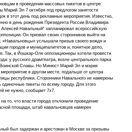
новцам в проведении массовых пикетов в центре
ы Марий Эл 7 октября под предлогом занятости
ок в этот день под рекламные мероприятия. Известно,
енно в день рождения Президента России Владимира
 Алексей Навальный* запланировал всероссийскую
оппозиции. Он призвал своих сторонников выйти на
т. «Навальновцы» услышали призыв своего вождя и
ции городов и муниципалитетов и, понятное дело,
я. Так, в Йошкар-Оле оппозиционеры хотели провести
ода: у русского драмтеатра, возле центрального парка
а Воинской Славы. Но Минюст Марий Эл и мэрия
мероприятие в другом месте, подальше от центра
олицы республики. Сторонники Навального не намерены
 одиночные пикеты по всему городу. Для этого
й не нужно, сообщает 7х7.
на то, что власти города отклонили проведение
асной площади, штаб навальновцев намерен
ный был задержан и арестован в Москве за призывы