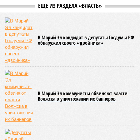
летней оздоровительной кампании 2026 года и промежуточные
итоги её проведения.
Управлением Роспотребнадзора по Республике Татарстан
были обобщены
результаты контрольно-надзорных
мероприятий в детских оздоровительных лагерях. В
нынешнем сезоне функционирует 299 таких учреждений,
причём 14 из них относятся к загородному типу. Сотрудники
ведомства осуществили 105 выездных проверок и
профилактических визитов, что позволило охватить
проверочными действиями значительную долю лагерей. По
итогам проведённых мероприятий различные нарушения
были зафиксированы в 33 учреждениях. В адрес
администраций этих объектов были вынесены
предписания, обязывающие устранить выявленные
недостатки.
Среди наиболее часто встречающихся нарушений
оказались следующие: ненадлежащее содержание
территории и несоблюдение санитарно-гигиенических норм
на ней; нарушения в процессе организации питания детей и
при обеспечении питьевого режима; а также