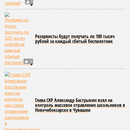
Заткнуть за пояс
В регионе учреждены удостоверения мастеров спорта по
борьбе керешу
В регионе учреждены удостоверения мастеров спорта по борьбе керешу
(фото: wikimedia commons/Ilsurikat)
В Чувашской Республике последовательно реализуются меры,
направленные на повышение статуса и институциональное
развитие национальной борьбы на поясах керешу.
Региональные власти не ограничились
признанием
данной
дисциплины в качестве приоритетной, но также утвердили
официальную систему спортивных званий и
ведомственных знаков отличия, закрепив
соответствующие положения и образцы наградных
атрибутов на уровне правительства субъекта. Согласно