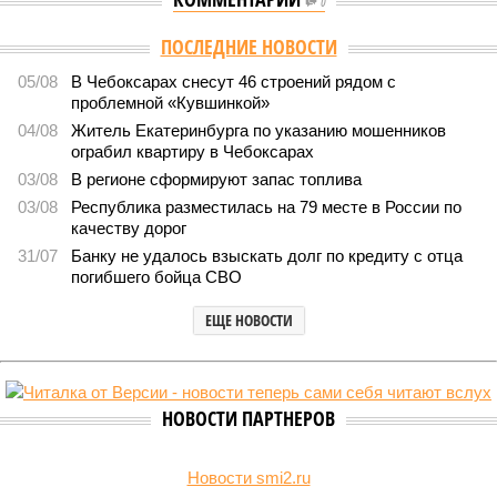
0
Версия
//
Власть
//
Роспотребнадзор после проверки отстранил от
работы 20 сотрудников детских лагерей
1459
Здоровый отдых
Роспотребнадзор после проверки отстранил от работы 20
сотрудников детских лагерей
Роспотребнадзор после проверки отстранил от работы 20 сотрудников
детских лагерей (фото: pixnio.com)
Руководитель Управления Роспотребнадзора по Чувашской
Республике Татьяна Гермонова принимала участие в заседании
Межведомственной комиссии, занимающейся вопросами
организации детского отдыха и оздоровления в регионе. В
рамках встречи участники рассматривали текущее состояние