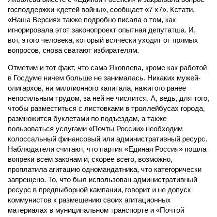
господдержки «детей войны», сообщает «7 х7». Кстати,
«Наша Версия» также подробно писала о том, как
игнорировала этот законопроект опытная депутатша. И,
вот, этого человека, который всячески уходит от прямых
вопросов, снова сватают избирателям.
Отметим и тот факт, что сама Яковлева, кроме как работой
в Госдуме ничем больше не занималась. Никаких мужей-
олигархов, ни миллионного капитала, нажитого ранее
непосильным трудом, за ней не числится. А, ведь, для того,
чтобы разместиться с листовками в троллейбусах города,
размножится буклетами по подъездам, а также
пользоваться услугами «Почты России» необходим
колоссальный финансовый или административный ресурс.
Наблюдатели считают, что партия «Единая Россия» пошла
вопреки всем законам и, скорее всего, возможно,
проплатила агитацию одномандатника, что категорически
запрещено. То, что был использован административный
ресурс в предвыборной кампании, говорит и не допуск
коммунистов к размещению своих агитационных
материалах в муниципальном транспорте и «Почтой