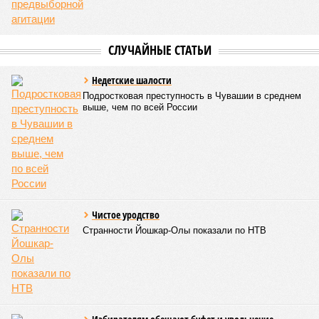
показателю калорийности.
Все лагеря перед началом работы смен прошли
обязательную обработку территорий против клещей,
грызунов и насекомых. Питание в учреждениях
обеспечивают 21 оператор, причём в отношении каждого из
них организован постоянный лабораторный мониторинг.
В ходе заседания был также вынесен на обсуждение ряд
предложений, направленных на обеспечение санитарно-
эпидемиологического благополучия детей в летних лагерях
и на повышение действенности самой системы
оздоровления. В качестве основного приоритета было
выделено обеспечение оздоровительных учреждений
качественными пищевыми продуктами, а детей –
полноценным и сбалансированным питанием. Все лагеря в
обязательном порядке должны располагать санитарно-
эпидемиологическим заключением (СЭЗ), которое
подтверждает соответствие учреждения требованиям
действующего санитарного законодательства. Отсутствие
действующего СЭЗ является основанием для запрета на
функционирование оздоровительной организации. Кроме