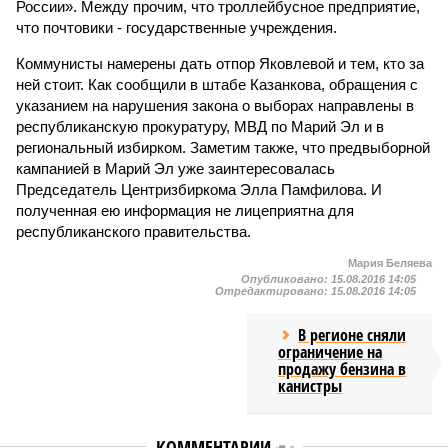
России». Между прочим, что троллейбусное предприятие,
что почтовики - государственные учреждения.
Коммунисты намерены дать отпор Яковлевой и тем, кто за
ней стоит. Как сообщили в штабе Казанкова, обращения с
указанием на нарушения закона о выборах направлены в
республиканскую прокуратуру, МВД по Марий Эл и в
региональный избирком. Заметим также, что предвыборной
кампанией в Марий Эл уже заинтересовалась
Председатель Центризбиркома Элла Памфилова. И
полученная ею информация не лицеприятна для
республиканского правительства.
Мария Беляева
Опубликовано:
15.08.2016 14:05
Отредактировано:
15.08.2016 14:05
В регионе сняли
ограничение на
продажу бензина в
канистры
КОММЕНТАРИИ