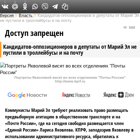
1
0
2
Версия в Чувашии
Версия
//
Власть
//
Кандидатов-оппозиционеров в депутаты от Марий Эл
не пустили в троллейбусы и на почту
5068
Доступ запрещен
Кандидатов-оппозиционеров в депутаты от Марий Эл не
пустили в троллейбусы и на почту
Портреты Якволевой висят во всех отделениях "Почты России"
http://www.kprf.ru
Коммунисты Марий Эл требуют реализовать право размещать
предвыборную агитацию в общественном транспорте и на
«Почте России», где на сегодня свободно размещается член
«Единой России» Лариса Яковлева. КПРФ, заподозрив Яковлеву в
использовании административного ресурса, обратились к