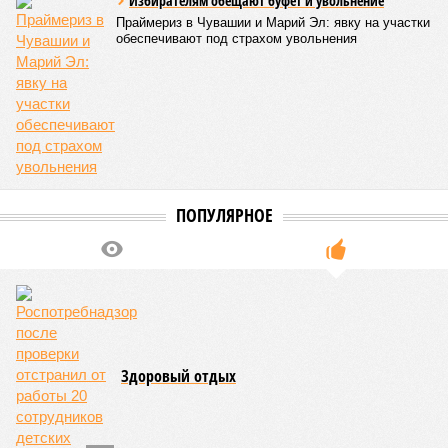
того, участники заседания обратили внимание на
необходимость постоянного контроля за поставщиками
продуктов и организаторами питания, за своевременным
исполнением ранее выданных предписаний по устранению
нарушений, а также за соблюдением сроков прохождения
медицинских осмотров и гигиенического обучения
персоналом.
Александра Иванова
Опубликовано:
28.07.2026 16:10
Отредактировано:
28.07.2026 16:10
В регионе сняли
ограничение на
продажу бензина в
канистры
КОММЕНТАРИИ
0
Версия
//
Общество
//
В регионе учреждены удостоверения мастеров
спорта по борьбе керешу
1943