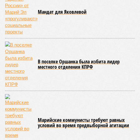
несвоевременное или неполное проведение медицинских
осмотров сотрудников лагерей.
Особый контроль был направлен на персонал,
работающий на пищеблоках. В ходе этих проверок у 20
человек были обнаружены возбудители инфекций –
указанные сотрудники были незамедлительно отстранены
от выполнения своих обязанностей и направлены на
лечение.
Представители ведомства отметили, что оперативное
принятие указанных мер позволило избежать
возникновения массовых инфекционных заболеваний
среди детей, находившихся в оздоровительных
учреждениях.
Помимо этого, специалистами проводился лабораторный
контроль качества воды и готовой продукции: из всех
отобранных проб воды в двух случаях (что составило
1,9%) были зафиксированы отклонения по
микробиологическим показателям; также одно готовое
блюдо не соответствовало установленным нормам по