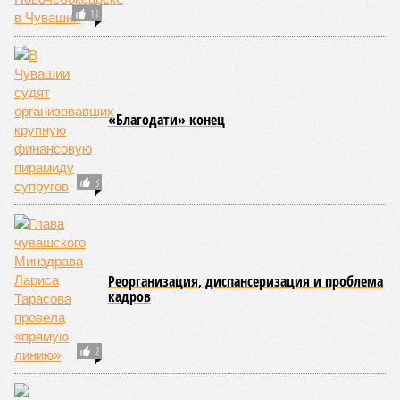
обнародованным материалам, введены удостоверения и
нагрудные знаки мастера спорта Чувашии международного
класса по керешу, а также мастера спорта Чувашии.
Параллельно с этим разработана полная разрядная сетка
по керешу, охватывающая все ступени от третьего
юношеского разряда до уровня кандидата в мастера
спорта. Такая структура призвана обеспечить системность
в подготовке юных атлетов и создать чёткие ориентиры
для последовательного повышения их квалификации.
Керешу представляет собой традиционное единоборство,
уходящее корнями в культуру чувашского народа. Схватка
проходит следующим образом: соперники располагаются
лицом друг к другу, при этом через пояс каждого из них
перекинуто специальное матерчатое полотенце;
удерживаясь за этот элемент экипировки, борцы вступают
в противоборство, основная задача которого заключается в
том, чтобы опрокинуть противника.
Современная версия чувашской национальной борьбы