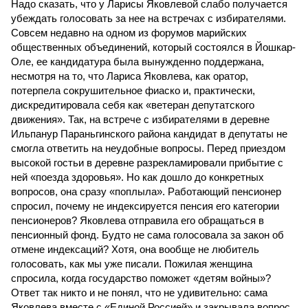
Надо сказать, что у Ларисы Яковлевой слабо получается
убеждать голосовать за нее на встречах с избирателями.
Совсем недавно на одном из форумов марийских
общественных объединений, который состоялся в Йошкар-
Оле, ее кандидатура была вынужденно поддержана,
несмотря на то, что Лариса Яковлева, как оратор,
потерпела сокрушительное фиаско и, практически,
дискредитировала себя как «ветеран депутатского
движения». Так, на встрече с избирателями в деревне
Ильпанур Параньгинского района кандидат в депутаты не
смогла ответить на неудобные вопросы. Перед приездом
высокой гостьи в деревне разрекламировали прибытие с
ней «поезда здоровья». Но как дошло до конкретных
вопросов, она сразу «поплыла». Работающий пенсионер
спросил, почему не индексируется пенсия его категории
пенсионеров? Яковлева отправила его обращаться в
пенсионный фонд. Будто не сама голосовала за закон об
отмене индексаций? Хотя, она вообще не любитель
голосовать, как мы уже писали. Пожилая женщина
спросила, когда государство поможет «детям войны»?
Ответ так никто и не понял, что не удивительно: сама
Яковлева вместе с «Единой Россией» и закрывала вопрос