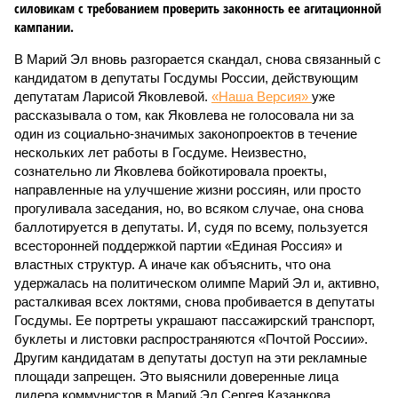
силовикам с требованием проверить законность ее агитационной
кампании.
В Марий Эл вновь разгорается скандал, снова связанный с
кандидатом в депутаты Госдумы России, действующим
депутатам Ларисой Яковлевой.
«Наша Версия»
уже
рассказывала о том, как Яковлева не голосовала ни за
один из социально-значимых законопроектов в течение
нескольких лет работы в Госдуме. Неизвестно,
сознательно ли Яковлева бойкотировала проекты,
направленные на улучшение жизни россиян, или просто
прогуливала заседания, но, во всяком случае, она снова
баллотируется в депутаты. И, судя по всему, пользуется
всесторонней поддержкой партии «Единая Россия» и
властных структур. А иначе как объяснить, что она
удержалась на политическом олимпе Марий Эл и, активно,
расталкивая всех локтями, снова пробивается в депутаты
Госдумы. Ее портреты украшают пассажирский транспорт,
буклеты и листовки распространяются «Почтой России».
Другим кандидатам в депутаты доступ на эти рекламные
площади запрещен. Это выяснили доверенные лица
лидера коммунистов в Марий Эл Сергея Казанкова,