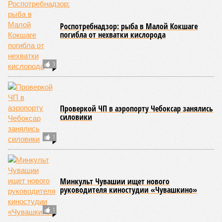
была создана в 1990-х годах. С того периода дисциплина
переживает этап активного возрождения, сохраняя при
этом неразрывную связь с многовековыми народными
традициями.
В настоящее время керешу демонстрирует рост
популярности. В 2024 году в столице республики, городе
Чебоксары, на базе спортивной школы № 11 состоялось
торжественное открытие Республиканского центра
единоборств «Керешу». площадка имеет все необходимые
условия для полноценной подготовки спортсменов
высокого класса.
В том же году был проведён первый официальный
чемпионат по керешу, участие в котором приняли
сильнейшие борцы со всех районов Чувашии; турнир
наглядно продемонстрировал динамичный и зрелищный
характер этого вида спорта.
Керешу включён в перечень приоритетных спортивных
дисциплин на территории Чувашской Республики. Кроме
того, данное единоборство уже имеет опыт выхода на
международную арену: оно входило в программу I и II