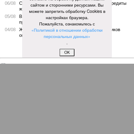
06/08
Суд аннулировал ошибочно оформленные кредиты
сайтом и сторонними ресурсами. Вы
жителя Чебоксар
можете запретить обработку Cookies в
05/08
В Чебоксарах снесут 46 строений рядом с
настройках браузера.
проблемной «Кувшинкой»
Пожалуйста, ознакомьтесь с
04/08
Житель Екатеринбурга по указанию мошенников
«Политикой в отношении обработки
ограбил квартиру в Чебоксарах
персональных данных»
.
ЕЩЕ НОВОСТИ
OK
НОВОСТИ ПАРТНЕРОВ
Новости smi2.ru
ЕЩЕ ИЗ РАЗДЕЛА «ВЛАСТЬ»
В Чувашии на повышение зарплат