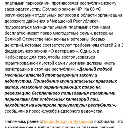
платными парковка ми, противоречат республиканскому
законодательству. Согласно закону ЧР № 88 «О
регулировании отдельных вопросов в области организации
дорожного движения в Чувашской Республике»,
пользоваться муниципальными платными стоянками
бесплатно имеют право многодетные семьи, ветераны
Великой Отечественной войны и ветераны боевых
действий, которые соответствуют требованиям статей 2 и 3
федерального закона «О ветеранах». Однако, в
Чебоксарах для того, чтобы воспользоваться
гарантированной льготой сами льготники должны иметь
регистрацию в столице республики.
«Данный подход
местных властей противоречит закону и
недопустим. Приведение муниципальных правовых
актов, незаконно ограничивающих право на
реализацию бесплатного пользования палатными
парковками для отдельных категорий лиц,
находится на контроле прокуратуры республики»
,-
сообщили в пресс-службе надзорного ведомства.
Напомним, ранее «
Наша Версия в Чувашии
» сообщала, что
в январе-июне в Чебоксарах сборы за платный паркинг