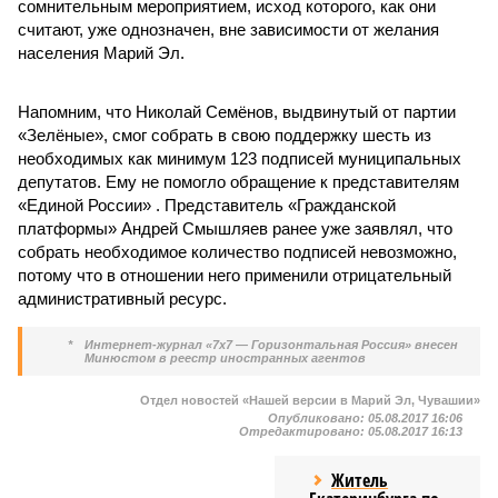
сомнительным мероприятием, исход которого, как они
считают, уже однозначен, вне зависимости от желания
населения Марий Эл.
Напомним, что Николай Семёнов, выдвинутый от партии
«Зелёные», смог собрать в свою поддержку шесть из
необходимых как минимум 123 подписей муниципальных
депутатов. Ему не помогло обращение к представителям
«Единой России» . Представитель «Гражданской
платформы» Андрей Смышляев ранее уже заявлял, что
собрать необходимое количество подписей невозможно,
потому что в отношении него применили отрицательный
административный ресурс.
*
Интернет-журнал «7х7 — Горизонтальная Россия» внесен
Минюстом в реестр иностранных агентов
Отдел новостей «Нашей версии в Марий Эл, Чувашии»
Опубликовано:
05.08.2017 16:06
Отредактировано:
05.08.2017 16:13
Житель