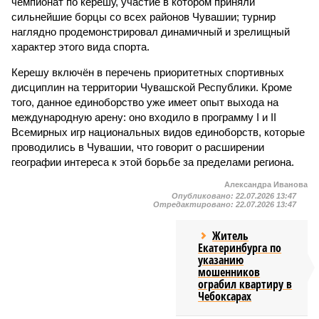
чемпионат по керешу, участие в котором приняли
сильнейшие борцы со всех районов Чувашии; турнир
наглядно продемонстрировал динамичный и зрелищный
характер этого вида спорта.
Керешу включён в перечень приоритетных спортивных
дисциплин на территории Чувашской Республики. Кроме
того, данное единоборство уже имеет опыт выхода на
международную арену: оно входило в программу I и II
Всемирных игр национальных видов единоборств, которые
проводились в Чувашии, что говорит о расширении
географии интереса к этой борьбе за пределами региона.
Александра Иванова
Опубликовано:
22.07.2026 13:47
Отредактировано:
22.07.2026 13:47
Житель
Екатеринбурга по
указанию
мошенников
ограбил квартиру в
Чебоксарах