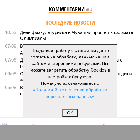
КОММЕНТАРИИ
0
ПОСЛЕДНИЕ НОВОСТИ
10:53
День физкультурника в Чувашии прошёл в формате
Олимпиады
07/08
В Чебоксарах в ближайшие годы не будут
Продолжая работу с сайтом вы даете
достраивать спуск к заливу
согласие на обработку данных нашим
07/08
Два предприятия выплатили долги по зарплате
сайтом и сторонними ресурсами. Вы
после вмешательства прокуратуры
можете запретить обработку Cookies в
06/08
Суд аннулировал ошибочно оформленные кредиты
настройках браузера.
жителя Чебоксар
Пожалуйста, ознакомьтесь с
05/08
В Чебоксарах снесут 46 строений рядом с
«Политикой в отношении обработки
проблемной «Кувшинкой»
персональных данных»
.
ЕЩЕ НОВОСТИ
OK
НОВОСТИ ПАРТНЕРОВ