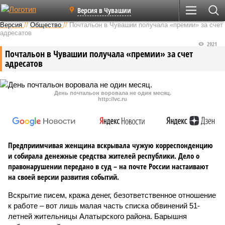
Версия в Чувашии
Версия
//
Общество
//
Почтальон в Чувашии получала «премии» за счет
адресатов
2921
Почтальон в Чувашии получала «премии» за счет
адресатов
День почтальон воровала не один месяц.
http://vc.ru
Предприимчивая женщина вскрывала чужую корреспонденцию
и собирала денежные средства жителей республики. Дело о
правонарушении передано в суд – на почте России настаивают
на своей версии развития событий.
Вскрытие писем, кража денег, безответственное отношение
к работе – вот лишь малая часть списка обвинений 51-
летней жительницы Алатырского района. Барышня