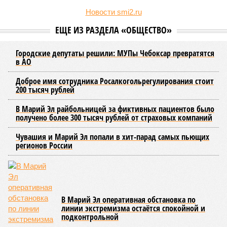
Новости smi2.ru
ЕЩЕ ИЗ РАЗДЕЛА «ОБЩЕСТВО»
Городские депутаты решили: МУПы Чебоксар превратятся
в АО
Доброе имя сотрудника Росалкогольрегулирования стоит
200 тысяч рублей
В Марий Эл райбольницей за фиктивных пациентов было
получено более 300 тысяч рублей от страховых компаний
Чувашия и Марий Эл попали в хит-парад самых пьющих
регионов России
В Марий Эл оперативная обстановка по
линии экстремизма остаётся спокойной и
подконтрольной