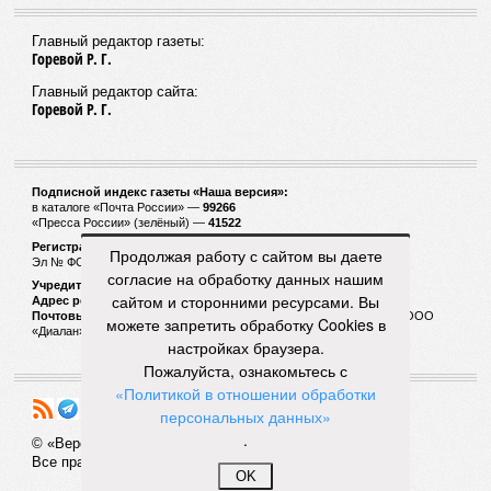
Главный редактор газеты:
Горевой Р. Г.
Главный редактор сайта:
Горевой Р. Г.
Подписной индекс газеты «Наша версия»:
в каталоге «Почта России» —
99266
«Пресса России» (зелёный) —
41522
Регистрационный номер Роскомнадзора
Продолжая работу с сайтом вы даете
Эл № ФС77-53847 от 26.04.2013.
согласие на обработку данных нашим
Учредитель ООО «Версия»
сайтом и сторонними ресурсами. Вы
Адрес редакции:
123100, Россия, Москва, улица 1905 года, 7с1
Почтовый адрес редакции:
123022, Россия, Москва, а/я 29. для ООО
можете запретить обработку Cookies в
«Диалан»
настройках браузера.
Пожалуйста, ознакомьтесь с
«Политикой в отношении обработки
персональных данных»
.
© «Версия»
18+
Все права защищены
OK