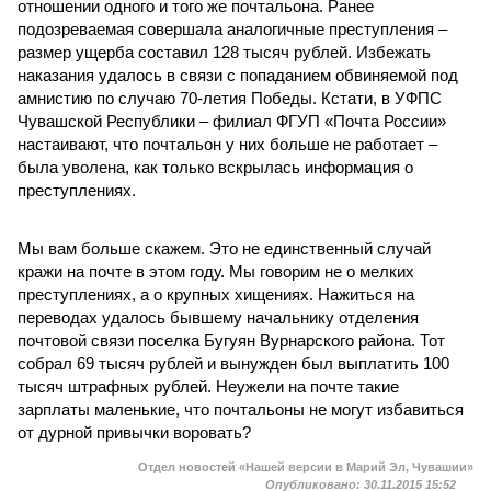
отношении одного и того же почтальона. Ранее
подозреваемая совершала аналогичные преступления –
размер ущерба составил 128 тысяч рублей. Избежать
наказания удалось в связи с попаданием обвиняемой под
амнистию по случаю 70-летия Победы. Кстати, в УФПС
Чувашской Республики – филиал ФГУП «Почта России»
настаивают, что почтальон у них больше не работает –
была уволена, как только вскрылась информация о
преступлениях.
Мы вам больше скажем. Это не единственный случай
кражи на почте в этом году. Мы говорим не о мелких
преступлениях, а о крупных хищениях. Нажиться на
переводах удалось бывшему начальнику отделения
почтовой связи поселка Бугуян Вурнарского района. Тот
собрал 69 тысяч рублей и вынужден был выплатить 100
тысяч штрафных рублей. Неужели на почте такие
зарплаты маленькие, что почтальоны не могут избавиться
от дурной привычки воровать?
Отдел новостей «Нашей версии в Марий Эл, Чувашии»
Опубликовано:
30.11.2015 15:52