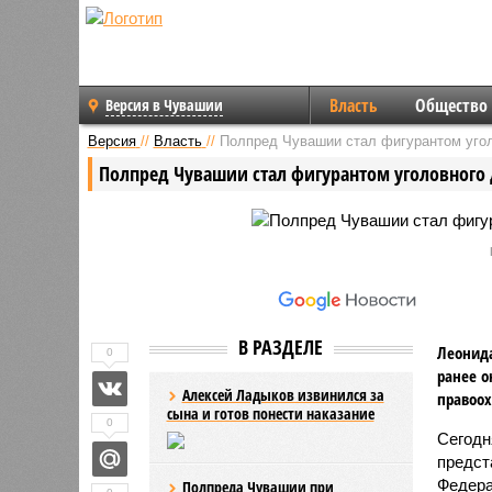
Власть
Общество
Версия в Чувашии
Версия
//
Власть
//
Полпред Чувашии стал фигурантом уго
Полпред Чувашии стал фигурантом уголовного 
В РАЗДЕЛЕ
Леонида
0
ранее о
Алексей Ладыков извинился за
правоо
сына и готов понести наказание
0
Сегодн
предст
Федера
Полпреда Чувашии при