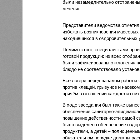
были незамедлительно отстранены 
лечение.
Представители ведомства отметили
избежать возникновения массовых
находившихся в оздоровительных 
Помимо этого, специалистами пров
готовой продукции: из всех отобра
были зафиксированы отклонения по
блюдо не соответствовало установ
Все лагеря перед началом работы 
против клещей, грызунов и насеко
причём в отношении каждого из них
В ходе заседания был также вынес
обеспечение санитарно-эпидемиолог
повышение действенности самой си
было выделено обеспечение оздо
продуктами, а детей – полноценны
обязательном порядке должны рас