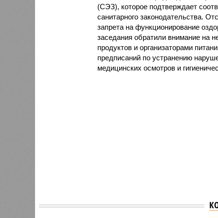
(СЭЗ), которое подтверждает соот
санитарного законодательства. От
запрета на функционирование оздор
заседания обратили внимание на н
продуктов и организаторами питан
предписаний по устранению наруше
медицинских осмотров и гигиениче
К