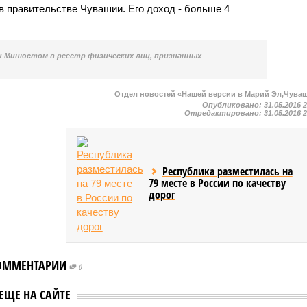
в правительстве Чувашии. Его доход - больше 4
н Минюстом в реестр физических лиц, признанных
Отдел новостей «Нашей версии в Марий Эл,Чува
Опубликовано:
31.05.2016 
Отредактировано:
31.05.2016 
Республика разместилась на
79 месте в России по качеству
дорог
ОММЕНТАРИИ
ор Чувашии
На жителя Канашского
0
 Фомин провел
района Чувашии
ЕЩЕ НА САЙТЕ
у с дольщиками
возбудили уголовное