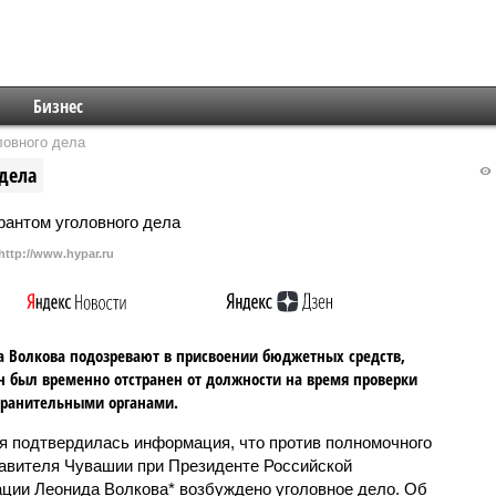
Бизнес
ловного дела
дела
http://www.hypar.ru
 Волкова подозревают в присвоении бюджетных средств,
н был временно отстранен от должности на время проверки
хранительными органами.
я подтвердилась информация, что против полномочного
авителя Чувашии при Президенте Российской
ции Леонида Волкова* возбуждено уголовное дело. Об