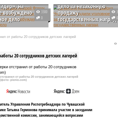
идер», на
дело за незаконную
е возбуждено
продажу
3300
ное дело
0
государственных наград
тели
В Чувашии житель Канашского
анительных органов и
района стал фигурантом
нил от работы 20 сотрудников детских лагерей
иновники профильных
уголовного дела за продажу
ств и ведомств
медалей, которые он нашел в
по инициативе
купленном на рынке в
работы 20 сотрудников детских лагерей
уры республики провели
Чебоксарах старом кожаном
с обманутыми
портфеле.
ами ООО «Лидер».
ьная компания не сдала
тстранил от работы 20 сотрудников детских лагерей
 жилых домов в
(фото: pixnio.com)
ах и стала фигурантом
о дела.
итель Управления Роспотребнадзора по Чувашской
ике Татьяна Гермонова принимала участие в заседании
омственной комиссии, занимающейся вопросами