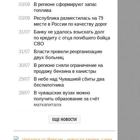
03/08
В регионе сформируют запас
топлива
03/08
Республика разместилась на 79
месте в России по качеству дорог
31/07
Банку не удалось взыскать долг
по кредиту с отца погибшего бойца
СВО
31/07
Власти провели реорганизацию
двух больниц
30/07
В регионе сняли ограничение на
продажу бензина в канистры
29/07
В небе над Чувашией сбиты два
беспилотника
28/07
В чувашских вузах можно
получить образование за счёт
маткапитала
27/07
В Чебоксарах началась проверка
готовности школ и детсадов к
ЕЩЕ НОВОСТИ
новому учебному году
27/07
Чувашские врачи выходили
младенца массой 745 граммов