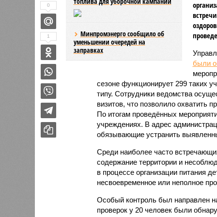
топлива для уборочной кампании
организ
0
встречи
оздоров
Минпромэнерго сообщило об
проведе
1
уменьшении очередей на
заправках
Управл
были 
меропр
сезоне функционирует 299 таких уч
типу. Сотрудники ведомства осуще
визитов, что позволило охватить 
По итогам проведённых мероприят
учреждениях. В адрес администрац
обязывающие устранить выявленны
Среди наиболее часто встречающи
содержание территории и несоблюд
в процессе организации питания де
несвоевременное или неполное про
Особый контроль был направлен на
проверок у 20 человек были обнар