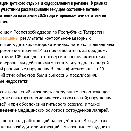
ации детского отдыха и оздоровления в регионе. В рамках
 участники рассматривали текущее состояние летней
ительной кампании 2026 года и промежуточные итоги её
ния.
ением Роспотребнадзора по Республике Татарстан
обобщены
результаты контрольно-надзорных
иятий в детских оздоровительных лагерях. В нынешнем
реждений, причём 14 из них относятся к загородному
ствили 105 выездных проверок и профилактических
проверочными действиями значительную долю лагерей.
ий различные нарушения были зафиксированы в 33
ий этих объектов были вынесены предписания,
е недостатки.
хся нарушений оказались следующие: ненадлежащее
ение санитарно-гигиенических норм на ней; нарушения
тей и при обеспечении питьевого режима; а также
ведение медицинских осмотров сотрудников лагерей.
 персонал, работающий на пищеблоках. В ходе этих
ужены возбудители инфекций – указанные сотрудники