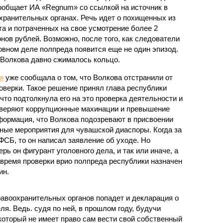
ообщает ИА «Regnum» со ссылкой на источник в
хранительных органах. Речь идет о похищенных из
а и потраченных на свое усмотрение более 2
нов рублей. Возможно, после того, как следователи
овном деле полпреда появится еще не один эпизод.
 Волкова давно сжималось кольцо.
»
уже сообщала о том, что Волкова отстранили от
оверки. Такое решение принял глава республики
то подтолкнула его на это проверка деятельности и
оверяют коррупционные махинации и превышение
ормация, что Волкова подозревают в присвоении
чные мероприятия для чувашской диаспоры. Когда за
ФСБ, то он написал заявление об уходе. Но
рь он фигурант уголовного дела, и так или иначе, а
 время проверки врио полпреда республики назначен
ин.
равоохранительных органов попадет и декларация о
я. Ведь. судя по ней, в прошлом году, будучи
оторый не имеет право сам вести свой собственный