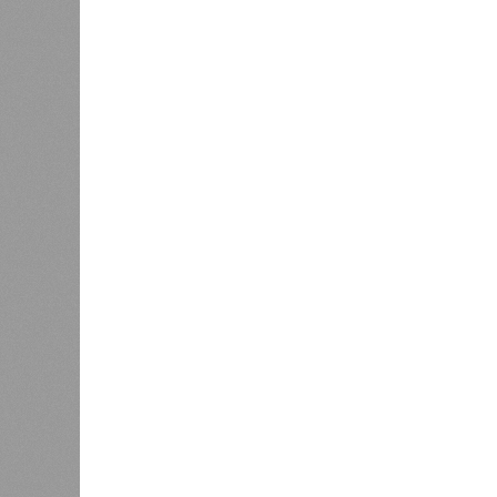
Версия
//
Общество
//
В регионе учреждены удостоверения 
Заткнуть за пояс
В регионе учреждены удостоверения мастеров 
В регионе учреждены удостоверения
В РАЗДЕЛЕ
В Чуваш
0
направл
После вмешательства
национа
прокуратуры ветерану труда
0
пересчитали выплаты за 5 лет
Регион
дисцип
официа
0
Резервисты будут получать по
знаков
100 тысяч рублей за каждый
образц
сбитый беспилотник