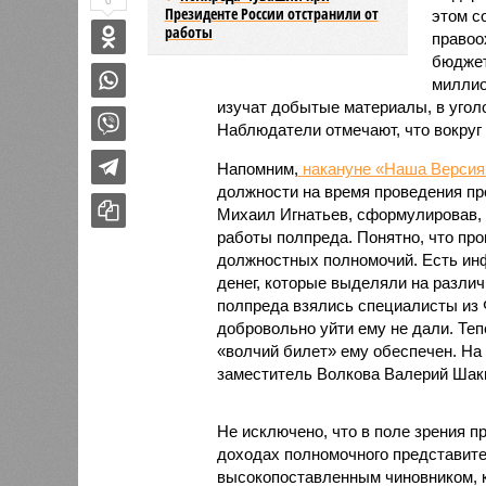
0
Президенте России отстранили от
этом с
работы
правоо
бюджет
миллио
изучат добытые материалы, в угол
Наблюдатели отмечают, что вокруг
Напомним,
накануне «Наша Версия
должности на время проведения пр
Михаил Игнатьев, сформулировав, ч
работы полпреда. Понятно, что пр
должностных полномочий. Есть инф
денег, которые выделяли на разли
полпреда взялись специалисты из 
добровольно уйти ему не дали. Тепе
«волчий билет» ему обеспечен. На
заместитель Волкова Валерий Шак
Не исключено, что в поле зрения п
доходах полномочного представител
высокопоставленным чиновником, к