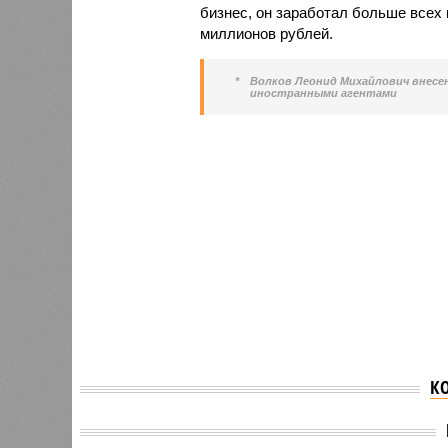
бизнес, он заработал больше всех 
миллионов рублей.
*
Волков Леонид Михайлович внесе
иностранными агентами
К
Прокур
В Чувашии возбудили
Андрей
уголовное дело на главу
встреч