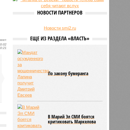
24/07
Чувашские аграрии начали уборку
урожая
НОВОСТИ ПАРТНЕРОВ
Новости smi2.ru
ЕЩЕ ИЗ РАЗДЕЛА «ВЛАСТЬ»
шии»
20:02
20:21
По закону бумеранга
В Марий Эл СМИ боятся
критиковать Маркелова