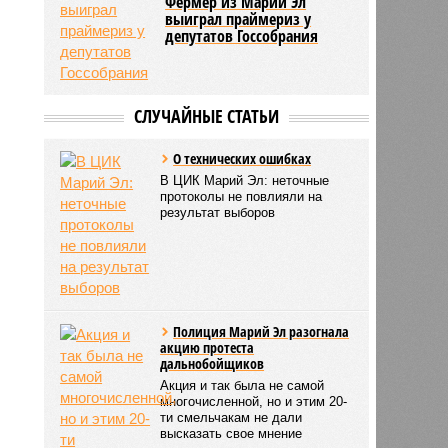
Фермер из Марий Эл
выиграл праймериз у
депутатов Госсобрания
СЛУЧАЙНЫЕ СТАТЬИ
О технических ошибках
В ЦИК Марий Эл: неточные
протоколы не повлияли на
результат выборов
Полиция Марий Эл разогнала
акцию протеста
дальнобойщиков
Акция и так была не самой
многочисленной, но и этим 20-
ти смельчакам не дали
высказать свое мнение