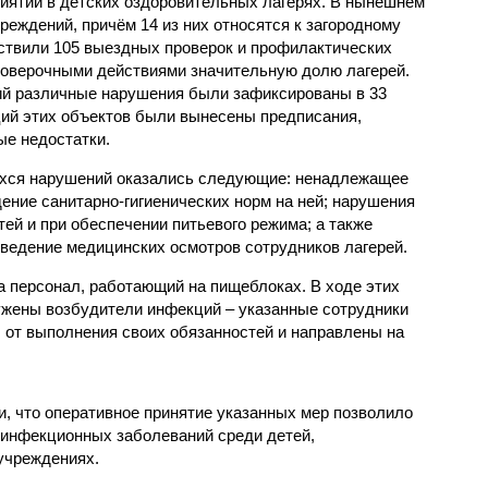
иятий в детских оздоровительных лагерях. В нынешнем
реждений, причём 14 из них относятся к загородному
ствили 105 выездных проверок и профилактических
проверочными действиями значительную долю лагерей.
ий различные нарушения были зафиксированы в 33
ий этих объектов были вынесены предписания,
е недостатки.
хся нарушений оказались следующие: ненадлежащее
ение санитарно-гигиенических норм на ней; нарушения
тей и при обеспечении питьевого режима; а также
ведение медицинских осмотров сотрудников лагерей.
 персонал, работающий на пищеблоках. В ходе этих
ужены возбудители инфекций – указанные сотрудники
от выполнения своих обязанностей и направлены на
, что оперативное принятие указанных мер позволило
 инфекционных заболеваний среди детей,
учреждениях.