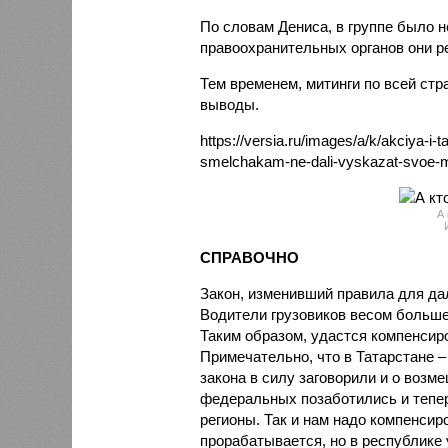
По словам Дениса, в группе было н
правоохранительных органов они р
Тем временем, митинги по всей ст
выводы.
https://versia.ru/images/a/k/akciya-i-
smelchakam-ne-dali-vyskazat-svoe-m
А 
СПРАВОЧНО
Закон, изменивший правила для дал
Водители грузовиков весом больше
Таким образом, удастся компенсир
Примечательно, что в Татарстане 
закона в силу заговорили и о возм
федеральных позаботились и тепер
регионы. Так и нам надо компенсир
прорабатывается, но в республике