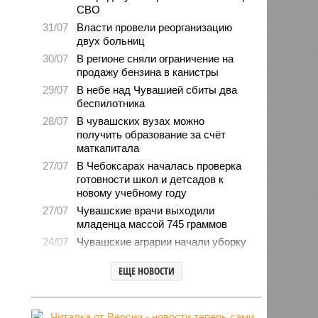
СВО
31/07
Власти провели реорганизацию
двух больниц
30/07
В регионе сняли ограничение на
продажу бензина в канистры
29/07
В небе над Чувашией сбиты два
беспилотника
28/07
В чувашских вузах можно
получить образование за счёт
маткапитала
27/07
В Чебоксарах началась проверка
готовности школ и детсадов к
новому учебному году
27/07
Чувашские врачи выходили
младенца массой 745 граммов
24/07
Чувашские аграрии начали уборку
урожая
ЕЩЕ НОВОСТИ
24/07
Минпромэнерго сообщило об
уменьшении очередей на
заправках
23/07
В Чувашии за 6 месяцев изъято