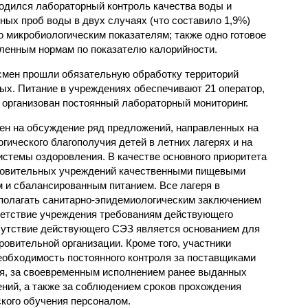
одился лабораторный контроль качества воды и
нных проб воды в двух случаях (что составило 1,9%)
 микробиологическим показателям; также одно готовое
ленным нормам по показателю калорийности.
смен прошли обязательную обработку территорий
мых. Питание в учреждениях обеспечивают 21 оператор,
 организован постоянный лабораторный мониторинг.
ен на обсуждение ряд предложений, направленных на
ического благополучия детей в летних лагерях и на
стемы оздоровления. В качестве основного приоритета
ровительных учреждений качественными пищевыми
м и сбалансированным питанием. Все лагеря в
полагать санитарно-эпидемиологическим заключением
ветствие учреждения требованиям действующего
сутствие действующего СЭЗ является основанием для
овительной организации. Кроме того, участники
еобходимость постоянного контроля за поставщиками
ия, за своевременным исполнением ранее выданных
ний, а также за соблюдением сроков прохождения
ского обучения персоналом.