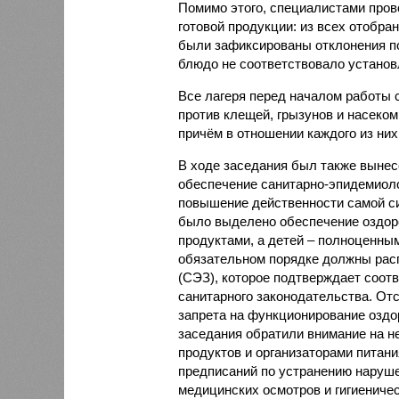
Помимо этого, специалистами пров
готовой продукции: из всех отобра
были зафиксированы отклонения по
блюдо не соответствовало установ
Все лагеря перед началом работы 
против клещей, грызунов и насеко
причём в отношении каждого из них
В ходе заседания был также вынес
обеспечение санитарно-эпидемиолог
повышение действенности самой си
было выделено обеспечение оздо
продуктами, а детей – полноценны
обязательном порядке должны рас
(СЭЗ), которое подтверждает соот
санитарного законодательства. От
запрета на функционирование оздор
заседания обратили внимание на н
продуктов и организаторами питан
предписаний по устранению наруше
медицинских осмотров и гигиениче