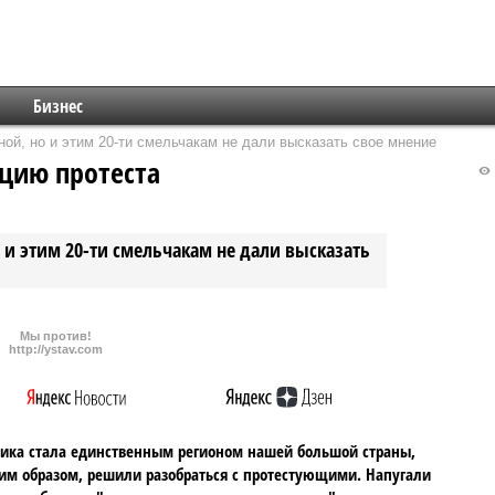
Бизнес
ной, но и этим 20-ти смельчакам не дали высказать свое мнение
цию протеста
 и этим 20-ти смельчакам не дали высказать
Мы против!
http://ystav.com
ика стала единственным регионом нашей большой страны,
ким образом, решили разобраться с протестующими. Напугали