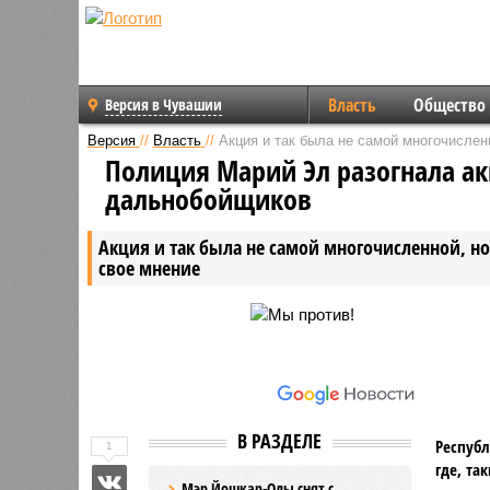
Власть
Общество
Версия в Чувашии
Версия
//
Власть
//
Акция и так была не самой многочислен
Полиция Марий Эл разогнала ак
дальнобойщиков
Акция и так была не самой многочисленной, но
свое мнение
В РАЗДЕЛЕ
Республ
1
где, та
Мэр Йошкар-Олы снят с