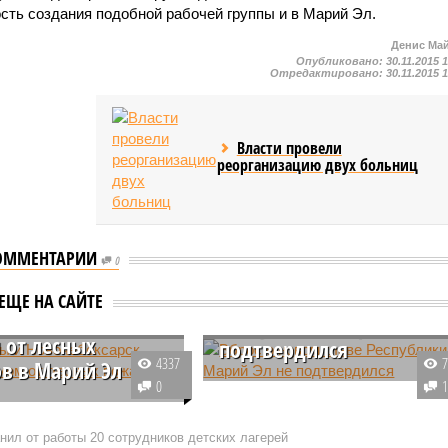
сть создания подобной рабочей группы и в Марий Эл.
Денис Ма
Опубликовано:
30.11.2015 
Отредактировано:
30.11.2015 
Власти провели
реорганизацию двух больниц
ОММЕНТАРИИ
0
ары и
Вброс о новом главе
ЕЩЕ НА САЙТЕ
боксарск окутало
Республики Марий Эл не
от лесных
подтвердился
4337
в в Марий Эл
Гендиректор обнинского Физико-
0
ородов Чебоксары и
энергетического института
ксарск в Чувашии
Александр Тузов, которого
нил от работы 20 сотрудников детских лагерей
 на смог и сильный
анонимные телеграм-каналы в