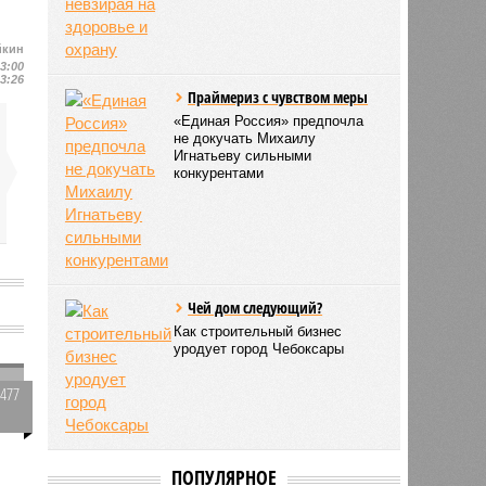
йкин
13:00
13:26
Праймериз с чувством меры
«Единая Россия» предпочла
не докучать Михаилу
Игнатьеву сильными
конкурентами
Чей дом следующий?
Как строительный бизнес
уродует город Чебоксары
7477
1
ПОПУЛЯРНОЕ