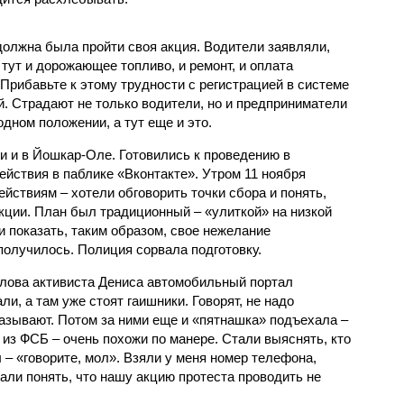
 должна была пройти своя акция. Водители заявляли,
– тут и дорожающее топливо, и ремонт, и оплата
 Прибавьте к этому трудности с регистрацией в системе
й. Страдают не только водители, но и предприниматели
годном положении, а тут еще и это.
и и в Йошкар-Оле. Готовились к проведению в
йствия в паблике «Вконтакте». Утром 11 ноября
ействиям – хотели обговорить точки сбора и понять,
кции. План был традиционный – «улиткой» на низкой
и показать, таким образом, свое нежелание
получилось. Полиция сорвала подготовку.
т слова активиста Дениса автомобильный портал
ли, а там уже стоят гаишники. Говорят, не надо
казывают. Потом за ними еще и «пятнашка» подъехала –
 из ФСБ – очень похожи по манере. Стали выяснять, кто
 – «говорите, мол». Взяли у меня номер телефона,
али понять, что нашу акцию протеста проводить не