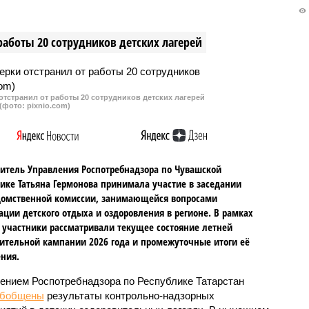
и от лесных пожаров в
минувшие выходные внезапно
 Марий Эл. Когда ждать
«назначили» новым главой
работы 20 сотрудников детских лагерей
я ситуации — не
Республики Марий Эл, не
подтвердил данную новость.
Возможно, это является
классическим предвыборным
тстранил от работы 20 сотрудников детских лагерей
вбросом оппонентов.
(фото: pixnio.com)
итель Управления Роспотребнадзора по Чувашской
ике Татьяна Гермонова принимала участие в заседании
омственной комиссии, занимающейся вопросами
ации детского отдыха и оздоровления в регионе. В рамках
 участники рассматривали текущее состояние летней
ительной кампании 2026 года и промежуточные итоги её
ния.
ением Роспотребнадзора по Республике Татарстан
обобщены
результаты контрольно-надзорных