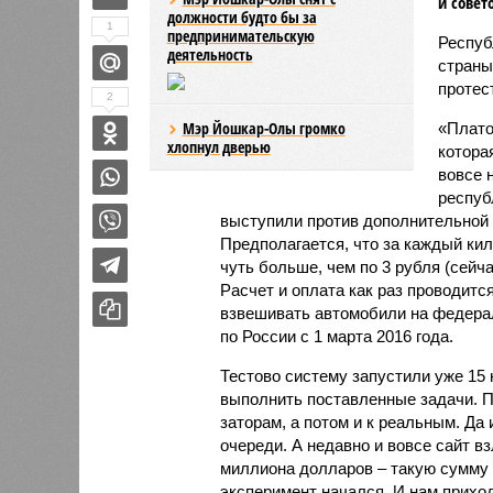
и совет
должности будто бы за
1
предпринимательскую
Респуб
деятельность
страны
протес
2
Мэр Йошкар-Олы громко
«Плато
хлопнул дверью
котора
вовсе 
респуб
выступили против дополнительной
Предполагается, что за каждый кил
чуть больше, чем по 3 рубля (сейча
Расчет и оплата как раз проводитс
взвешивать автомобили на федерал
по России с 1 марта 2016 года.
Тестово систему запустили уже 15 
выполнить поставленные задачи. П
заторам, а потом и к реальным. Да 
очереди. А недавно и вовсе сайт вз
миллиона долларов – такую сумму 
эксперимент начался. И нам прихо