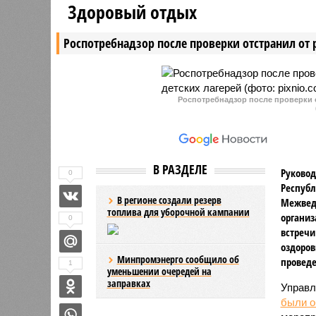
Здоровый отдых
участнику СВО
запах гар
соседней
Роспотребнадзор после проверки отстранил от 
улучшени
известно.
Роспотребнадзор после проверки о
В РАЗДЕЛЕ
Руковод
0
Республ
В регионе создали резерв
Межвед
топлива для уборочной кампании
организ
0
встречи
оздоров
Минпромэнерго сообщило об
проведе
1
уменьшении очередей на
заправках
Управл
были 