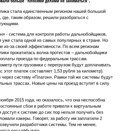
овали больше "плохими делами не заниматься".
лика стала единственным регионом нашей большой
, где, таким образом, решили разобраться с
тующими.
н» - система для контроля работы дальнобойщиков,
я уже стала одной из самых популярных в стране. Но
не из-за своей эффективности. По всем регионам
лики прокатилась волна протестов – дальнобойщики
 оплаты проезда по федеральным трассам.
ометр пути грузовики с перегрузом будут доплачивать
с этот платеж составляет 1,53 рубля за километр).
я через систему «Платон». Рамки той же системы будут
ьных трассах. Новые цены на проезд вступят в силу
ноября 2015 года, но оказалось, что она неспособна
остоянные сбои в работе привели к виртуальным
и доступ к системе до сих пор нельзя получить без
ломали хакеры. Говорят, за работу им заплатили 2
озвучили разработчики системы. Тем не менее,
дится расхлёбывать.