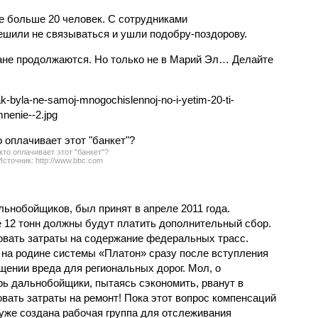
е больше 20 человек. С сотрудниками
ешили не связываться и ушли подобру-поздорову.
ране продолжаются. Но только не в Марий Эл… Делайте
tak-byla-ne-samoj-mnogochislennoj-no-i-yetim-20-ti-
nenie--2.jpg
кто оплачивает этот "банкет"?
Источник: http://www.bbc.com
ьнобойщиков, был принят в апреле 2011 года.
 12 тонн должны будут платить дополнительный сбор.
овать затраты на содержание федеральных трасс.
– на родине системы «Платон» сразу после вступления
ещении вреда для региональных дорог. Мол, о
ь дальнобойщики, пытаясь сэкономить, рванут в
овать затраты на ремонт! Пока этот вопрос компенсаций
 уже создана рабочая группа для отслеживания