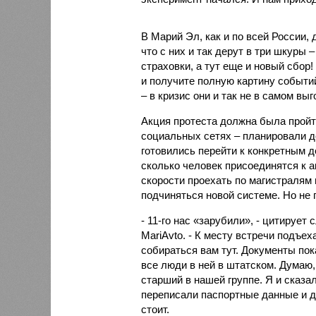
В Марий Эл, как и по всей России,
что с них и так дерут в три шкуры 
страховки, а тут еще и новый сбор!
и получите полную картину событи
– в кризис они и так не в самом вы
Акция протеста должна была пройт
социальных сетях – планировали де
готовились перейти к конкретным д
сколько человек присоединятся к а
скорости проехать по магистралям 
подчиняться новой системе. Но не 
- 11-го нас «зарубили», - цитируе
MariAvto. - К месту встречи подъеха
собираться вам тут. Документы по
все люди в ней в штатском. Думаю,
старший в нашей группе. Я и сказал
переписали паспортные данные и д
стоит.