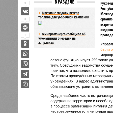
В РАЗДЕЛЕ
Руковод
0
Республ
В регионе создали резерв
Межвед
топлива для уборочной кампании
организ
0
встречи
оздоров
Минпромэнерго сообщило об
проведе
1
уменьшении очередей на
заправках
Управл
были 
меропр
сезоне функционирует 299 таких уч
типу. Сотрудники ведомства осуще
визитов, что позволило охватить 
По итогам проведённых мероприят
учреждениях. В адрес администрац
обязывающие устранить выявленны
Среди наиболее часто встречающи
содержание территории и несоблюд
в процессе организации питания де
несвоевременное или неполное про