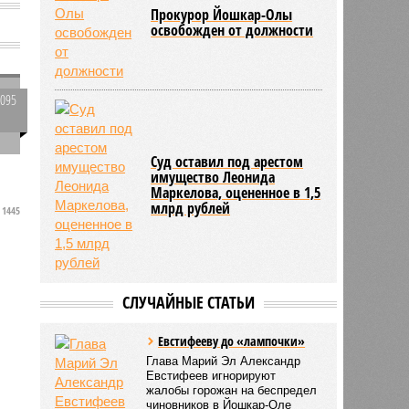
Прокурор Йошкар-Олы
освобожден от должности
5095
0
Суд оставил под арестом
имущество Леонида
Маркелова, оцененное в 1,5
млрд рублей
1445
ь
СЛУЧАЙНЫЕ СТАТЬИ
Евстифееву до «лампочки»
Глава Марий Эл Александр
Евстифеев игнорируют
жалобы горожан на беспредел
чиновников в Йошкар-Оле