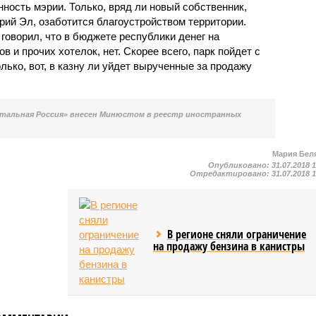
ность мэрии. Только, вряд ли новый собственник,
рий Эл, озаботится благоустройством территории.
говорил, что в бюджете республики денег на
 и прочих хотелок, нет. Скорее всего, парк пойдет с
лько, вот, в казну ли уйдет вырученные за продажу
тальная Россия» внесен Минюстом в реестр иностранных
Мария Бел
Опубликовано:
31.07.2018 
Отредактировано:
31.07.2018 
В регионе сняли ограничение
на продажу бензина в канистры