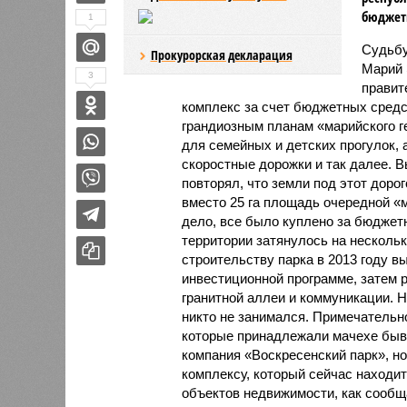
бюджет
1
Судьбу
Прокурорская декларация
Марий 
3
правит
комплекс за счет бюджетных средс
грандиозным планам «марийского г
для семейных и детских прогулок, 
скоростные дорожки и так далее. 
повторял, что земли под этот доро
вместо 25 га площадь очередной «
дело, все было куплено за бюджетн
территории затянулось на нескольк
строительству парка в 2013 году в
инвестиционной программе, затем 
гранитной аллеи и коммуникации. Н
никто не занимался. Примечательн
которые принадлежали мачехе быв
компания «Воскресенский парк», но
комплексу, который сейчас находит
объектов недвижимости, как сообщ