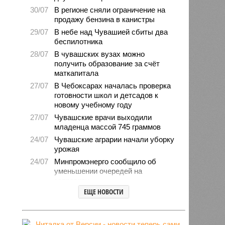
30/07
В регионе сняли ограничение на
продажу бензина в канистры
29/07
В небе над Чувашией сбиты два
беспилотника
28/07
В чувашских вузах можно
получить образование за счёт
маткапитала
27/07
В Чебоксарах началась проверка
готовности школ и детсадов к
новому учебному году
27/07
Чувашские врачи выходили
младенца массой 745 граммов
24/07
Чувашские аграрии начали уборку
урожая
24/07
Минпромэнерго сообщило об
уменьшении очередей на
заправках
ЕЩЕ НОВОСТИ
23/07
В Чувашии за 6 месяцев изъято
свыше 500 единиц оружия
22/07
Резервисты будут получать по 100
тысяч рублей за каждый сбитый