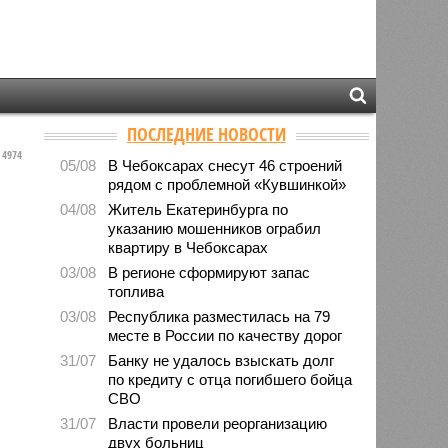
ПОСЛЕДНИЕ НОВОСТИ
4974
05/08
В Чебоксарах снесут 46 строений
рядом с проблемной «Кувшинкой»
04/08
Житель Екатеринбурга по
указанию мошенников ограбил
квартиру в Чебоксарах
03/08
В регионе сформируют запас
топлива
03/08
Республика разместилась на 79
месте в России по качеству дорог
31/07
Банку не удалось взыскать долг
по кредиту с отца погибшего бойца
СВО
31/07
Власти провели реорганизацию
двух больниц