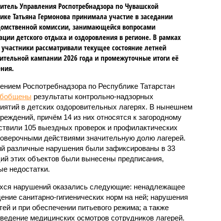
итель Управления Роспотребнадзора по Чувашской
ике Татьяна Гермонова принимала участие в заседании
омственной комиссии, занимающейся вопросами
ации детского отдыха и оздоровления в регионе. В рамках
 участники рассматривали текущее состояние летней
ительной кампании 2026 года и промежуточные итоги её
ния.
ением Роспотребнадзора по Республике Татарстан
обобщены
результаты контрольно-надзорных
иятий в детских оздоровительных лагерях. В нынешнем
реждений, причём 14 из них относятся к загородному
ствили 105 выездных проверок и профилактических
проверочными действиями значительную долю лагерей.
ий различные нарушения были зафиксированы в 33
ий этих объектов были вынесены предписания,
е недостатки.
хся нарушений оказались следующие: ненадлежащее
ение санитарно-гигиенических норм на ней; нарушения
тей и при обеспечении питьевого режима; а также
ведение медицинских осмотров сотрудников лагерей.