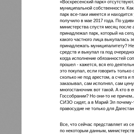
«Воскресенский парк» отсутствуют. 
муниципальной собственности. Как
парк все-таки имеется и находится
получило в мае 2017 года. По уди
министерства спустя месяц после а
принадлежал парк, который на сег
какого частного лица выкупалась 
принадлежать муниципалитету? Не 
средств и выкупал га под очередн
когда исполнение обязанностей со
прошел - кажется, вся его деятель
это покупал, если говорить только 
сколько не под арестом, а счета и 
заказывал, сам исполнял, сам цену
многостаночник вот такой. А кто в 
Госсобрании? Но они-то не причем.
СИЗО сидят, а в Марий Эл почему-т
правосудие не только для Дагестан
Все, что сейчас представляет из с
по некоторым данным, министерств