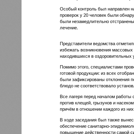
Особый контроль был направлен на
проверок у 20 человек были обнар
были незамедлительно отстранены 
лечение.
Представители ведомства отметили
избежать возникновения массовых
находившихся в оздоровительных 
Помимо этого, специалистами пров
готовой продукции: из всех отобра
были зафиксированы отклонения по
блюдо не соответствовало установ
Все лагеря перед началом работы 
против клещей, грызунов и насеко
причём в отношении каждого из них
В ходе заседания был также вынес
обеспечение санитарно-эпидемиолог
повышение действенности самой си