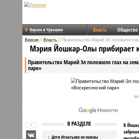
Власть
Общество
Версия в Чувашии
Версия
//
Власть
//
Правительство Марий Эл положило глаз
Мэрия Йошкар-Олы прибирает к
Правительство Марий Эл положило глаз на зем
парк»
ht
В РАЗДЕЛЕ
В Йошка
4
заброше
Дети Игнатьеву не нужны
республ