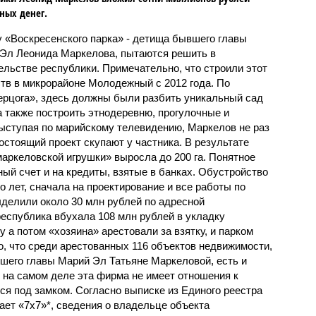
ных денег.
 «Воскресенского парка» - детища бывшего главы
Эл Леонида Маркелова, пытаются решить в
ельстве республики. Примечательно, что строили этот
тв в микрорайоне Молодежный с 2012 года. По
ерцога», здесь должны были разбить уникальный сад
а также построить этнодеревню, прогулочные и
Выступая по марийскому телевидению, Маркелов не раз
гостоящий проект скупают у частника. В результате
маркеловской игрушки» выросла до 200 га. Понятное
ый счет и на кредиты, взятые в банках. Обустройство
о лет, сначала на проектирование и все работы по
ыделили около 30 млн рублей по адресной
республика вбухала 108 млн рублей в укладку
у а потом «хозяина» арестовали за взятку, и парком
о, что среди арестованных 116 объектов недвижимости,
шего главы Марий Эл Татьяне Маркеловой, есть и
 на самом деле эта фирма не имеет отношения к
ся под замком. Согласно выписке из Единого реестра
ает «7х7»*, сведения о владельце объекта