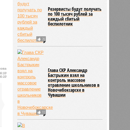
Резервисты будут получать
по 100 тысяч рублей за
каждый сбитый
беспилотник
26
нова
Глава СКР Александр
16:10
Бастрыкин взял на
16:10
контроль массовое
отравление школьников в
Новочебоксарске в
Чувашии
11