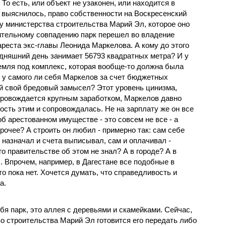
То есть, или объект не узаконен, или находится в
 выяснилось, право собственности на Воскресенский
 у министерства строительства Марий Эл, которое оно
вительному совпадению парк перешел во владение
реста экс-главы Леонида Маркелова. А кому до этого
одняшний день занимает 56793 квадратных метра? И у
земля под комплекс, которая вообще-то должна была
у самого ли себя Маркелов за счет бюджетных
ой свой бредовый замысел? Этот уровень цинизма,
провождается крупным заработком, Маркелов давно
ность этим и сопровождалась. Не на зарплату же он все
об арестованном имуществе - это совсем не все - а
прочее? А строить он любил - примерно так: сам себе
 назначал и счета выписывал, сам и оплачивал -
его правительстве об этом не знал? А в городе? А в
.. Впрочем, например, в Дагестане все подобные в
о пока нет. Хочется думать, что справедливость и
а.
ебя парк, это аллея с деревьями и скамейками. Сейчас,
о строительства Марий Эл готовится его передать либо