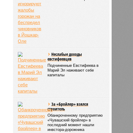
Неслабые доходы
евстифеевцев
Подчиненные Евстифеева в
Марий Эл наживают себе
капиталы
За «Бройлер» взялся
строитель
Обанкроченному предприятию
«Чувашский бройлер» в
последний момент нашли
инвстора-дорожника