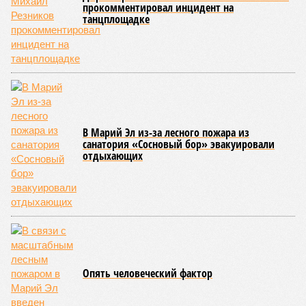
Параллельно с этим разработана полная разрядная сетка
по керешу, охватывающая все ступени от третьего
юношеского разряда до уровня кандидата в мастера
спорта. Такая структура призвана обеспечить системность
в подготовке юных атлетов и создать чёткие ориентиры
для последовательного повышения их квалификации.
Керешу представляет собой традиционное единоборство,
уходящее корнями в культуру чувашского народа. Схватка
проходит следующим образом: соперники располагаются
лицом друг к другу, при этом через пояс каждого из них
перекинуто специальное матерчатое полотенце;
удерживаясь за этот элемент экипировки, борцы вступают
в противоборство, основная задача которого заключается в
том, чтобы опрокинуть противника.
Современная версия чувашской национальной борьбы
была создана в 1990-х годах. С того периода дисциплина
переживает этап активного возрождения, сохраняя при
этом неразрывную связь с многовековыми народными