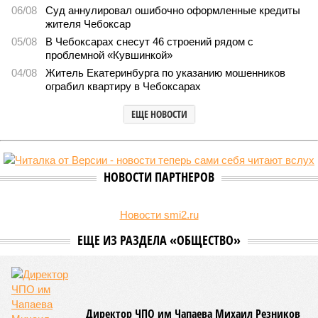
борьбе керешу
В регионе учреждены удостоверения мастеров спорта по борьбе керешу
(фото: wikimedia commons/Ilsurikat)
В Чувашской Республике последовательно реализуются меры,
направленные на повышение статуса и институциональное
развитие национальной борьбы на поясах керешу.
Региональные власти не ограничились
признанием
данной
дисциплины в качестве приоритетной, но также утвердили
официальную систему спортивных званий и
ведомственных знаков отличия, закрепив
соответствующие положения и образцы наградных
атрибутов на уровне правительства субъекта. Согласно
обнародованным материалам, введены удостоверения и
нагрудные знаки мастера спорта Чувашии международного
класса по керешу, а также мастера спорта Чувашии.