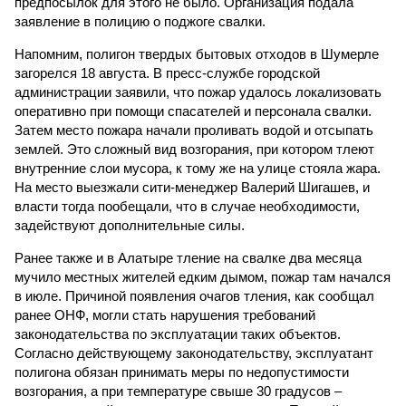
предпосылок для этого не было. Организация подала
заявление в полицию о поджоге свалки.
Напомним, полигон твердых бытовых отходов в Шумерле
загорелся 18 августа. В пресс-службе городской
администрации заявили, что пожар удалось локализовать
оперативно при помощи спасателей и персонала свалки.
Затем место пожара начали проливать водой и отсыпать
землей. Это сложный вид возгорания, при котором тлеют
внутренние слои мусора, к тому же на улице стояла жара.
На место выезжали сити-менеджер Валерий Шигашев, и
власти тогда пообещали, что в случае необходимости,
задействуют дополнительные силы.
Ранее также и в Алатыре тление на свалке два месяца
мучило местных жителей едким дымом, пожар там начался
в июле. Причиной появления очагов тления, как сообщал
ранее ОНФ, могли стать нарушения требований
законодательства по эксплуатации таких объектов.
Согласно действующему законодательству, эксплуатант
полигона обязан принимать меры по недопустимости
возгорания, а при температуре свыше 30 градусов –