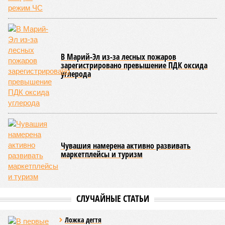
традициями.
В настоящее время керешу демонстрирует рост
популярности. В 2024 году в столице республики, городе
Чебоксары, на базе спортивной школы № 11 состоялось
торжественное открытие Республиканского центра
единоборств «Керешу». площадка имеет все необходимые
условия для полноценной подготовки спортсменов
высокого класса.
В том же году был проведён первый официальный
чемпионат по керешу, участие в котором приняли
сильнейшие борцы со всех районов Чувашии; турнир
наглядно продемонстрировал динамичный и зрелищный
характер этого вида спорта.
Керешу включён в перечень приоритетных спортивных
дисциплин на территории Чувашской Республики. Кроме
того, данное единоборство уже имеет опыт выхода на
международную арену: оно входило в программу I и II
Всемирных игр национальных видов единоборств, которые
проводились в Чувашии, что говорит о расширении