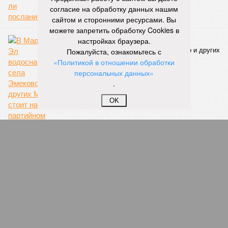
согласие на обработку данных нашим
04/08
Житель Екатеринбурга по указанию мошенников
сайтом и сторонними ресурсами. Вы
ограбил квартиру в Чебоксарах
можете запретить обработку Cookies в
настройках браузера.
ЕЩЕ НОВОСТИ
Пожалуйста, ознакомьтесь с
«Политикой в отношении обработки
персональных данных»
.
НОВОСТИ ПАРТНЕРОВ
OK
Новости smi2.ru
ЕЩЕ ИЗ РАЗДЕЛА «ОБЩЕСТВО»
Директор ЧПО им Чапаева Михаил Резников
прокомментировал инцидент на
танцплощадке