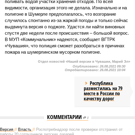
поливать водой участки хранения отходов. По всей
видимости, организация этого не делала. Изначально и на
полигоне в Шумерле предполагалось, что возгорание
случилось спонтанно из-за жаркой погоды и только сейчас
выдвинута версия о поджоге. Удастся ли найти виновных
спустя две недели после происшествия – большой вопрос.
В МУП «Коммунальник» надеются, сообщает ВГТРК
«Чувашия», что полиция сможет разобраться в причинах
пожара на шумерлинском мусорном полигоне.
Отдел новостей «Нашей версии в Чувашии, Марий Эл»
Опубликовано:
26.08.2021 09:30
Отредактировано:
26.08.2021 10:04
Республика
разместилась на 79
месте в России по
качеству дорог
КОММЕНТАРИИ
0
Версия
//
Власть
//
Роспотребнадзор после проверки отстранил от
работы 20 сотрудников детских лагерей