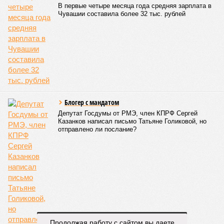
географии интереса к этой борьбе за пределами региона.
Александра Иванова
Опубликовано:
22.07.2026 13:47
Отредактировано:
22.07.2026 13:47
Республика
разместилась на 79
месте в России по
качеству дорог
КОММЕНТАРИИ
0
ПОСЛЕДНИЕ НОВОСТИ
16:55
В Чебоксарах в ближайшие годы не будут
достраивать спуск к заливу
16:32
Два предприятия выплатили долги по зарплате
после вмешательства прокуратуры
06/08
Суд аннулировал ошибочно оформленные кредиты
жителя Чебоксар
05/08
В Чебоксарах снесут 46 строений рядом с
Продолжая работу с сайтом вы даете
проблемной «Кувшинкой»