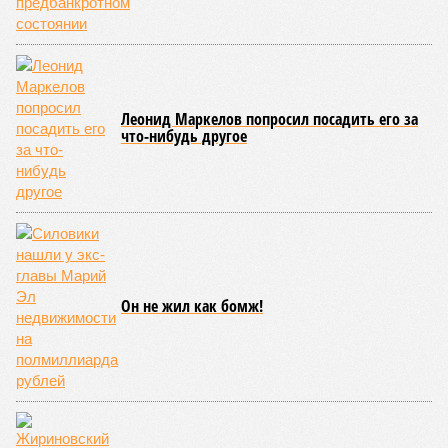
проходит следующим образом: соперники располагаются
лицом друг к другу, при этом через пояс каждого из них
перекинуто специальное матерчатое полотенце;
удерживаясь за этот элемент экипировки, борцы вступают
в противоборство, основная задача которого заключается в
том, чтобы опрокинуть противника.
Современная версия чувашской национальной борьбы
была создана в 1990-х годах. С того периода дисциплина
переживает этап активного возрождения, сохраняя при
этом неразрывную связь с многовековыми народными
традициями.
В настоящее время керешу демонстрирует рост
популярности. В 2024 году в столице республики, городе
Чебоксары, на базе спортивной школы № 11 состоялось
торжественное открытие Республиканского центра
единоборств «Керешу». площадка имеет все необходимые
условия для полноценной подготовки спортсменов
высокого класса.
В том же году был проведён первый официальный