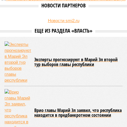
направленные на повышение статуса и институциональное
развитие национальной борьбы на поясах керешу.
Региональные власти не ограничились
признанием
данной
дисциплины в качестве приоритетной, но также утвердили
официальную систему спортивных званий и
ведомственных знаков отличия, закрепив
соответствующие положения и образцы наградных
атрибутов на уровне правительства субъекта. Согласно
обнародованным материалам, введены удостоверения и
нагрудные знаки мастера спорта Чувашии международного
класса по керешу, а также мастера спорта Чувашии.
Параллельно с этим разработана полная разрядная сетка
по керешу, охватывающая все ступени от третьего
юношеского разряда до уровня кандидата в мастера
спорта. Такая структура призвана обеспечить системность
в подготовке юных атлетов и создать чёткие ориентиры
для последовательного повышения их квалификации.
Керешу представляет собой традиционное единоборство,
уходящее корнями в культуру чувашского народа. Схватка