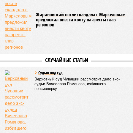
чемпионат по керешу, участие в котором приняли
сильнейшие борцы со всех районов Чувашии; турнир
наглядно продемонстрировал динамичный и зрелищный
характер этого вида спорта.
Керешу включён в перечень приоритетных спортивных
дисциплин на территории Чувашской Республики. Кроме
того, данное единоборство уже имеет опыт выхода на
международную арену: оно входило в программу I и II
Всемирных игр национальных видов единоборств, которые
проводились в Чувашии, что говорит о расширении
географии интереса к этой борьбе за пределами региона.
Александра Иванова
Опубликовано:
22.07.2026 13:47
Отредактировано:
22.07.2026 13:47
Республика
разместилась на 79
месте в России по
качеству дорог