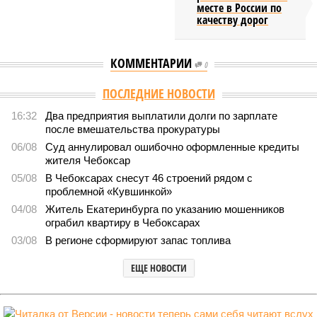
месте в России по
качеству дорог
КОММЕНТАРИИ
0
Версия
//
Общество
//
В регионе учреждены удостоверения мастеров
спорта по борьбе керешу
2089
Заткнуть за пояс
В регионе учреждены удостоверения мастеров спорта по
борьбе керешу
В регионе учреждены удостоверения мастеров спорта по борьбе керешу
(фото: wikimedia commons/Ilsurikat)
В Чувашской Республике последовательно реализуются меры,