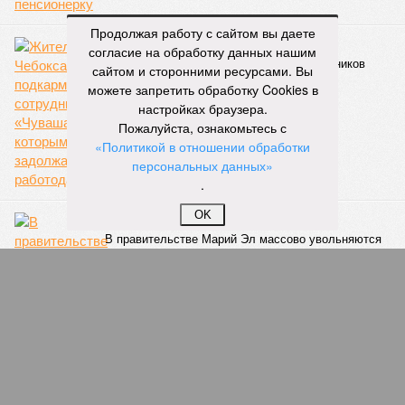
КОММЕНТАРИИ
0
Продолжая работу с сайтом вы даете
ПОСЛЕДНИЕ НОВОСТИ
согласие на обработку данных нашим
сайтом и сторонними ресурсами. Вы
16:32
Два предприятия выплатили долги по зарплате
можете запретить обработку Cookies в
после вмешательства прокуратуры
настройках браузера.
06/08
Суд аннулировал ошибочно оформленные кредиты
Пожалуйста, ознакомьтесь с
жителя Чебоксар
«Политикой в отношении обработки
05/08
В Чебоксарах снесут 46 строений рядом с
персональных данных»
проблемной «Кувшинкой»
.
04/08
Житель Екатеринбурга по указанию мошенников
ограбил квартиру в Чебоксарах
OK
03/08
В регионе сформируют запас топлива
ЕЩЕ НОВОСТИ
НОВОСТИ ПАРТНЕРОВ
Новости smi2.ru