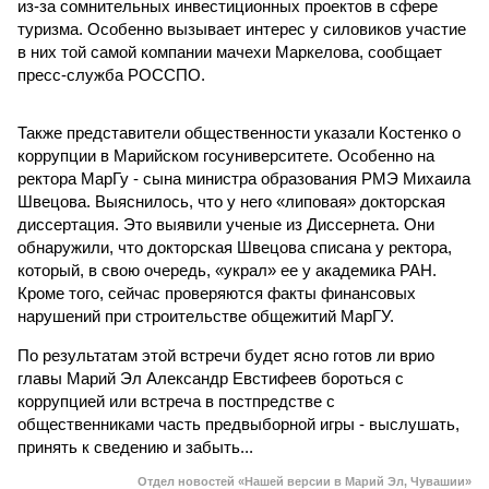
из-за сомнительных инвестиционных проектов в сфере
туризма. Особенно вызывает интерес у силовиков участие
в них той самой компании мачехи Маркелова, сообщает
пресс-служба РОССПО.
Также представители общественности указали Костенко о
коррупции в Марийском госуниверситете. Особенно на
ректора МарГу - сына министра образования РМЭ Михаила
Швецова. Выяснилось, что у него «липовая» докторская
диссертация. Это выявили ученые из Диссернета. Они
обнаружили, что докторская Швецова списана у ректора,
который, в свою очередь, «украл» ее у академика РАН.
Кроме того, сейчас проверяются факты финансовых
нарушений при строительстве общежитий МарГУ.
По результатам этой встречи будет ясно готов ли врио
главы Марий Эл Александр Евстифеев бороться с
коррупцией или встреча в постпредстве с
общественниками часть предвыборной игры - выслушать,
принять к сведению и забыть...
Отдел новостей «Нашей версии в Марий Эл, Чувашии»