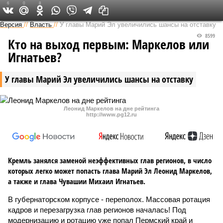
6
0
8
Версия в Чувашии
Версия
//
Власть
//
У главы Марий Эл увеличились шансы на отставку
8599
Кто на выход первым: Маркелов или
Игнатьев?
У главы Марий Эл увеличились шансы на отставку
Леонид Маркелов на дне рейтинга
http://www.pg12.ru
Кремль занялся заменой неэффективных глав регионов, в число
которых легко может попасть глава Марий Эл Леонид Маркелов,
а также и глава Чувашии Михаил Игнатьев.
В губернаторском корпусе - переполох. Массовая ротация
кадров и перезагрузка глав регионов началась! Под
модернизацию и ротацию уже попал Пермский край и