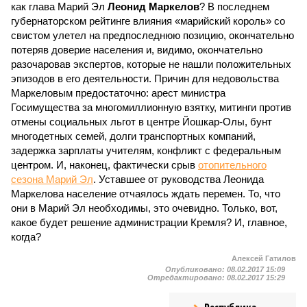
как глава Марий Эл
Леонид Маркелов
? В последнем
губернаторском рейтинге влияния «марийский король» со
свистом улетел на предпоследнюю позицию, окончательно
потеряв доверие населения и, видимо, окончательно
разочаровав экспертов, которые не нашли положительных
эпизодов в его деятельности. Причин для недовольства
Маркеловым предостаточно: арест министра
Госимущества за многомиллионную взятку, митинги против
отмены социальных льгот в центре Йошкар-Олы, бунт
многодетных семей, долги транспортных компаний,
задержка зарплаты учителям, конфликт с федеральным
центром. И, наконец, фактически срыв
отопительного
сезона Марий Эл
. Уставшее от руководства Леонида
Маркелова население отчаялось ждать перемен. То, что
они в Марий Эл необходимы, это очевидно. Только, вот,
какое будет решение администрации Кремля? И, главное,
когда?
Алексей Гатилов
Опубликовано:
08.02.2017 15:09
Отредактировано:
08.02.2017 15:29