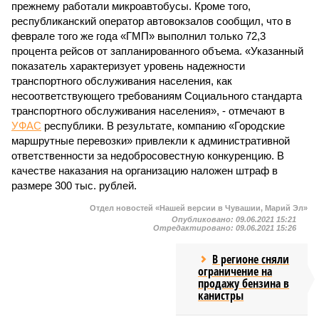
прежнему работали микроавтобусы. Кроме того,
республиканский оператор автовокзалов сообщил, что в
феврале того же года «ГМП» выполнил только 72,3
процента рейсов от запланированного объема. «Указанный
показатель характеризует уровень надежности
транспортного обслуживания населения, как
несоответствующего требованиям Социального стандарта
транспортного обслуживания населения», - отмечают в
УФАС
республики. В результате, компанию «Городские
маршрутные перевозки» привлекли к административной
ответственности за недобросовестную конкуренцию. В
качестве наказания на организацию наложен штраф в
размере 300 тыс. рублей.
Отдел новостей «Нашей версии в Чувашии, Марий Эл»
Опубликовано:
09.06.2021 15:21
Отредактировано:
09.06.2021 15:26
В регионе сняли
ограничение на
продажу бензина в
канистры