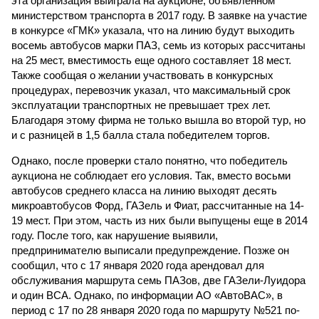
эта организация выиграла на аукционе, объявленном
министерством транспорта в 2017 году. В заявке на участие
в конкурсе «ГМК» указала, что на линию будут выходить
восемь автобусов марки ПАЗ, семь из которых рассчитаны
на 25 мест, вместимость еще одного составляет 18 мест.
Также сообщая о желании участвовать в конкурсных
процедурах, перевозчик указал, что максимальный срок
эксплуатации транспортных не превышает трех лет.
Благодаря этому фирма не только вышла во второй тур, но
и с разницей в 1,5 балла стала победителем торгов.
Однако, после проверки стало понятно, что победитель
аукциона не соблюдает его условия. Так, вместо восьми
автобусов среднего класса на линию выходят десять
микроавтобусов Форд, ГАЗель и Фиат, рассчитанные на 14-
19 мест. При этом, часть из них были выпущены еще в 2014
году. После того, как нарушение выявили,
предпринимателю выписали предупреждение. Позже он
сообщил, что с 17 января 2020 года арендовал для
обслуживания маршрута семь ПАЗов, две ГАЗели-Луидора
и один ВСА. Однако, по информации АО «АвтоВАС», в
период с 17 по 28 января 2020 года по маршруту №521 по-