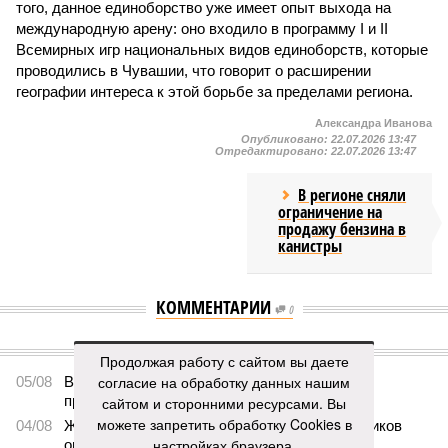
того, данное единоборство уже имеет опыт выхода на
международную арену: оно входило в программу I и II
Всемирных игр национальных видов единоборств, которые
проводились в Чувашии, что говорит о расширении
географии интереса к этой борьбе за пределами региона.
Александра Иванова
Опубликовано:
22.07.2026 13:47
Отредактировано:
22.07.2026 13:47
В регионе сняли
ограничение на
продажу бензина в
канистры
КОММЕНТАРИИ
0
ПОСЛЕДНИЕ НОВОСТИ
Продолжая работу с сайтом вы даете
согласие на обработку данных нашим
05/08
В Чебоксарах снесут 46 строений рядом с
проблемной «Кувшинкой»
сайтом и сторонними ресурсами. Вы
можете запретить обработку Cookies в
04/08
Житель Екатеринбурга по указанию мошенников
настройках браузера.
ограбил квартиру в Чебоксарах