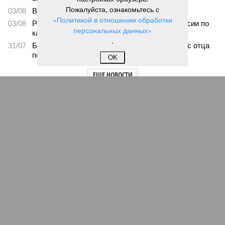
Пожалуйста, ознакомьтесь с
03/08
В регионе сформируют запас топлива
«Политикой в отношении обработки
03/08
Республика разместилась на 79 месте в России по
персональных данных»
качеству дорог
.
31/07
Банку не удалось взыскать долг по кредиту с отца
погибшего бойца СВО
OK
ЕЩЕ НОВОСТИ
НОВОСТИ ПАРТНЕРОВ
Новости smi2.ru
ЕЩЕ ИЗ РАЗДЕЛА «БИЗНЕС»