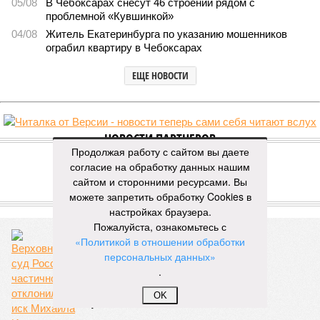
05/08
В Чебоксарах снесут 46 строений рядом с
проблемной «Кувшинкой»
04/08
Житель Екатеринбурга по указанию мошенников
ограбил квартиру в Чебоксарах
ЕЩЕ НОВОСТИ
НОВОСТИ ПАРТНЕРОВ
Продолжая работу с сайтом вы даете
согласие на обработку данных нашим
Новости smi2.ru
сайтом и сторонними ресурсами. Вы
можете запретить обработку Cookies в
ЕЩЕ ИЗ РАЗДЕЛА «ВЛАСТЬ»
настройках браузера.
Пожалуйста, ознакомьтесь с
«Политикой в отношении обработки
персональных данных»
.
OK
Цивилизованный человек