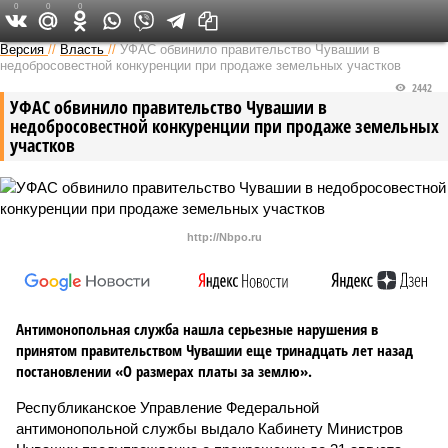
0
0
0
Версия в Чувашии
Версия
//
Власть
//
УФАС обвинило правительство Чувашии в
недобросовестной конкуренции при продаже земельных участков
2442
УФАС обвинило правительство Чувашии в
недобросовестной конкуренции при продаже земельных
участков
http://Nbpo.ru
Антимонопольная служба нашла серьезные нарушения в
принятом правительством Чувашии еще тринадцать лет назад
постановлении «О размерах платы за землю».
Республиканское Управление Федеральной
антимонопольной службы выдало Кабинету Министров