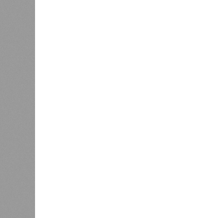
К
Версия
//
Общество
//
В регионе учреждены удостоверения 
Заткнуть за пояс
В регионе учреждены удостоверения мастеров 