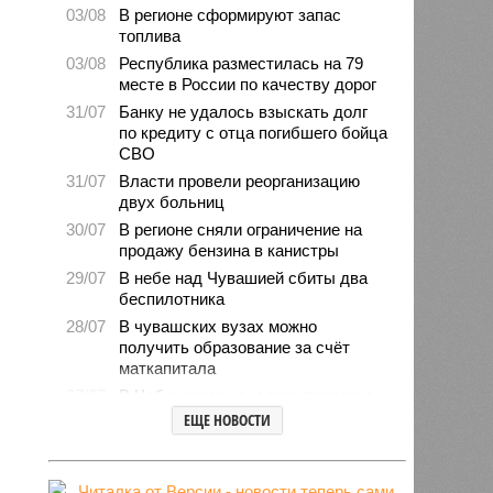
03/08
В регионе сформируют запас
топлива
03/08
Республика разместилась на 79
месте в России по качеству дорог
31/07
Банку не удалось взыскать долг
по кредиту с отца погибшего бойца
СВО
31/07
Власти провели реорганизацию
двух больниц
30/07
В регионе сняли ограничение на
продажу бензина в канистры
29/07
В небе над Чувашией сбиты два
беспилотника
28/07
В чувашских вузах можно
получить образование за счёт
маткапитала
27/07
В Чебоксарах началась проверка
готовности школ и детсадов к
ЕЩЕ НОВОСТИ
новому учебному году
27/07
Чувашские врачи выходили
младенца массой 745 граммов