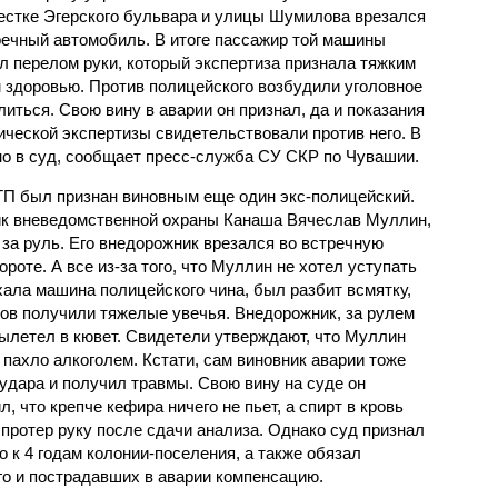
естке Эгерского бульвара и улицы Шумилова врезался
речный автомобиль. В итоге пассажир той машины
л перелом руки, который экспертиза признала тяжким
 здоровью. Против полицейского возбудили уголовное
литься. Свою вину в аварии он признал, да и показания
ической экспертизы свидетельствовали против него. В
но в суд, сообщает пресс-служба СУ СКР по Чувашии.
ТП был признан виновным еще один экс-полицейский.
ик вневедомственной охраны Канаша Вячеслав Муллин,
 за руль. Его внедорожник врезался во встречную
роте. А все из-за того, что Муллин не хотел уступать
хала машина полицейского чина, был разбит всмятку,
ров получили тяжелые увечья. Внедорожник, за рулем
вылетел в кювет. Свидетели утверждают, что Муллин
 пахло алкоголем. Кстати, сам виновник аварии тоже
 удара и получил травмы. Свою вину на суде он
л, что крепче кефира ничего не пьет, а спирт в кровь
н протер руку после сдачи анализа. Однако суд признал
 к 4 годам колонии-поселения, а также обязал
о и пострадавших в аварии компенсацию.