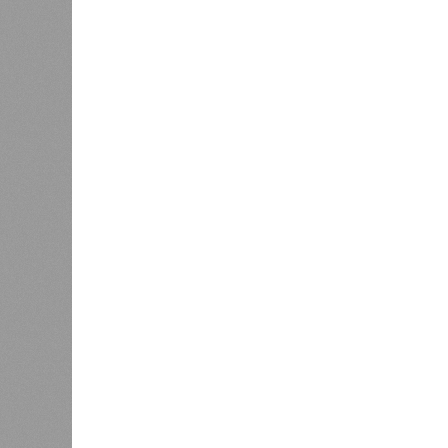
Помимо этого, специалистами пров
готовой продукции: из всех отобра
были зафиксированы отклонения по
блюдо не соответствовало установ
Все лагеря перед началом работы 
против клещей, грызунов и насеко
причём в отношении каждого из них
В ходе заседания был также вынес
обеспечение санитарно-эпидемиолог
повышение действенности самой си
было выделено обеспечение оздо
продуктами, а детей – полноценны
обязательном порядке должны рас
(СЭЗ), которое подтверждает соот
санитарного законодательства. От
запрета на функционирование оздор
заседания обратили внимание на н
продуктов и организаторами питан
предписаний по устранению наруше
медицинских осмотров и гигиениче