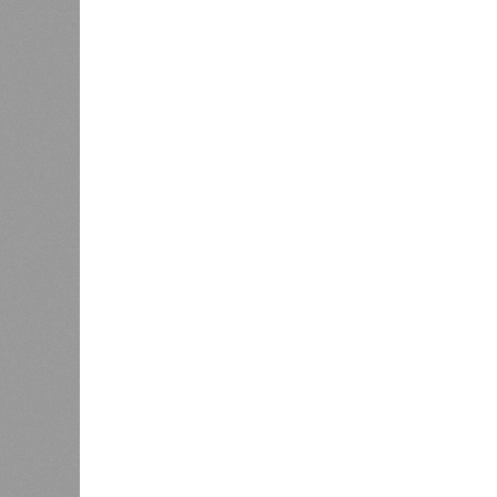
меропр
сезоне функционирует 299 таких уч
типу. Сотрудники ведомства осуще
визитов, что позволило охватить 
По итогам проведённых мероприят
учреждениях. В адрес администрац
обязывающие устранить выявленны
Среди наиболее часто встречающи
содержание территории и несоблюд
в процессе организации питания де
несвоевременное или неполное про
Особый контроль был направлен на
проверок у 20 человек были обнар
были незамедлительно отстранены 
лечение.
Представители ведомства отметили
избежать возникновения массовых
находившихся в оздоровительных 