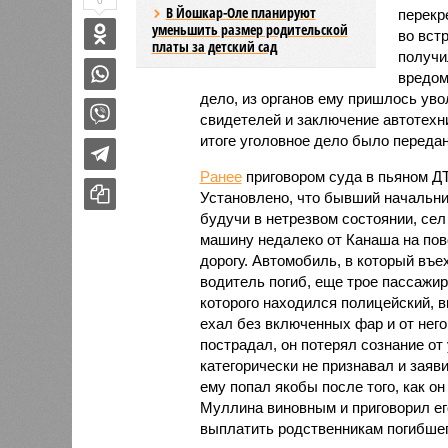
0
В Йошкар-Оле планируют
перекр
уменьшить размер родительской
во вст
платы за детский сад
получи
вредом
дело, из органов ему пришлось уво
свидетелей и заключение автотехн
итоге уголовное дело было переда
Ранее
приговором суда в пьяном Д
Установлено, что бывший начальн
будучи в нетрезвом состоянии, сел
машину недалеко от Канаша на пово
дорогу. Автомобиль, в который въе
водитель погиб, еще трое пассажи
которого находился полицейский, 
ехал без включенных фар и от него
пострадал, он потерял сознание от
категорически не признавал и заяви
ему попал якобы после того, как о
Муллина виновным и приговорил его
выплатить родственникам погибшег