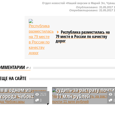
Отдел новостей «Нашей версии в Марий Эл, Чува
Опубликовано:
31.05.2017 
Отредактировано:
31.05.2017 
Республика разместилась на
79 месте в России по качеству
дорог
ОММЕНТАРИИ
0
ника ОАО «Букет
Экс-гендиректора одног
ЕЩЕ НА САЙТЕ
и» будут судить
из отелей Чебоксар буду
ыв в одном из
судить за растрату почти
2523
 города Чебоксары
11 млн рублей
0
ка компании «Букет
В Чувашии будут судить
 будут судить за взрыв
бывшего генерального директор
нил от работы 20 сотрудников детских лагерей