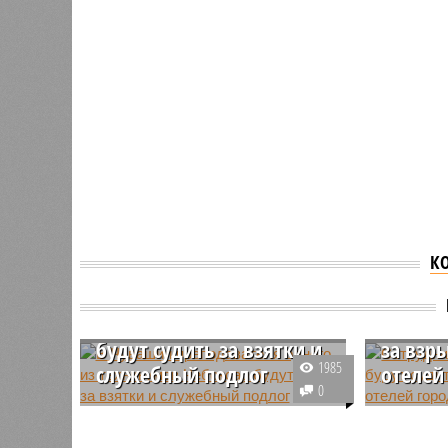
К
В Чувашии
преподавателя одного из
Сотруд
техникумов Чебоксар
Чуваши
будут судить за взятки и
за взр
1985
служебный подлог
отелей
0
В Чувашии будут судить
Сотрудни
преподавателя одного из
Чувашии»
Версия
//
Власть
//
Роспотребнадзор после проверки отстра