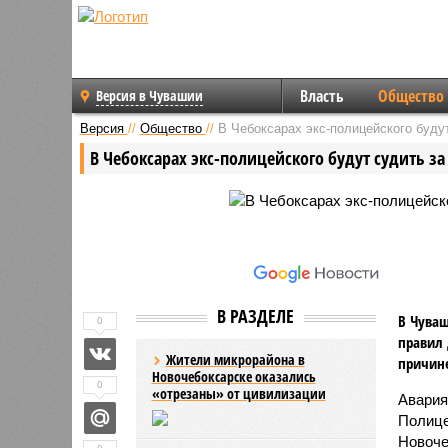
Власть
Общество
Версия в Чувашии
Версия
//
Общество
//
В Чебоксарах экс-полицейского буду
В Чебоксарах экс-полицейского будут судить з
В РАЗДЕЛЕ
В Чуваш
0
правил 
Жители микрорайона в
причине
Новочебоксарске оказались
0
«отрезаны» от цивилизации
Авария
Полице
Новоче