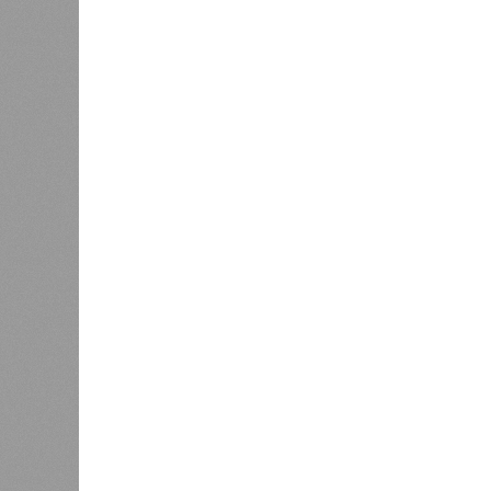
В регионе учреждены удостоверения
В РАЗДЕЛЕ
В Чуваш
0
направл
После вмешательства
национа
прокуратуры ветерану труда
0
пересчитали выплаты за 5 лет
Регион
дисцип
официа
0
знаков
образц
субъек
удосто
междун
Чуваши
Резервисты будут получать по
100 тысяч рублей за каждый
Паралл
сбитый беспилотник
керешу