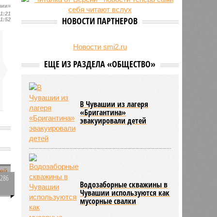
шии»
24/07
Чувашские аграрии начали уборку
11:21
урожая
НОВОСТИ ПАРТНЕРОВ
11:52
Новости smi2.ru
ЕЩЕ ИЗ РАЗДЕЛА «ОБЩЕСТВО»
В Чувашии из лагеря
«Бригантина»
эвакуировали детей
о
т
3286
Водозаборные скважины в
0
Чувашии используются как
мусорные свалки
а