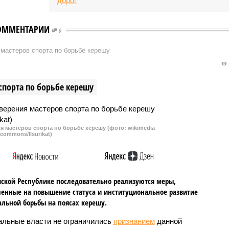
ОММЕНТАРИИ
0
мастеров спорта по борьбе керешу
спорта по борьбе керешу
 мастеров спорта по борьбе керешу (фото: wikimedia
commons/Ilsurikat)
ской Республике последовательно реализуются меры,
енные на повышение статуса и институциональное развитие
льной борьбы на поясах керешу.
альные власти не ограничились
признанием
данной