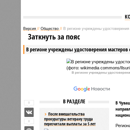
К
Версия
//
Общество
//
В регионе учреждены удостоверения 
Заткнуть за пояс
В регионе учреждены удостоверения мастеров 
В регионе учреждены удостоверения
В РАЗДЕЛЕ
В Чуваш
0
направл
После вмешательства
национа
прокуратуры ветерану труда
0
пересчитали выплаты за 5 лет
Регион