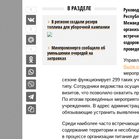
В РАЗДЕЛЕ
Руковод
0
Республ
В регионе создали резерв
Межвед
топлива для уборочной кампании
организ
0
встречи
оздоров
Минпромэнерго сообщило об
проведе
1
уменьшении очередей на
заправках
Управл
были 
меропр
сезоне функционирует 299 таких уч
типу. Сотрудники ведомства осуще
визитов, что позволило охватить 
По итогам проведённых мероприят
учреждениях. В адрес администрац
обязывающие устранить выявленны
Среди наиболее часто встречающи
содержание территории и несоблюд
в процессе организации питания де