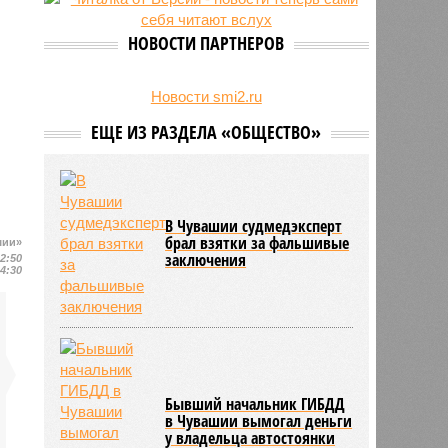
24/07
Чувашские аграрии начали уборку
урожая
НОВОСТИ ПАРТНЕРОВ
Новости smi2.ru
ЕЩЕ ИЗ РАЗДЕЛА «ОБЩЕСТВО»
В Чувашии судмедэксперт
брал взятки за фальшивые
шии»
заключения
12:50
14:30
Бывший начальник ГИБДД
в Чувашии вымогал деньги
у владельца автостоянки