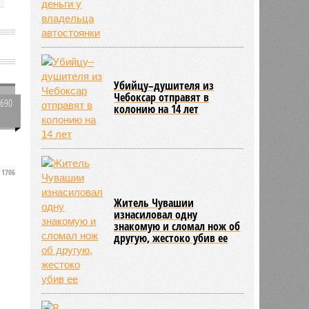
Убийцу–душителя из
Чебоксар отправят в
2690
колонию на 14 лет
0
р
1706
е
Житель Чувашии
изнасиловал одну
знакомую и сломал нож об
другую, жестоко убив ее