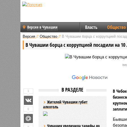
Власть
Общество
Версия в Чувашии
Версия
//
Общество
//
В Чувашии борца с коррупцией посад
В Чувашии борца с коррупцией посадили на 10 
ht
В РАЗДЕЛЕ
В Чебок
1
бизнесм
Жителей Чувашии губит
крупном
алкоголь
заплати
0
Бывший
безопа
Чувашия увеличила тарифы до