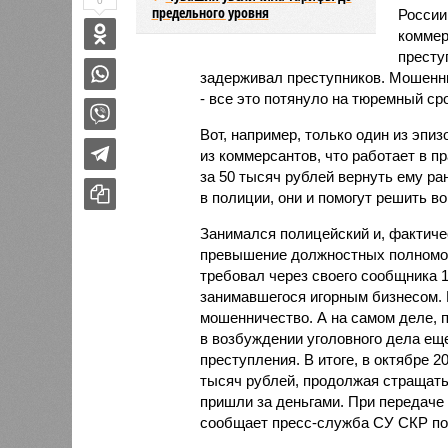
0
предельного уровня
России
коммер
престу
задерживал преступников. Мошенн
- все это потянуло на тюремный сро
Вот, например, только один из эпиз
из коммерсантов, что работает в 
за 50 тысяч рублей вернуть ему ра
в полиции, они и помогут решить во
Занимался полицейский и, фактичес
превышение должностных полномочи
требовал через своего сообщника 1
занимавшегося игорным бизнесом. М
мошенничество. А на самом деле, 
в возбуждении уголовного дела еще
преступления. В итоге, в октябре 
тысяч рублей, продолжая стращать
пришли за деньгами. При передаче
сообщает пресс-служба СУ СКР по