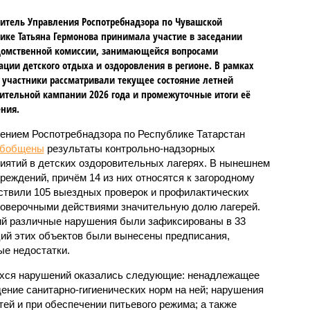
итель Управления Роспотребнадзора по Чувашской
ике Татьяна Гермонова принимала участие в заседании
омственной комиссии, занимающейся вопросами
ации детского отдыха и оздоровления в регионе. В рамках
 участники рассматривали текущее состояние летней
ительной кампании 2026 года и промежуточные итоги её
ния.
ением Роспотребнадзора по Республике Татарстан
обобщены
результаты контрольно-надзорных
иятий в детских оздоровительных лагерях. В нынешнем
реждений, причём 14 из них относятся к загородному
ствили 105 выездных проверок и профилактических
проверочными действиями значительную долю лагерей.
ий различные нарушения были зафиксированы в 33
ий этих объектов были вынесены предписания,
е недостатки.
хся нарушений оказались следующие: ненадлежащее
ение санитарно-гигиенических норм на ней; нарушения
тей и при обеспечении питьевого режима; а также