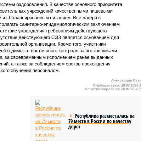
стемы оздоровления. В качестве основного приоритета
ровительных учреждений качественными пищевыми
м и сбалансированным питанием. Все лагеря в
полагать санитарно-эпидемиологическим заключением
ветствие учреждения требованиям действующего
сутствие действующего СЭЗ является основанием для
овительной организации. Кроме того, участники
еобходимость постоянного контроля за поставщиками
ия, за своевременным исполнением ранее выданных
ний, а также за соблюдением сроков прохождения
ского обучения персоналом.
Александра Ива
Опубликовано:
28.07.2026 
Отредактировано:
28.07.2026 
Республика разместилась на
79 месте в России по качеству
дорог