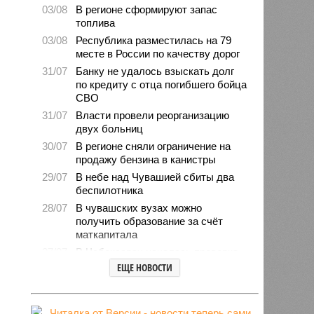
03/08
В регионе сформируют запас
топлива
03/08
Республика разместилась на 79
месте в России по качеству дорог
31/07
Банку не удалось взыскать долг
по кредиту с отца погибшего бойца
СВО
31/07
Власти провели реорганизацию
двух больниц
30/07
В регионе сняли ограничение на
продажу бензина в канистры
29/07
В небе над Чувашией сбиты два
беспилотника
28/07
В чувашских вузах можно
получить образование за счёт
маткапитала
27/07
В Чебоксарах началась проверка
готовности школ и детсадов к
ЕЩЕ НОВОСТИ
новому учебному году
27/07
Чувашские врачи выходили
младенца массой 745 граммов