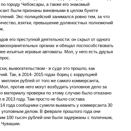
 по городу Чебоксары, а также его знакомый
сант были признаны виновными в целом букете
плений. Экс-полицейский занимался ровно тем, за что
ичество, взятки, превышение должностных полномочий
к.
одов его преступной деятельности: он скрыл от одного
правоохранительных органах и обещал поспособствовать
нее изъятые игровые автоматы. Мол, у него есть друзья
прос.
ки, вымогательством - в суде это прошло, как
й. Так, в 2014- 2015 годах борец с коррупцией
 миллион рублей от того же самого коммерсанта,
ол, против него могут возбудить уголовное дело за
по материалу проверки по этому случаю было отказано
 в 2013 году. Там просто не было состава
2014 года сообщники сумели выманить у коммерсанта 30
 уголовным делом. В феврале прошлого года они
 им 100 тысяч рублей они были задержаны с поличным,
 Чувашии.