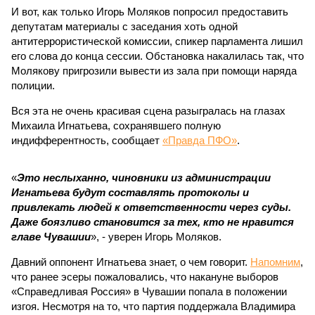
И вот, как только Игорь Моляков попросил предоставить
депутатам материалы с заседания хоть одной
антитеррористической комиссии, спикер парламента лишил
его слова до конца сессии. Обстановка накалилась так, что
Молякову пригрозили вывести из зала при помощи наряда
полиции.
Вся эта не очень красивая сцена разыгралась на глазах
Михаила Игнатьева, сохранявшего полную
индифферентность, сообщает
«Правда ПФО»
.
«
Это неслыханно, чиновники из администрации
Игнатьева будут составлять протоколы и
привлекать людей к ответственности через суды.
Даже боязливо становится за тех, кто не нравится
главе Чувашии
», - уверен Игорь Моляков.
Давний оппонент Игнатьева знает, о чем говорит.
Напомним
,
что ранее эсеры пожаловались, что накануне выборов
«Справедливая Россия» в Чувашии попала в положении
изгоя. Несмотря на то, что партия поддержала Владимира