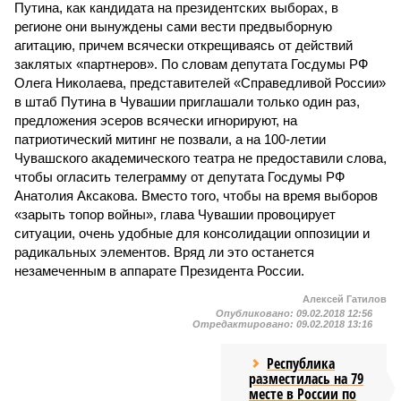
Путина, как кандидата на президентских выборах, в
регионе они вынуждены сами вести предвыборную
агитацию, причем всячески открещиваясь от действий
заклятых «партнеров». По словам депутата Госдумы РФ
Олега Николаева, представителей «Справедливой России»
в штаб Путина в Чувашии приглашали только один раз,
предложения эсеров всячески игнорируют, на
патриотический митинг не позвали, а на 100-летии
Чувашского академического театра не предоставили слова,
чтобы огласить телеграмму от депутата Госдумы РФ
Анатолия Аксакова. Вместо того, чтобы на время выборов
«зарыть топор войны», глава Чувашии провоцирует
ситуации, очень удобные для консолидации оппозиции и
радикальных элементов. Вряд ли это останется
незамеченным в аппарате Президента России.
Алексей Гатилов
Опубликовано:
09.02.2018 12:56
Отредактировано:
09.02.2018 13:16
Республика
разместилась на 79
месте в России по