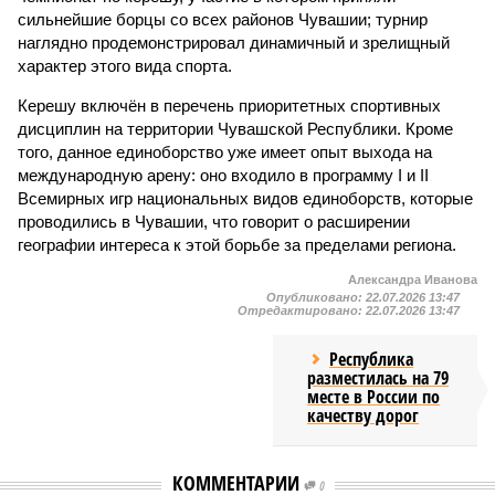
сильнейшие борцы со всех районов Чувашии; турнир
наглядно продемонстрировал динамичный и зрелищный
характер этого вида спорта.
Керешу включён в перечень приоритетных спортивных
дисциплин на территории Чувашской Республики. Кроме
того, данное единоборство уже имеет опыт выхода на
международную арену: оно входило в программу I и II
Всемирных игр национальных видов единоборств, которые
проводились в Чувашии, что говорит о расширении
географии интереса к этой борьбе за пределами региона.
Александра Иванова
Опубликовано:
22.07.2026 13:47
Отредактировано:
22.07.2026 13:47
Республика
разместилась на 79
месте в России по
качеству дорог
КОММЕНТАРИИ
0