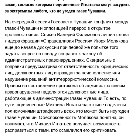
закон, согласно которым подчиненные Игнатьева могут засудить
за экстремизм любого, кто не угоден главе Чувашии.
На очередной сессии Госсовета Чувашии конфликт между
главой Чувашии и оппозицией перерос в открытое
противостояние. Спикер Валерий Филимонов лишил слова
лидера фракции «Справедливая Россия» Игоря Молякова
еще до начала дискуссии при первой же попытке того
задать вопрос по поводу поправок к закону об
административных правонарушениях. Скандальные
поправки предусматривают ответственность юридических
лиц, должностных лиц и граждан за неисполнение или
нарушение решений антитеррористической комиссии.
Правом на составление протокола об административном
правонарушении наделяются должностные лица,
работающие в администрации главы Чувашии.То есть, по
сути, подчиненные Михаила Игнатьева отныне наделены
полномочиями штрафовать всех, кто может быть неугоден
главе Чувашии. Обеспокоенность Молякова понятна, он
понимает, что Михаил Игнатьев получает возможность
расправиться с теми, кто осмелился его критиковать.