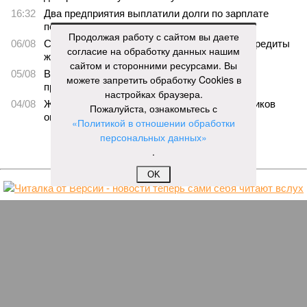
16:32
Два предприятия выплатили долги по зарплате
после вмешательства прокуратуры
Продолжая работу с сайтом вы даете
06/08
Суд аннулировал ошибочно оформленные кредиты
согласие на обработку данных нашим
жителя Чебоксар
сайтом и сторонними ресурсами. Вы
05/08
В Чебоксарах снесут 46 строений рядом с
можете запретить обработку Cookies в
проблемной «Кувшинкой»
настройках браузера.
04/08
Житель Екатеринбурга по указанию мошенников
Пожалуйста, ознакомьтесь с
ограбил квартиру в Чебоксарах
«Политикой в отношении обработки
персональных данных»
ЕЩЕ НОВОСТИ
.
OK
НОВОСТИ ПАРТНЕРОВ
Новости smi2.ru
Диетолог объяснила, как хлеб может
помогать снижать вес