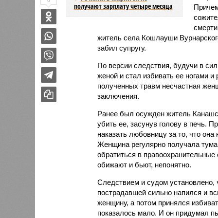
0
получают зарплату четыре месяца
Причем
сожите
смерти
житель села Кошлауши Вурнарского 
забил супругу.
По версии следствия, будучи в си
женой и стал избивать ее ногами и 
полученных травм несчастная женщ
заключения.
Ранее был осужден житель Канашс
убить ее, засунув голову в печь. 
наказать любовницу за то, что она 
Женщина регулярно получала тумак
обратиться в правоохранительные о
обижают и бьют, непонятно.
Следствием и судом установлено, ч
пострадавшей сильно напился и вс
женщину, а потом принялся избиват
показалось мало. И он придумал пы