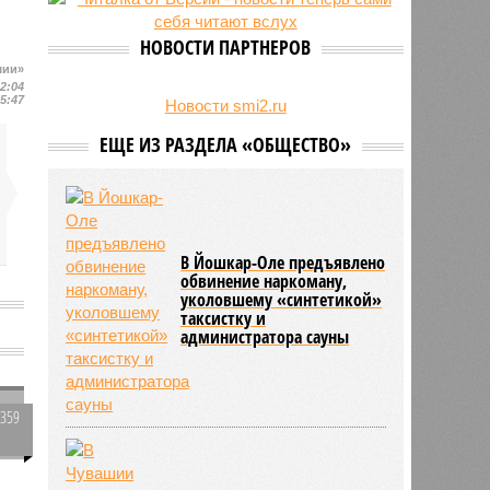
свыше 500 единиц оружия
НОВОСТИ ПАРТНЕРОВ
шии»
12:04
15:47
Новости smi2.ru
ЕЩЕ ИЗ РАЗДЕЛА «ОБЩЕСТВО»
В Йошкар-Оле предъявлено
обвинение наркоману,
уколовшему «синтетикой»
таксистку и
администратора сауны
2359
0