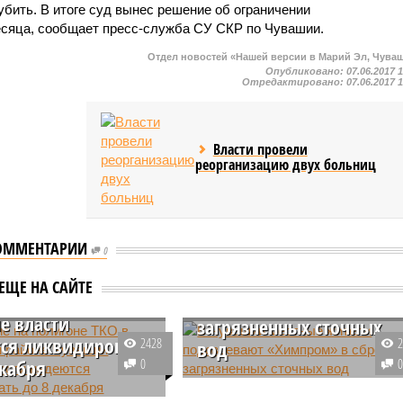
 убить. В итоге суд вынес решение об ограничении
месяца, сообщает пресс-служба СУ СКР по Чувашии.
Отдел новостей «Нашей версии в Марий Эл, Чува
Опубликовано:
07.06.2017 
Отредактировано:
07.06.2017 
Власти провели
реорганизацию двух больниц
ОММЕНТАРИИ
ание на полигоне
0
В Чувашии местные
Цивильском
жители подозревают
ЕЩЕ НА САЙТЕ
 Чувашии
«Химпром» в сбросе
е власти
загрязненных сточных
ся ликвидировать
2428
вод
екабря
0
В Чувашии в социальных сетях
ивильского района
местные жители сообщили о