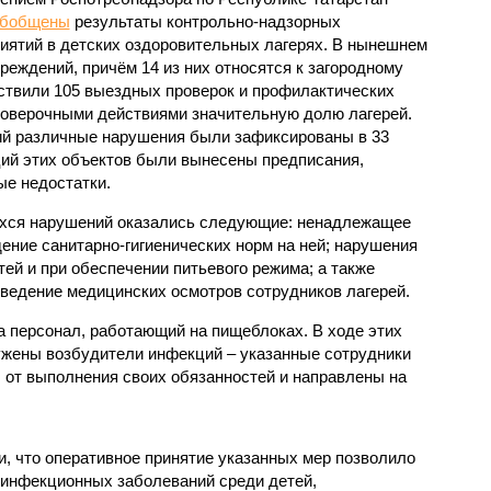
обобщены
результаты контрольно-надзорных
иятий в детских оздоровительных лагерях. В нынешнем
реждений, причём 14 из них относятся к загородному
ствили 105 выездных проверок и профилактических
проверочными действиями значительную долю лагерей.
ий различные нарушения были зафиксированы в 33
ий этих объектов были вынесены предписания,
е недостатки.
хся нарушений оказались следующие: ненадлежащее
ение санитарно-гигиенических норм на ней; нарушения
тей и при обеспечении питьевого режима; а также
ведение медицинских осмотров сотрудников лагерей.
 персонал, работающий на пищеблоках. В ходе этих
ужены возбудители инфекций – указанные сотрудники
от выполнения своих обязанностей и направлены на
, что оперативное принятие указанных мер позволило
 инфекционных заболеваний среди детей,