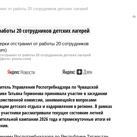
 продолжают
сбросе загрязненных сточных
нил от работы 20 сотрудников детских лагерей
ся на задымление от
вод из коллектора со стороны
ия на полигоне ТБО,
новочебоксарского предприятия
расположен неподалеку
«Химпром».
работы 20 сотрудников детских лагерей
и Тиньговатово.
власти обещали
 свалку до 8 декабря.
тстранил от работы 20 сотрудников детских лагерей
(фото: pixnio.com)
итель Управления Роспотребнадзора по Чувашской
ике Татьяна Гермонова принимала участие в заседании
омственной комиссии, занимающейся вопросами
ации детского отдыха и оздоровления в регионе. В рамках
 участники рассматривали текущее состояние летней
ительной кампании 2026 года и промежуточные итоги её
ния.
ением Роспотребнадзора по Республике Татарстан