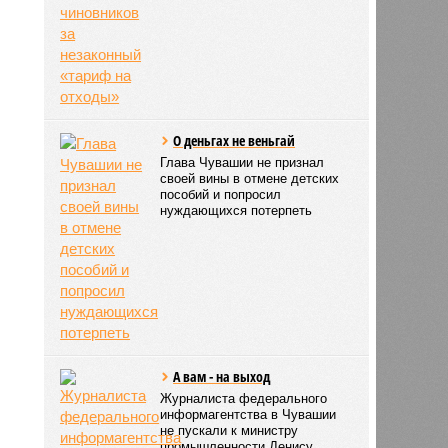
О деньгах не веньгай
Глава Чувашии не признал
своей вины в отмене детских
пособий и попросил
нуждающихся потерпеть
А вам - на выход
Журналиста федерального
информагентства в Чувашии
не пускали к министру
промышленности Денису