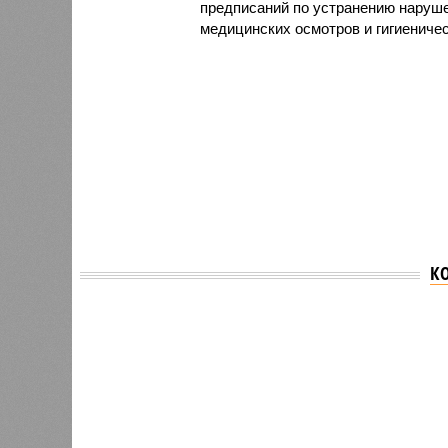
предписаний по устранению наруше
медицинских осмотров и гигиениче
К
Версия
//
Общество
//
В регионе учреждены удостоверения 
Заткнуть за пояс
В регионе учреждены удостоверения мастеров 