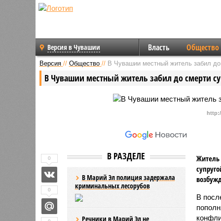
Власть
Общество
Версия в Чувашии
Версия
//
Общество
//
В Чувашии местный житель забил до
В Чувашии местный житель забил до смерти су
http
В РАЗДЕЛЕ
Житель 
0
супруго
В Марий Эл полиция задержала
возбужд
криминальных лесорубов
0
В посл
пополн
конфли
Речники в Марий Эл не