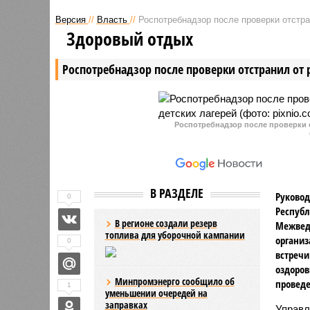
Красный Вазан Шемуршинского
Чувашии
Версия
//
Власть
//
Роспотребнадзор после проверки отстра
муниципального округа
жаловать
Здоровый отдых
добились, чтобы в населенном
возгоран
пункте наладили освещение и
который 
Роспотребнадзор после проверки отстранил от 
расчистили от снега
от деревн
автомобильную дорогу.
Местные 
потушить
Роспотребнадзор после проверки о
В РАЗДЕЛЕ
Руковод
0
Республ
В регионе создали резерв
Межвед
топлива для уборочной кампании
организ
0
встречи
оздоров
Минпромэнерго сообщило об
проведе
1
уменьшении очередей на
заправках
Управл