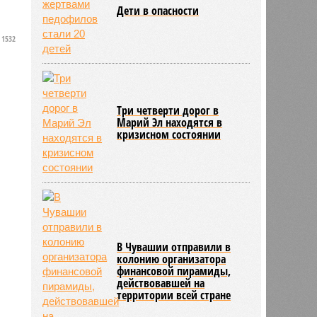
Дети в опасности
1532
Три четверти дорог в
Марий Эл находятся в
кризисном состоянии
В Чувашии отправили в
колонию организатора
финансовой пирамиды,
действовавшей на
территории всей стране