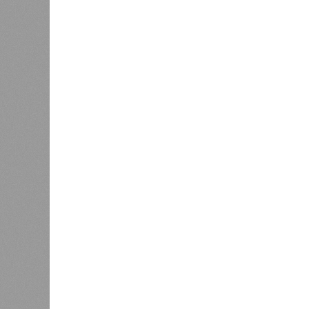
В регионе учреждены удостоверения
В РАЗДЕЛЕ
В Чуваш
0
направл
После вмешательства
национа
прокуратуры ветерану труда
0
пересчитали выплаты за 5 лет
Регион
дисцип
официа
0
Резервисты будут получать по
знаков
100 тысяч рублей за каждый
образц
сбитый беспилотник
субъек
удосто
международного класса по керешу,
Параллельно с этим разработана п
ступени от третьего юношеского ра
структура призвана обеспечить сис
ориентиры для последовательного