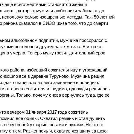
 чаще всего жертвами становятся жены и
льницы, которых мужья и любовники забивают до
, используя самые изощренные методы. Так, 50-летний
района оказался в СИЗО из-за того, что до смерти
льном алкогольном подпитии, мужчина поссорился с
руками по голове и другим частям тела. В итоге от
ина умерла. Теперь мужу грозит длительный срок
кого района, избивший сожительницу и угрожавший
Произошло все в деревне Туруново. Мужчина решил
когда-то написала на него заявление в полицию.
и от своего сожителя и, видимо, однажды решилась
рганы. Только, почему снова вернулась туда, где ее
то вечером 31 января 2017 года сожитель
помнил все обиды. Схватил ремень и стал душить
ь ее кухонной утварью, ногами и руками. Но этого
тку огнем. Разжег печь и, схватив женщину за шею,