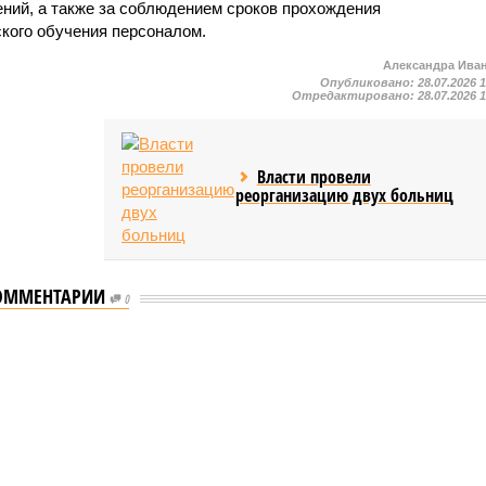
ний, а также за соблюдением сроков прохождения
ского обучения персоналом.
Александра Ива
Опубликовано:
28.07.2026 
Отредактировано:
28.07.2026 
Власти провели
реорганизацию двух больниц
ОММЕНТАРИИ
0
мастеров спорта по борьбе керешу
спорта по борьбе керешу