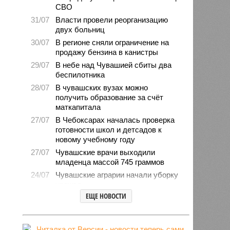
СВО
31/07
Власти провели реорганизацию
двух больниц
30/07
В регионе сняли ограничение на
продажу бензина в канистры
29/07
В небе над Чувашией сбиты два
беспилотника
28/07
В чувашских вузах можно
получить образование за счёт
маткапитала
27/07
В Чебоксарах началась проверка
готовности школ и детсадов к
новому учебному году
27/07
Чувашские врачи выходили
младенца массой 745 граммов
24/07
Чувашские аграрии начали уборку
урожая
ЕЩЕ НОВОСТИ
24/07
Минпромэнерго сообщило об
уменьшении очередей на
заправках
23/07
В Чувашии за 6 месяцев изъято