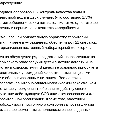
учреждениях.
одился лабораторный контроль качества воды и
нных проб воды в двух случаях (что составило 1,9%)
 микробиологическим показателям; также одно готовое
ленным нормам по показателю калорийности.
смен прошли обязательную обработку территорий
мых. Питание в учреждениях обеспечивают 21 оператор,
 организован постоянный лабораторный мониторинг.
ен на обсуждение ряд предложений, направленных на
ического благополучия детей в летних лагерях и на
стемы оздоровления. В качестве основного приоритета
ровительных учреждений качественными пищевыми
м и сбалансированным питанием. Все лагеря в
полагать санитарно-эпидемиологическим заключением
ветствие учреждения требованиям действующего
сутствие действующего СЭЗ является основанием для
овительной организации. Кроме того, участники
еобходимость постоянного контроля за поставщиками
ия, за своевременным исполнением ранее выданных