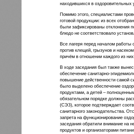
находившихся в оздоровительных 
Помимо этого, специалистами пров
готовой продукции: из всех отобра
были зафиксированы отклонения по
блюдо не соответствовало установ
Все лагеря перед началом работы 
против клещей, грызунов и насеко
причём в отношении каждого из них
В ходе заседания был также вынес
обеспечение санитарно-эпидемиолог
повышение действенности самой си
было выделено обеспечение оздо
продуктами, а детей – полноценны
обязательном порядке должны рас
(СЭЗ), которое подтверждает соот
санитарного законодательства. От
запрета на функционирование оздор
заседания обратили внимание на н
продуктов и организаторами питан