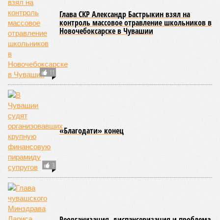
Диагноз чувашской медицины
Житель Канаша получил 17 лет колонии за то,
что сжег заживо трех человек
Мосгорсуд признал законным арест
имущества Леонида Маркелова