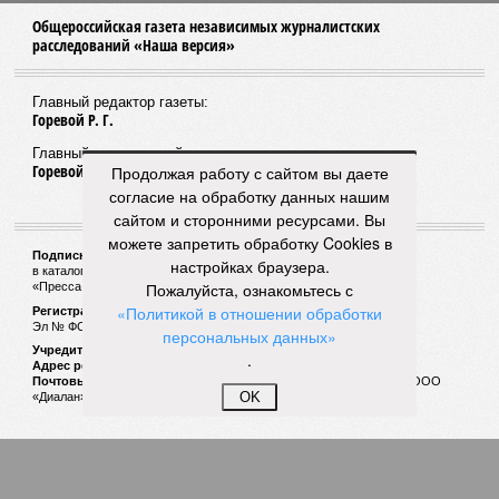
«Финты» в правительстве
Продолжая работу с сайтом вы даете
В правительстве Марий Эл массово увольняются
согласие на обработку данных нашим
чиновники с ключевых должностей
сайтом и сторонними ресурсами. Вы
можете запретить обработку Cookies в
настройках браузера.
Пожалуйста, ознакомьтесь с
«Политикой в отношении обработки
персональных данных»
.
Ход Маркеловым
OK
Арест экс-главы Марий Эл – борьба с коррупцией
или политическая интрига?