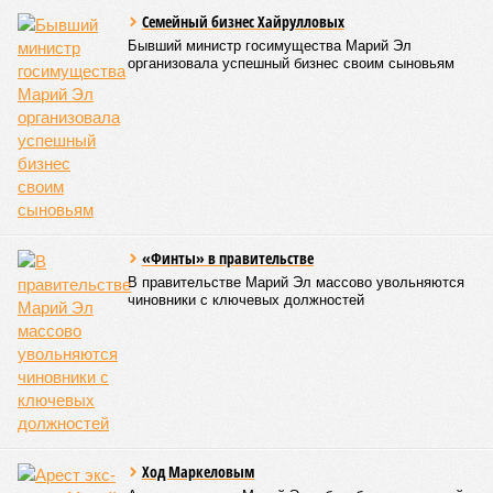
выделено обеспечение оздоровительных учреждений
качественными пищевыми продуктами, а детей –
полноценным и сбалансированным питанием. Все лагеря в
обязательном порядке должны располагать санитарно-
эпидемиологическим заключением (СЭЗ), которое
подтверждает соответствие учреждения требованиям
действующего санитарного законодательства. Отсутствие
действующего СЭЗ является основанием для запрета на
функционирование оздоровительной организации. Кроме
того, участники заседания обратили внимание на
необходимость постоянного контроля за поставщиками
продуктов и организаторами питания, за своевременным
исполнением ранее выданных предписаний по устранению
нарушений, а также за соблюдением сроков прохождения
медицинских осмотров и гигиенического обучения
персоналом.
Александра Иванова
Опубликовано:
28.07.2026 16:10
Отредактировано:
28.07.2026 16:10
Республика