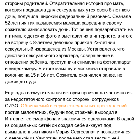
стороны родителей. Отвратительная история про мать,
которая продавала для сексуальных утех свою 8-летнюю
дочь, получила широкий федеральный резонанс. Сначала
52-летняя так называемая мамаша разрешила своему
сожителю изнасиловать дочь. Тот решил подзаработать на
интимных детских фото и выставил их в интернете, в итоге
на встречу с 8-летней девочкой приехал 23-летний
сексуальный извращенец из Москвы. Установлено, что
действия сексуального характера, совершенные в
отношении ребенка, преступники снимали на фотоаппарат
и видеокамеру. В итоге мамашу и москвича отправили в
колонию на 15 и 16 лет. Сожитель скончался ранее, не
дожив до суда.
Еще одна возмутительная история произошла частично из-
за недостаточного контроля со стороны сотрудников
СИЗО.
Обвиняемый в серии сексуальных преступлений
против малолетних, будучи под стражей, выходил в
Интернет со смартфона и знакомился с девочками. В одной
из социальных сетей он создал себе аккаунт под
вымышленным ником «Мария Сергеевна» и познакомился
с девочкой из Удмуртии, после чего стал вести с ней