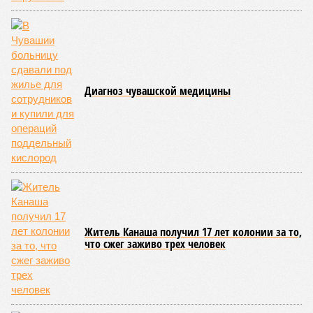
администраций этих объектов были вынесены
предписания, обязывающие устранить выявленные
недостатки.
Среди наиболее часто встречающихся нарушений
оказались следующие: ненадлежащее содержание
территории и несоблюдение санитарно-гигиенических норм
на ней; нарушения в процессе организации питания детей и
при обеспечении питьевого режима; а также
несвоевременное или неполное проведение медицинских
осмотров сотрудников лагерей.
Особый контроль был направлен на персонал,
работающий на пищеблоках. В ходе этих проверок у 20
человек были обнаружены возбудители инфекций –
указанные сотрудники были незамедлительно отстранены
от выполнения своих обязанностей и направлены на
лечение.
Представители ведомства отметили, что оперативное
принятие указанных мер позволило избежать