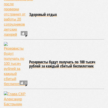
НОВОСТИ ПАРТНЕРОВ
Новости smi2.ru
ЕЩЕ ИЗ РАЗДЕЛА «ОБЩЕСТВО»
В техникумах и колледжах Йошкар-Олы
прокуратура зафиксировала массу нарушений