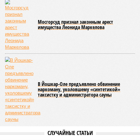
возникновения массовых инфекционных заболеваний
среди детей, находившихся в оздоровительных
учреждениях.
Помимо этого, специалистами проводился лабораторный
контроль качества воды и готовой продукции: из всех
отобранных проб воды в двух случаях (что составило
1,9%) были зафиксированы отклонения по
микробиологическим показателям; также одно готовое
блюдо не соответствовало установленным нормам по
показателю калорийности.
Все лагеря перед началом работы смен прошли
обязательную обработку территорий против клещей,
грызунов и насекомых. Питание в учреждениях
обеспечивают 21 оператор, причём в отношении каждого из
них организован постоянный лабораторный мониторинг.
В ходе заседания был также вынесен на обсуждение ряд
предложений, направленных на обеспечение санитарно-
эпидемиологического благополучия детей в летних лагерях
и на повышение действенности самой системы
оздоровления. В качестве основного приоритета было