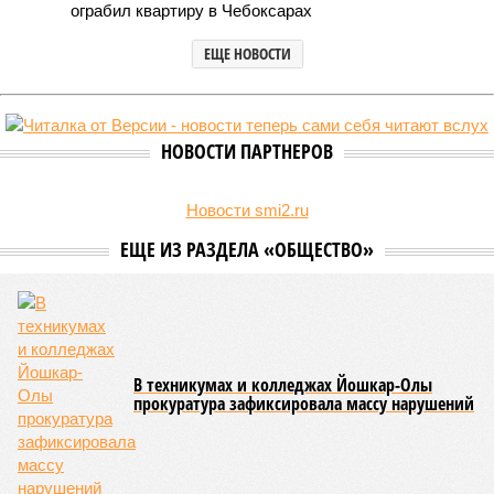
Руководитель Управления Роспотребнадзора по Чувашской
Республике Татьяна Гермонова принимала участие в заседании
Межведомственной комиссии, занимающейся вопросами
организации детского отдыха и оздоровления в регионе. В
рамках встречи участники рассматривали текущее состояние
летней оздоровительной кампании 2026 года и промежуточные
итоги её проведения.
Управлением Роспотребнадзора по Республике Татарстан
были обобщены
результаты контрольно-надзорных
мероприятий в детских оздоровительных лагерях. В
нынешнем сезоне функционирует 299 таких учреждений,
причём 14 из них относятся к загородному типу. Сотрудники
ведомства осуществили 105 выездных проверок и
профилактических визитов, что позволило охватить
проверочными действиями значительную долю лагерей. По
итогам проведённых мероприятий различные нарушения
были зафиксированы в 33 учреждениях. В адрес