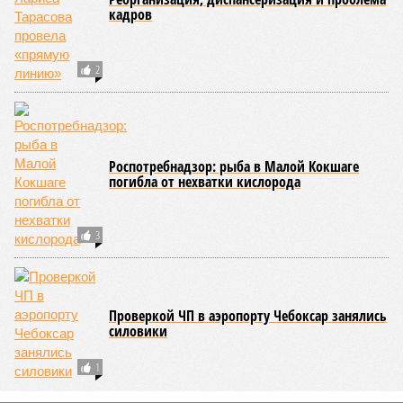
В Йошкар-Оле предъявлено обвинение
наркоману, уколовшему «синтетикой»
таксистку и администратора сауны
СЛУЧАЙНЫЕ СТАТЬИ
Семейный бизнес Хайрулловых
Бывший министр госимущества Марий Эл
организовала успешный бизнес своим сыновьям