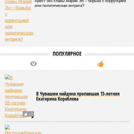
разместилась на 79
месте в России по
качеству дорог
КОММЕНТАРИИ
0
ПОСЛЕДНИЕ НОВОСТИ
07/08
В Чебоксарах в ближайшие годы не будут
достраивать спуск к заливу
07/08
Два предприятия выплатили долги по зарплате
после вмешательства прокуратуры
06/08
Суд аннулировал ошибочно оформленные кредиты
жителя Чебоксар
05/08
В Чебоксарах снесут 46 строений рядом с
проблемной «Кувшинкой»
04/08
Житель Екатеринбурга по указанию мошенников
ограбил квартиру в Чебоксарах
ЕЩЕ НОВОСТИ