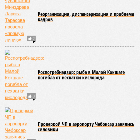
проводились в Чувашии, что говорит о расширении
географии интереса к этой борьбе за пределами региона.
Александра Иванова
Опубликовано:
22.07.2026 13:47
Отредактировано:
22.07.2026 13:47
Республика
разместилась на 79
месте в России по
качеству дорог
КОММЕНТАРИИ
0
ПОСЛЕДНИЕ НОВОСТИ
07/08
В Чебоксарах в ближайшие годы не будут
достраивать спуск к заливу
07/08
Два предприятия выплатили долги по зарплате
после вмешательства прокуратуры
06/08
Суд аннулировал ошибочно оформленные кредиты
жителя Чебоксар