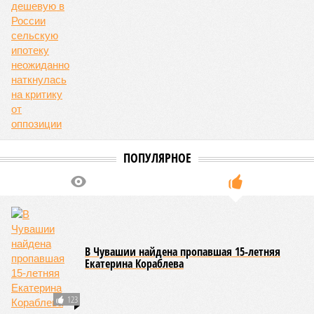
В регионе учреждены удостоверения мастеров спорта по
борьбе керешу
В регионе учреждены удостоверения мастеров спорта по борьбе керешу
(фото: wikimedia commons/Ilsurikat)
В Чувашской Республике последовательно реализуются меры,
направленные на повышение статуса и институциональное
развитие национальной борьбы на поясах керешу.
Региональные власти не ограничились
признанием
данной
дисциплины в качестве приоритетной, но также утвердили
официальную систему спортивных званий и
ведомственных знаков отличия, закрепив
соответствующие положения и образцы наградных
атрибутов на уровне правительства субъекта. Согласно
обнародованным материалам, введены удостоверения и
нагрудные знаки мастера спорта Чувашии международного