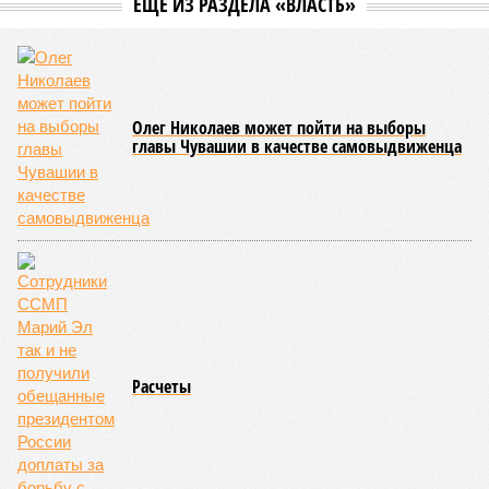
Управлением Роспотребнадзора по Республике Татарстан
были обобщены
результаты контрольно-надзорных
мероприятий в детских оздоровительных лагерях. В
нынешнем сезоне функционирует 299 таких учреждений,
причём 14 из них относятся к загородному типу. Сотрудники
ведомства осуществили 105 выездных проверок и
профилактических визитов, что позволило охватить
проверочными действиями значительную долю лагерей. По
итогам проведённых мероприятий различные нарушения
были зафиксированы в 33 учреждениях. В адрес
администраций этих объектов были вынесены
предписания, обязывающие устранить выявленные
недостатки.
Среди наиболее часто встречающихся нарушений
оказались следующие: ненадлежащее содержание
территории и несоблюдение санитарно-гигиенических норм
на ней; нарушения в процессе организации питания детей и
при обеспечении питьевого режима; а также
несвоевременное или неполное проведение медицинских
осмотров сотрудников лагерей.