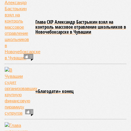
этом неразрывную связь с многовековыми народными
традициями.
В настоящее время керешу демонстрирует рост
популярности. В 2024 году в столице республики, городе
Чебоксары, на базе спортивной школы № 11 состоялось
торжественное открытие Республиканского центра
единоборств «Керешу». площадка имеет все необходимые
условия для полноценной подготовки спортсменов
высокого класса.
В том же году был проведён первый официальный
чемпионат по керешу, участие в котором приняли
сильнейшие борцы со всех районов Чувашии; турнир
наглядно продемонстрировал динамичный и зрелищный
характер этого вида спорта.
Керешу включён в перечень приоритетных спортивных
дисциплин на территории Чувашской Республики. Кроме
того, данное единоборство уже имеет опыт выхода на
международную арену: оно входило в программу I и II
Всемирных игр национальных видов единоборств, которые