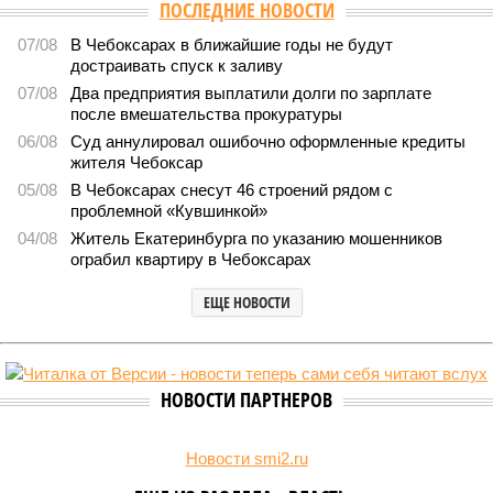
Версия
//
Власть
//
Роспотребнадзор после проверки отстранил от
работы 20 сотрудников детских лагерей
1953
Здоровый отдых
Роспотребнадзор после проверки отстранил от работы 20
сотрудников детских лагерей
Роспотребнадзор после проверки отстранил от работы 20 сотрудников
детских лагерей (фото: pixnio.com)
Руководитель Управления Роспотребнадзора по Чувашской
Республике Татьяна Гермонова принимала участие в заседании
Межведомственной комиссии, занимающейся вопросами
организации детского отдыха и оздоровления в регионе. В
рамках встречи участники рассматривали текущее состояние
летней оздоровительной кампании 2026 года и промежуточные
итоги её проведения.