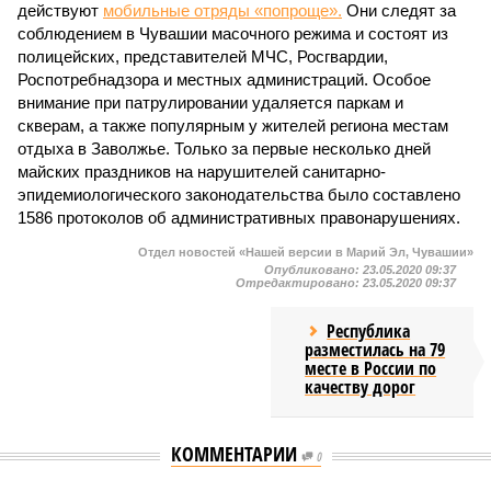
действуют
мобильные отряды «попроще».
Они следят за
соблюдением в Чувашии масочного режима и состоят из
полицейских, представителей МЧС, Росгвардии,
Роспотребнадзора и местных администраций. Особое
внимание при патрулировании удаляется паркам и
скверам, а также популярным у жителей региона местам
отдыха в Заволжье. Только за первые несколько дней
майских праздников на нарушителей санитарно-
эпидемиологического законодательства было составлено
1586 протоколов об административных правонарушениях.
Отдел новостей «Нашей версии в Марий Эл, Чувашии»
Опубликовано:
23.05.2020 09:37
Отредактировано:
23.05.2020 09:37
Республика
разместилась на 79
месте в России по
качеству дорог
КОММЕНТАРИИ
0