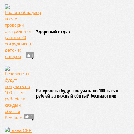
класса по керешу, а также мастера спорта Чувашии.
Параллельно с этим разработана полная разрядная сетка
по керешу, охватывающая все ступени от третьего
юношеского разряда до уровня кандидата в мастера
спорта. Такая структура призвана обеспечить системность
в подготовке юных атлетов и создать чёткие ориентиры
для последовательного повышения их квалификации.
Керешу представляет собой традиционное единоборство,
уходящее корнями в культуру чувашского народа. Схватка
проходит следующим образом: соперники располагаются
лицом друг к другу, при этом через пояс каждого из них
перекинуто специальное матерчатое полотенце;
удерживаясь за этот элемент экипировки, борцы вступают
в противоборство, основная задача которого заключается в
том, чтобы опрокинуть противника.
Современная версия чувашской национальной борьбы
была создана в 1990-х годах. С того периода дисциплина
переживает этап активного возрождения, сохраняя при