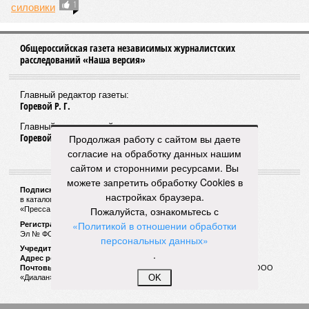
05/08
В Чебоксарах снесут 46 строений рядом с
проблемной «Кувшинкой»
04/08
Житель Екатеринбурга по указанию мошенников
ограбил квартиру в Чебоксарах
ЕЩЕ НОВОСТИ
НОВОСТИ ПАРТНЕРОВ
Продолжая работу с сайтом вы даете
согласие на обработку данных нашим
сайтом и сторонними ресурсами. Вы
Новости smi2.ru
можете запретить обработку Cookies в
ЕЩЕ ИЗ РАЗДЕЛА «ВЛАСТЬ»
настройках браузера.
Пожалуйста, ознакомьтесь с
«Политикой в отношении обработки
персональных данных»
.
Олег Николаев может пойти на выборы
OK
главы Чувашии в качестве самовыдвиженца