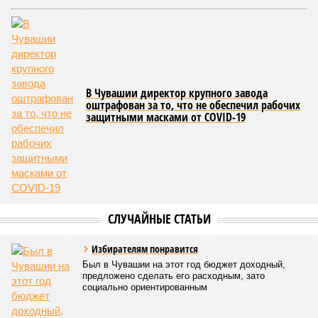
Все лагеря перед началом работы смен прошли
обязательную обработку территорий против клещей,
грызунов и насекомых. Питание в учреждениях
обеспечивают 21 оператор, причём в отношении каждого из
них организован постоянный лабораторный мониторинг.
В ходе заседания был также вынесен на обсуждение ряд
предложений, направленных на обеспечение санитарно-
эпидемиологического благополучия детей в летних лагерях
и на повышение действенности самой системы
оздоровления. В качестве основного приоритета было
выделено обеспечение оздоровительных учреждений
качественными пищевыми продуктами, а детей –
полноценным и сбалансированным питанием. Все лагеря в
обязательном порядке должны располагать санитарно-
эпидемиологическим заключением (СЭЗ), которое
подтверждает соответствие учреждения требованиям
действующего санитарного законодательства. Отсутствие
действующего СЭЗ является основанием для запрета на
функционирование оздоровительной организации. Кроме
того, участники заседания обратили внимание на