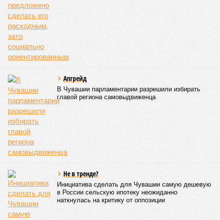
необходимость постоянного контроля за поставщиками
продуктов и организаторами питания, за своевременным
исполнением ранее выданных предписаний по устранению
нарушений, а также за соблюдением сроков прохождения
медицинских осмотров и гигиенического обучения
персоналом.
Александра Иванова
Опубликовано:
28.07.2026 16:10
Отредактировано:
28.07.2026 16:10
Республика
разместилась на 79
месте в России по
качеству дорог
КОММЕНТАРИИ
0
Версия
//
Общество
//
В регионе учреждены удостоверения мастеров
спорта по борьбе керешу
2354
Заткнуть за пояс