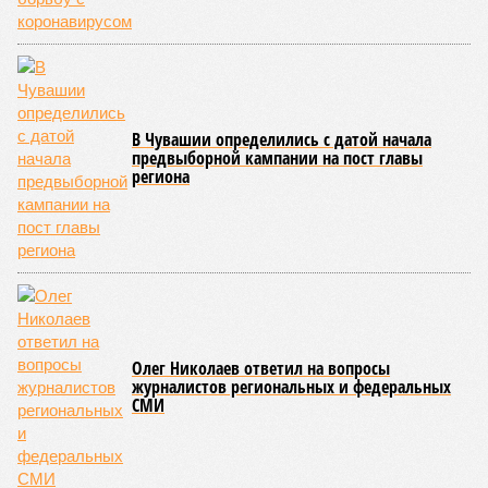
Особый контроль был направлен на персонал,
работающий на пищеблоках. В ходе этих проверок у 20
человек были обнаружены возбудители инфекций –
указанные сотрудники были незамедлительно отстранены
от выполнения своих обязанностей и направлены на
лечение.
Представители ведомства отметили, что оперативное
принятие указанных мер позволило избежать
возникновения массовых инфекционных заболеваний
среди детей, находившихся в оздоровительных
учреждениях.
Помимо этого, специалистами проводился лабораторный
контроль качества воды и готовой продукции: из всех
отобранных проб воды в двух случаях (что составило
1,9%) были зафиксированы отклонения по
микробиологическим показателям; также одно готовое
блюдо не соответствовало установленным нормам по
показателю калорийности.