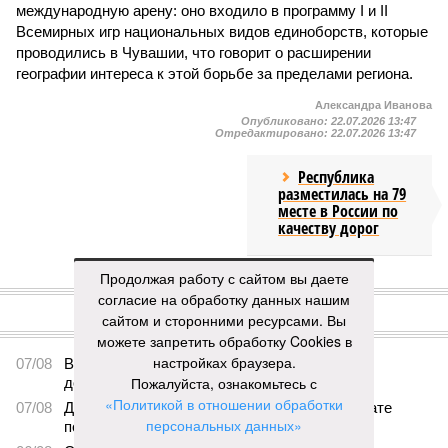
международную арену: оно входило в программу I и II
Всемирных игр национальных видов единоборств, которые
проводились в Чувашии, что говорит о расширении
географии интереса к этой борьбе за пределами региона.
Александра Иванова
Опубликовано:
22.07.2026 13:47
Отредактировано:
22.07.2026 13:47
Республика
разместилась на 79
месте в России по
качеству дорог
Продолжая работу с сайтом вы даете
КОММЕНТАРИИ
0
согласие на обработку данных нашим
сайтом и сторонними ресурсами. Вы
ПОСЛЕДНИЕ НОВОСТИ
можете запретить обработку Cookies в
настройках браузера.
07/08
В Чебоксарах в ближайшие годы не будут
Пожалуйста, ознакомьтесь с
достраивать спуск к заливу
«Политикой в отношении обработки
07/08
Два предприятия выплатили долги по зарплате
персональных данных»
после вмешательства прокуратуры
.