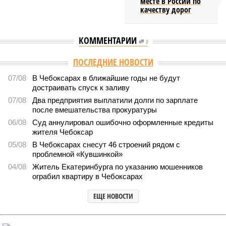
месте в России по
качеству дорог
КОММЕНТАРИИ
0
Версия
//
Общество
//
В регионе учреждены удостоверения мастеров
спорта по борьбе керешу
2198
Заткнуть за пояс
В регионе учреждены удостоверения мастеров спорта по
борьбе керешу
В регионе учреждены удостоверения мастеров спорта по борьбе керешу
(фото: wikimedia commons/Ilsurikat)
В Чувашской Республике последовательно реализуются меры,
направленные на повышение статуса и институциональное