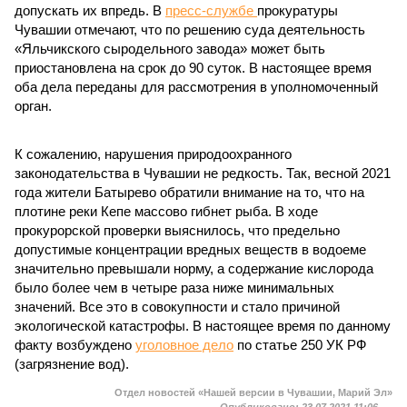
допускать их впредь. В
пресс-службе
прокуратуры
Чувашии отмечают, что по решению суда деятельность
«Яльчикского сыродельного завода» может быть
приостановлена на срок до 90 суток. В настоящее время
оба дела переданы для рассмотрения в уполномоченный
орган.
К сожалению, нарушения природоохранного
законодательства в Чувашии не редкость. Так, весной 2021
года жители Батырево обратили внимание на то, что на
плотине реки Кепе массово гибнет рыба. В ходе
прокурорской проверки выяснилось, что предельно
допустимые концентрации вредных веществ в водоеме
значительно превышали норму, а содержание кислорода
было более чем в четыре раза ниже минимальных
значений. Все это в совокупности и стало причиной
экологической катастрофы. В настоящее время по данному
факту возбуждено
уголовное дело
по статье 250 УК РФ
(загрязнение вод).
Отдел новостей «Нашей версии в Чувашии, Марий Эл»