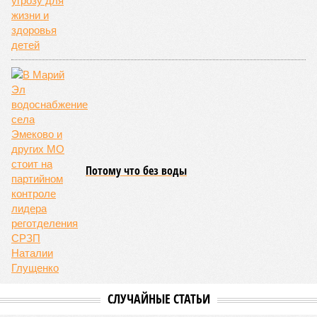
чемпионат по керешу, участие в котором приняли
сильнейшие борцы со всех районов Чувашии; турнир
наглядно продемонстрировал динамичный и зрелищный
характер этого вида спорта.
Керешу включён в перечень приоритетных спортивных
дисциплин на территории Чувашской Республики. Кроме
того, данное единоборство уже имеет опыт выхода на
международную арену: оно входило в программу I и II
Всемирных игр национальных видов единоборств, которые
проводились в Чувашии, что говорит о расширении
географии интереса к этой борьбе за пределами региона.
Александра Иванова
Опубликовано:
22.07.2026 13:47
Отредактировано:
22.07.2026 13:47
Республика
разместилась на 79
месте в России по
качеству дорог
КОММЕНТАРИИ