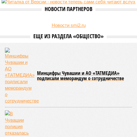
развитие национальной борьбы на поясах керешу.
Региональные власти не ограничились
признанием
данной
дисциплины в качестве приоритетной, но также утвердили
официальную систему спортивных званий и
ведомственных знаков отличия, закрепив
соответствующие положения и образцы наградных
атрибутов на уровне правительства субъекта. Согласно
обнародованным материалам, введены удостоверения и
нагрудные знаки мастера спорта Чувашии международного
класса по керешу, а также мастера спорта Чувашии.
Параллельно с этим разработана полная разрядная сетка
по керешу, охватывающая все ступени от третьего
юношеского разряда до уровня кандидата в мастера
спорта. Такая структура призвана обеспечить системность
в подготовке юных атлетов и создать чёткие ориентиры
для последовательного повышения их квалификации.
Керешу представляет собой традиционное единоборство,
уходящее корнями в культуру чувашского народа. Схватка
проходит следующим образом: соперники располагаются