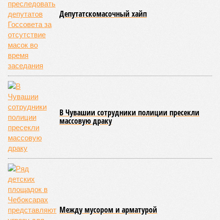
лицом друг к другу, при этом через пояс каждого из них
перекинуто специальное матерчатое полотенце;
удерживаясь за этот элемент экипировки, борцы вступают
в противоборство, основная задача которого заключается в
том, чтобы опрокинуть противника.
Современная версия чувашской национальной борьбы
была создана в 1990-х годах. С того периода дисциплина
переживает этап активного возрождения, сохраняя при
этом неразрывную связь с многовековыми народными
традициями.
В настоящее время керешу демонстрирует рост
популярности. В 2024 году в столице республики, городе
Чебоксары, на базе спортивной школы № 11 состоялось
торжественное открытие Республиканского центра
единоборств «Керешу». площадка имеет все необходимые
условия для полноценной подготовки спортсменов
высокого класса.
В том же году был проведён первый официальный