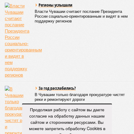
0
ПОСЛЕДНИЕ НОВОСТИ
07/08
В Чебоксарах в ближайшие годы не будут
достраивать спуск к заливу
07/08
Два предприятия выплатили долги по зарплате
после вмешательства прокуратуры
06/08
Суд аннулировал ошибочно оформленные кредиты
жителя Чебоксар
05/08
В Чебоксарах снесут 46 строений рядом с
проблемной «Кувшинкой»
04/08
Житель Екатеринбурга по указанию мошенников
ограбил квартиру в Чебоксарах
ЕЩЕ НОВОСТИ
Продолжая работу с сайтом вы даете
согласие на обработку данных нашим
НОВОСТИ ПАРТНЕРОВ
сайтом и сторонними ресурсами. Вы
можете запретить обработку Cookies в