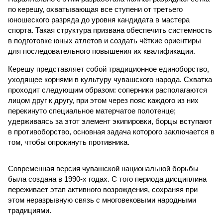
в противоборство, основная задача которого заключается в
том, чтобы опрокинуть противника.
Современная версия чувашской национальной борьбы
была создана в 1990-х годах. С того периода дисциплина
переживает этап активного возрождения, сохраняя при
этом неразрывную связь с многовековыми народными
традициями.
В настоящее время керешу демонстрирует рост
популярности. В 2024 году в столице республики, городе
Чебоксары, на базе спортивной школы № 11 состоялось
торжественное открытие Республиканского центра
единоборств «Керешу». площадка имеет все необходимые
условия для полноценной подготовки спортсменов
высокого класса.
В том же году был проведён первый официальный
чемпионат по керешу, участие в котором приняли
сильнейшие борцы со всех районов Чувашии; турнир
наглядно продемонстрировал динамичный и зрелищный
характер этого вида спорта.