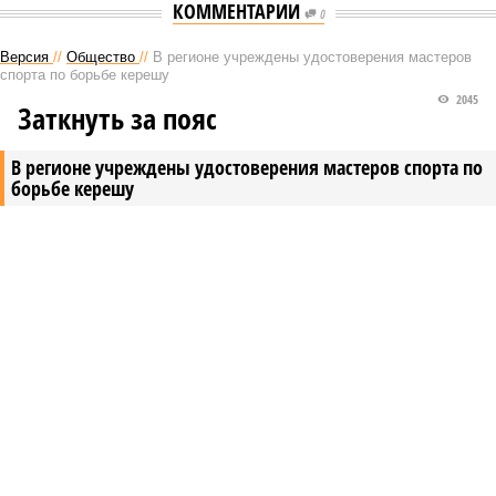
КОММЕНТАРИИ
0
Версия
//
Общество
//
В регионе учреждены удостоверения мастеров
спорта по борьбе керешу
2045
Заткнуть за пояс
В регионе учреждены удостоверения мастеров спорта по
борьбе керешу
В регионе учреждены удостоверения мастеров спорта по борьбе керешу
(фото: wikimedia commons/Ilsurikat)
В Чувашской Республике последовательно реализуются меры,
направленные на повышение статуса и институциональное
развитие национальной борьбы на поясах керешу.
Региональные власти не ограничились
признанием
данной