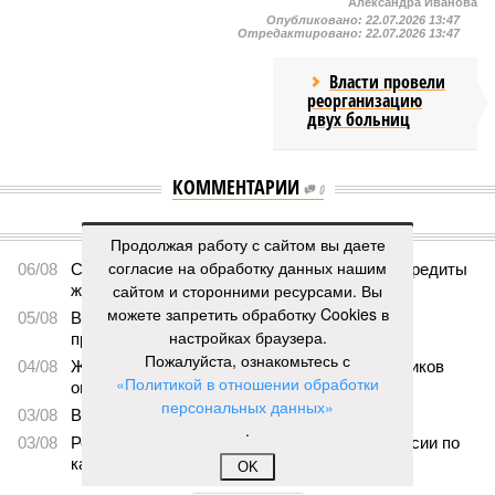
жителя Чебоксар
05/08
В Чебоксарах снесут 46 строений рядом с
проблемной «Кувшинкой»
04/08
Житель Екатеринбурга по указанию мошенников
ограбил квартиру в Чебоксарах
03/08
В регионе сформируют запас топлива
03/08
Республика разместилась на 79 месте в России по
качеству дорог
ЕЩЕ НОВОСТИ
Продолжая работу с сайтом вы даете
согласие на обработку данных нашим
сайтом и сторонними ресурсами. Вы
можете запретить обработку Cookies в
НОВОСТИ ПАРТНЕРОВ
настройках браузера.
Пожалуйста, ознакомьтесь с
Новости smi2.ru
«Политикой в отношении обработки
персональных данных»
ЕЩЕ ИЗ РАЗДЕЛА «ОБЩЕСТВО»
.
OK