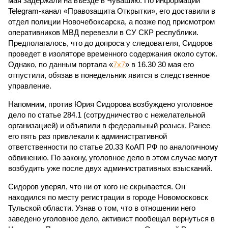
мая задержали на въезде в Чувашию. По информации
Telegram-канал «Правозащита Открытки», его доставили в
отдел полиции Новочебоксарска, а позже под присмотром
оперативников МВД перевезли в СУ СКР республики.
Предполагалось, что до допроса у следователя, Сидоров
проведет в изоляторе временного содержания около суток.
Однако, по данным портала «
7х7
» в 16.30 30 мая его
отпустили, обязав в понедельник явится в следственное
управление.
Напомним, против Юрия Сидорова возбуждено уголовное
дело по статье 284.1 (сотрудничество с нежелательной
организацией) и объявили в федеральный розыск. Ранее
его пять раз привлекали к административной
ответственности по статье 20.33 КоАП РФ по аналогичному
обвинению. По закону, уголовное дело в этом случае могут
возбудить уже после двух административных взысканий.
Сидоров уверял, что ни от кого не скрывается. Он
находился по месту регистрации в городе Новомосковск
Тульской области. Узнав о том, что в отношении него
заведено уголовное дело, активист пообещал вернуться в