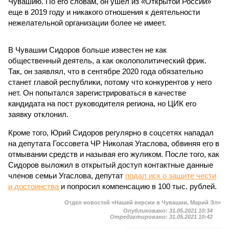
Чувашию. По его словам, он ушел из «Открытой России»
еще в 2019 году и никакого отношения к деятельности
нежелательной организации более не имеет.
В Чувашии Сидоров больше известен не как
общественный деятель, а как околополитический фрик.
Так, он заявлял, что в сентябре 2020 года обязательно
станет главой республики, потому что конкурентов у него
нет. Он попытался зарегистрироваться в качестве
кандидата на пост руководителя региона, но ЦИК его
заявку отклонил.
Кроме того, Юрий Сидоров регулярно в соцсетях нападал
на депутата Госсовета ЧР Николая Угаслова, обвиняя его в
отмывании средств и называя его жуликом. После того, как
Сидоров выложил в открытый доступ контактные данные
членов семьи Угаслова, депутат
подал иск о защите чести
и достоинства
и попросил компенсацию в 100 тыс. рублей.
Отдел новостей «Нашей версии в Чувашии, Марий Эл»
Опубликовано:
31.05.2021 10:34
Отредактировано:
31.05.2021 10:42