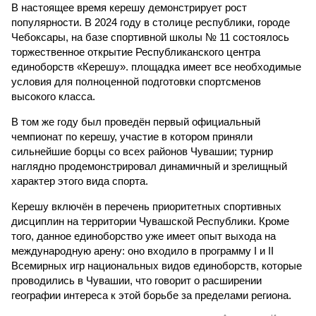
Керешу включён в перечень приоритетных спортивных
дисциплин на территории Чувашской Республики. Кроме
того, данное единоборство уже имеет опыт выхода на
международную арену: оно входило в программу I и II
Всемирных игр национальных видов единоборств, которые
проводились в Чувашии, что говорит о расширении
географии интереса к этой борьбе за пределами региона.
Александра Иванова
Опубликовано:
22.07.2026 13:47
Отредактировано:
22.07.2026 13:47
Власти провели
реорганизацию
двух больниц
КОММЕНТАРИИ
0
ПОСЛЕДНИЕ НОВОСТИ
06/08
Суд аннулировал ошибочно оформленные кредиты