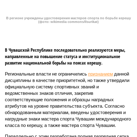
дисциплины в качестве приоритетной, но также утвердили
официальную систему спортивных званий и
ведомственных знаков отличия, закрепив
соответствующие положения и образцы наградных
атрибутов на уровне правительства субъекта. Согласно
обнародованным материалам, введены удостоверения и
нагрудные знаки мастера спорта Чувашии международного
класса по керешу, а также мастера спорта Чувашии.
Параллельно с этим разработана полная разрядная сетка
по керешу, охватывающая все ступени от третьего
юношеского разряда до уровня кандидата в мастера
спорта. Такая структура призвана обеспечить системность
в подготовке юных атлетов и создать чёткие ориентиры
для последовательного повышения их квалификации.
Керешу представляет собой традиционное единоборство,
уходящее корнями в культуру чувашского народа. Схватка
проходит следующим образом: соперники располагаются
лицом друг к другу, при этом через пояс каждого из них
перекинуто специальное матерчатое полотенце;
удерживаясь за этот элемент экипировки, борцы вступают