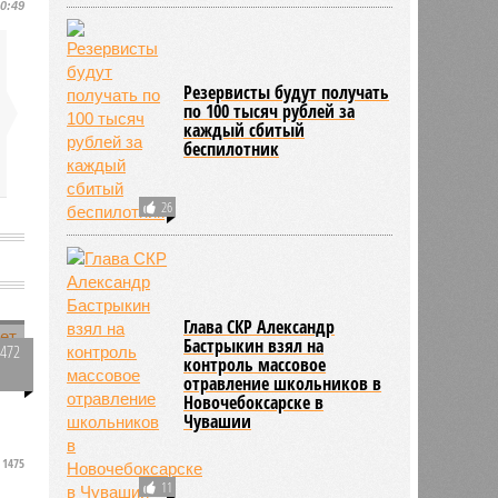
10:49
Резервисты будут получать
по 100 тысяч рублей за
каждый сбитый
беспилотник
26
Глава СКР Александр
Бастрыкин взял на
5472
контроль массовое
0
отравление школьников в
Новочебоксарске в
Чувашии
1475
11