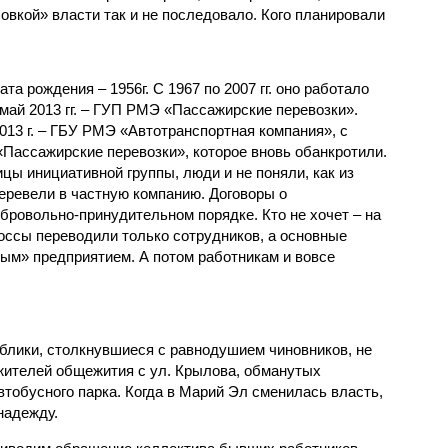
вкой» власти так и не последовало. Кого планировали
та рождения – 1956г. С 1967 по 2007 гг. оно работало
 май 2013 гг. – ГУП РМЭ «Пассажирские перевозки».
013 г. – ГБУ РМЭ «Автотранспортная компания», с
«Пассажирские перевозки», которое вновь обанкротили.
ы инициативной группы, люди и не поняли, как из
перевели в частную компанию. Договоры о
бровольно-принудительном порядке. Кто не хочет – на
оссы переводили только сотрудников, а основные
рым» предприятием. А потом работникам и вовсе
ублики, столкнувшиеся с равнодушием чиновников, не
жителей общежития с ул. Крылова, обманутых
втобусного парка. Когда в Марий Эл сменилась власть,
надежду.