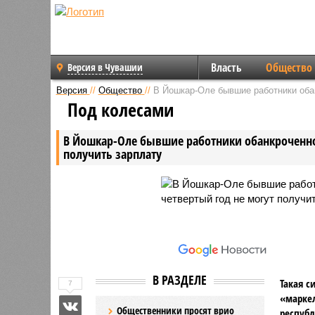
Власть
Общество
Версия в Чувашии
Версия
//
Общество
//
В Йошкар-Оле бывшие работники обан
Под колесами
В Йошкар-Оле бывшие работники обанкроченног
получить зарплату
В РАЗДЕЛЕ
Такая с
7
«маркел
Общественники просят врио
республ