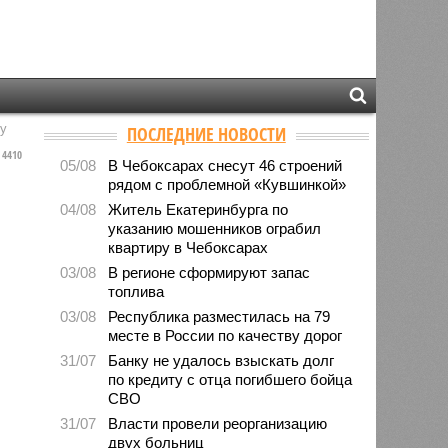
у
ПОСЛЕДНИЕ НОВОСТИ
4410
05/08
В Чебоксарах снесут 46 строений
рядом с проблемной «Кувшинкой»
04/08
Житель Екатеринбурга по
указанию мошенников ограбил
квартиру в Чебоксарах
03/08
В регионе сформируют запас
топлива
03/08
Республика разместилась на 79
месте в России по качеству дорог
31/07
Банку не удалось взыскать долг
по кредиту с отца погибшего бойца
СВО
31/07
Власти провели реорганизацию
двух больниц