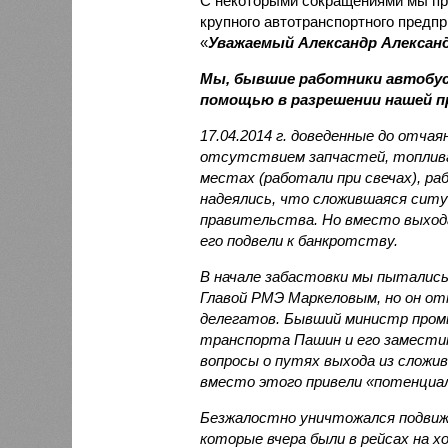
С некоторыми сокращениями мы пр
крупного автотранспортного предп
«
Уважаемый Александр Алексан
Мы, бывшие работники автобусн
помощью в разрешении нашей п
17.04.2014 г. доведенные до отча
отсутствием запчастей, топлива,
местах (работали при свечах), р
надеялись, что сложившаяся сит
правительства. Но вместо выхода
его подвели к банкротству.
В начале забастовки мы пыталис
Главой РМЭ Маркеловым, но он от
делегатов. Бывший министр про
транспорта Пашин и его замести
вопросы о путях выхода из сложи
вместо этого привели «потенциал
Безжалостно уничтожался подвиж
которые вчера были в рейсах на хо