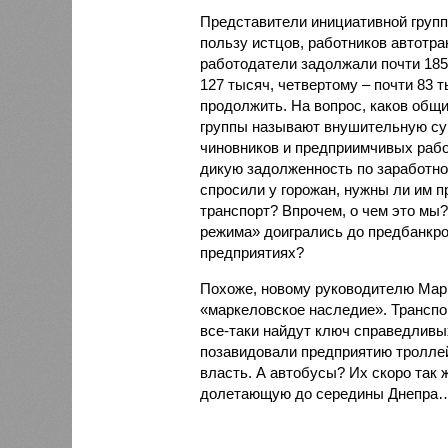
Представители инициативной групп
пользу истцов, работников автотр
работодатели задолжали почти 185 
127 тысяч, четвертому – почти 83
продолжить. На вопрос, каков общ
группы называют внушительную сум
чиновников и предприимчивых рабо
дикую задолженность по заработно
спросили у горожан, нужны ли им 
транспорт? Впрочем, о чем это мы
режима» доигрались до предбанкрот
предприятиях?
Похоже, новому руководителю Мари
«маркеловское наследие». Транспо
все-таки найдут ключ справедливы
позавидовали предприятию троллей
власть. А автобусы? Их скоро так 
долетающую до середины Днепра