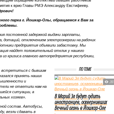
иводим обращение коллектива бывших работников
риятия к врио Главы РМЭ Александру Евстифееву.
дрович!
ого парка г. Йошкар-Олы, обращаемся к Вам за
роблемы.
яния постоянной задержкой выдачи зарплаты,
 дотаций, отключением электроэнергии на рабочих
аботники предприятия объявили забастовку. Мы
уация найдет положительный отклик у нашего
 из кризиса главного автопредприятия республики,
ПО ТЕМЕ
ь встретиться с бывшим
казался принять наших
мышленности и
280
тели не ответили нам на
вшейся ситуации, а
В Марий Эл будут судить
ьных хозяев».
иностранцев, осквернивших
Вечный огонь в Йошкар-Оле
ной состав. Автобусы,
ду, везли сдавать в