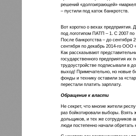
решений «долгоиграющей» «маркело
– пустили под каток банкротств.
Вот коротко о вехах предприятия. Да
под логотипом ПАТП – 1. С 2007 по
После банкротства – до сентября 2
сентября по декабрь 2014-го ООО 
Как рассказывают представительниц
государственного предприятия их 
трудоустройстве подписывали в до
выход! Примечательно, но новые б
фонды и технику оставили за «ста
перестали платить зарплату.
Обращение к власти
Не секрет, что многие жители респ
раз бойкотировали выборы. Взять 
дольщиков, и тех же сотрудников а
люди постепенно начали обретать 