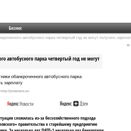
Бизнес
кроченного автобусного парка четвертый год не могут получить зарплат
о автобусного парка четвертый год не могут
http://yolatrans.ru/
итуация сложилась из-за бесхозяйственного подхода
овского» правительства к старейшему предприятию
ики. За несколько лет ПАТП-1 несколько раз банкротили,