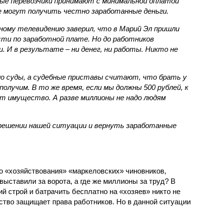
ые перевозчики принимают с минимальной оплатой
е могут получить честно заработанные деньги.
ному телевидению заверил, что в Марий Эл пришли
ти по заработной плате. Но до работников
и. И в результате – ни денег, ни работы. Никто не
о суды, а судебные приставы считают, что брать у
получим. В то же время, если мы должны 500 рублей, к
т имущество. А разве миллионы не надо людям
зрешении нашей ситуации и вернуть заработанные
го «хозяйствования» «маркеловских» чиновников,
ыставили за ворота, а где же миллионы за труд? В
й строй и батрачить бесплатно на «хозяев» никто не
ство защищает права работников. Но в данной ситуации