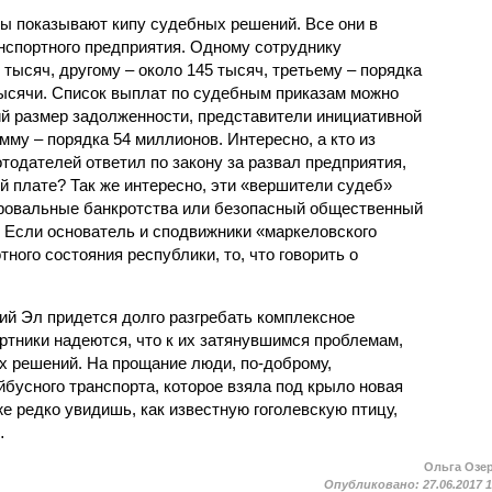
ы показывают кипу судебных решений. Все они в
анспортного предприятия. Одному сотруднику
тысяч, другому – около 145 тысяч, третьему – порядка
 тысячи. Список выплат по судебным приказам можно
ий размер задолженности, представители инициативной
му – порядка 54 миллионов. Интересно, а кто из
тодателей ответил по закону за развал предприятия,
й плате? Так же интересно, эти «вершители судеб»
провальные банкротства или безопасный общественный
? Если основатель и сподвижники «маркеловского
ного состояния республики, то, что говорить о
й Эл придется долго разгребать комплексное
ртники надеются, что к их затянувшимся проблемам,
х решений. На прощание люди, по-доброму,
бусного транспорта, которое взяла под крыло новая
же редко увидишь, как известную гоголевскую птицу,
…
Ольга Озе
Опубликовано:
27.06.2017 