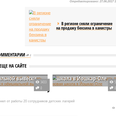
Отредактировано:
27.06.2017 
В регионе сняли ограничение
на продажу бензина в канистры
ОММЕНТАРИИ
0
истории ГУЛАГ в
Первая за последние
ЕЩЕ НА САЙТЕ
-Оле лишился
тридцать лет новая
льной вывески
школа в Йошкар-Оле
3433
ы музея истории ГУЛАГ
На сайте госзакупок появилось
0
-Оле вывезли на
объявление о торгах на
 склад, а со здания,
строительство первой за
нил от работы 20 сотрудников детских лагерей
азмещался, сняли
несколько последних
 и вывески.
десятилетий средней школы в
рация столицы Марий
Йошкар-Оле. Для города ее