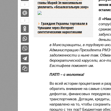
главы Марий Эл максимально
меняя в
0
увеличить «безалкогольную зону»
осталис
В
«Наш
2
Граждане Украины торговали в
сотруд
Чувашии через Интернет
сражаю
синтетическими наркотиками
забукс
деньги
в Минсоцзащиты, в трудовую инсп
Администрацию Президента РМЭ и 
задолженности и ныне там. Обма
бюрократической карусели, все-та
Евстифеев поможет им.
ПАТП – с молотка!
Во всей истории процветания и ра
обратить внимание на самые сложны
дефолтах, финансовых передрягах,
транспортников. Дотации, кредиты,
направлено на то, чтобы сохранит
прошло с тех пор? Бюджетная обес