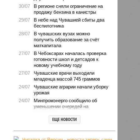
30/07
В регионе сняли ограничение на
продажу бензина в канистры
29/07
В небе над Чувашией сбиты два
беспилотника
28/07
В чувашских вузах можно
получить образование за счёт
маткапитала
27/07
В Чебоксарах началась проверка
готовности школ и детсадов к
новому учебному году
27/07
Чувашские врачи выходили
младенца массой 745 граммов
24/07
Чувашские аграрии начали уборку
урожая
24/07
Минпромэнерго сообщило об
уменьшении очередей на
заправках
ЕЩЕ НОВОСТИ
23/07
В Чувашии за 6 месяцев изъято
свыше 500 единиц оружия
22/07
Резервисты будут получать по 100
тысяч рублей за каждый сбитый