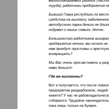
малооплачиваемых рабочих (частн
труда), работники предприятия н
Бывший Глава республики по мест
средства на выплату задолженнос
автобусного парка деньги не дошл
подумал о наших семьях, детях.
Большинство работников выиграл
предприятия нечего, мы ничего не 
нам приедут приставы и арестую
возвращать?
Мы Вас очень просим помочь в ра
нами деньги!»
Где же миллионы?
Вот и получается, что после ловко
предприятие раздербанили, людей в
кювете? У нас не рабовладельчески
собирался. Трудовое законодатель
пока лишь только на бумаге.