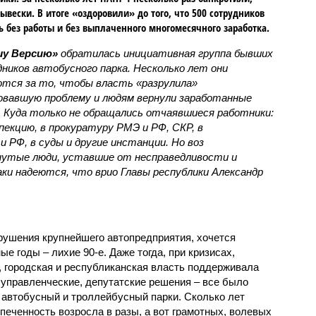
ывески. В итоге «оздоровили» до того, что 500 сотрудников
ь без работы и без выплаченного многомесячного заработка.
у Версию»
обратилась инициативная группа бывших
ников автобусного парка. Несколько лет они
тся за то, чтобы власть «разрулила»
овавшую проблему и людям вернули заработанные
. Куда только не обращались отчаявшиеся работники:
екцию, в прокуратуру РМЭ и РФ, СКР, в
РФ, в суды и другие инстанции. Но воз
нутые люди, уставшие от несправедливости и
ки надеются, что врио Главы республики Александр
зрушения крупнейшего автопредприятия, хочется
е годы – лихие 90-е. Даже тогда, при кризисах,
 городская и республиканская власть поддерживала
 управленческие, депутатские решения – все было
ь автобусный и троллейбусный парки. Сколько лет
печенность возросла в разы, а вот грамотных, волевых