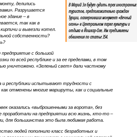
монту, делились
В Марий Эл будут судить трех иностранных
вами». Разрушается
туристов, предположительно граждан
е здание – в
Турции, осквернивших монумент «Вечный
вается, так как в
огонь» в Центральном парке культуры и
кирпичи и вывезли котел.
отдыха в Йошкар-Оле. Им предъявлены
альной собственности?
обвинения по статье 354.
ть?
 предприятие с большой
ки по всей республике и за ее пределами, в том
тью уничтожено. «Зеленый свет» дали частному
а и республики испытывают трудности с
как отменены многие маршруты, как и социальные
век оказались «выброшенными за ворота», без
 проработали на предприятии всю жизнь, кто-то –
и, для большинства это была любимая работа.
ество людей пополнило класс безработных и