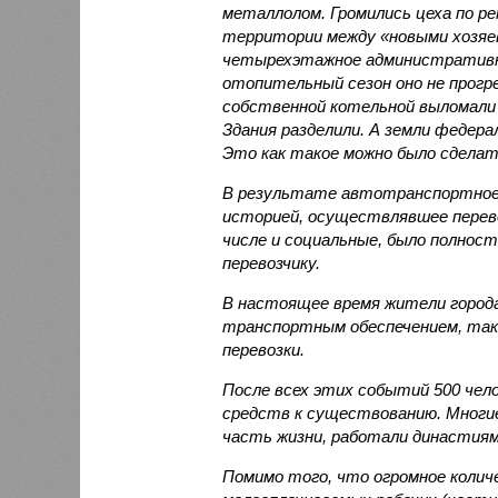
металлолом. Громились цеха по ре
территории между «новыми хозяе
четырехэтажное административно
отопительный сезон оно не прогре
собственной котельной выломали 
Здания разделили. А земли федер
Это как такое можно было сдела
В результате автотранспортное
историей, осуществлявшее перевоз
числе и социальные, было полнос
перевозчику.
В настоящее время жители город
транспортным обеспечением, так 
перевозки.
После всех этих событий 500 чело
средств к существованию. Многие
часть жизни, работали династиям
Помимо того, что огромное колич