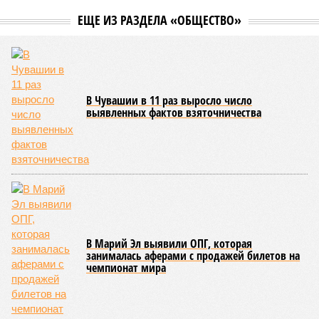
официальную систему спортивных званий и
ведомственных знаков отличия, закрепив
соответствующие положения и образцы наградных
атрибутов на уровне правительства субъекта. Согласно
обнародованным материалам, введены удостоверения и
нагрудные знаки мастера спорта Чувашии международного
класса по керешу, а также мастера спорта Чувашии.
Параллельно с этим разработана полная разрядная сетка
по керешу, охватывающая все ступени от третьего
юношеского разряда до уровня кандидата в мастера
спорта. Такая структура призвана обеспечить системность
в подготовке юных атлетов и создать чёткие ориентиры
для последовательного повышения их квалификации.
Керешу представляет собой традиционное единоборство,
уходящее корнями в культуру чувашского народа. Схватка
проходит следующим образом: соперники располагаются
лицом друг к другу, при этом через пояс каждого из них
перекинуто специальное матерчатое полотенце;
удерживаясь за этот элемент экипировки, борцы вступают
в противоборство, основная задача которого заключается в