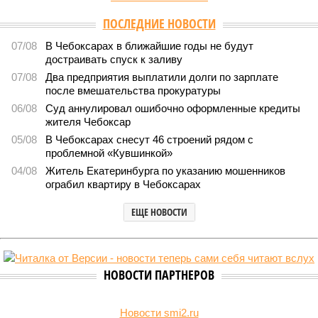
Версия
//
Общество
//
В регионе учреждены удостоверения мастеров
спорта по борьбе керешу
2184
Заткнуть за пояс
В регионе учреждены удостоверения мастеров спорта по
борьбе керешу
В регионе учреждены удостоверения мастеров спорта по борьбе керешу
(фото: wikimedia commons/Ilsurikat)
В Чувашской Республике последовательно реализуются меры,
направленные на повышение статуса и институциональное
развитие национальной борьбы на поясах керешу.
Региональные власти не ограничились
признанием
данной
дисциплины в качестве приоритетной, но также утвердили