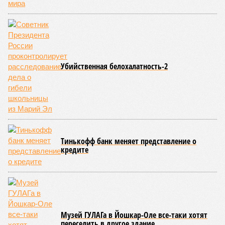
том, чтобы опрокинуть противника.
Современная версия чувашской национальной борьбы
была создана в 1990-х годах. С того периода дисциплина
переживает этап активного возрождения, сохраняя при
этом неразрывную связь с многовековыми народными
традициями.
В настоящее время керешу демонстрирует рост
популярности. В 2024 году в столице республики, городе
Чебоксары, на базе спортивной школы № 11 состоялось
торжественное открытие Республиканского центра
единоборств «Керешу». площадка имеет все необходимые
условия для полноценной подготовки спортсменов
высокого класса.
В том же году был проведён первый официальный
чемпионат по керешу, участие в котором приняли
сильнейшие борцы со всех районов Чувашии; турнир
наглядно продемонстрировал динамичный и зрелищный
характер этого вида спорта.