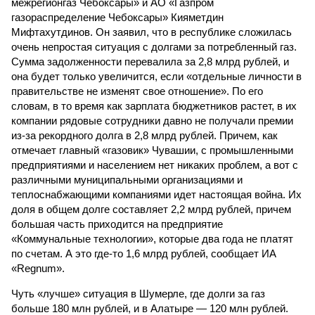
межрегионгаз Чебоксары» и АО «Газпром
газораспределение Чебоксары» Кияметдин
Мифтахутдинов. Он заявил, что в республике сложилась
очень непростая ситуация с долгами за потребленный газ.
Сумма задолженности перевалила за 2,8 млрд рублей, и
она будет только увеличится, если «отдельные личности в
правительстве не изменят свое отношение». По его
словам, в то время как зарплата бюджетников растет, в их
компании рядовые сотрудники давно не получали премии
из-за рекордного долга в 2,8 млрд рублей. Причем, как
отмечает главный «газовик» Чувашии, с промышленными
предприятиями и населением нет никаких проблем, а вот с
различными муниципальными организациями и
теплоснабжающими компаниями идет настоящая война. Их
доля в общем долге составляет 2,2 млрд рублей, причем
большая часть приходится на предприятие
«Коммунальные технологии», которые два года не платят
по счетам. А это где-то 1,6 млрд рублей, сообщает ИА
«Regnum».
Чуть «лучше» ситуация в Шумерле, где долги за газ
больше 180 млн рублей, и в Алатыре — 120 млн рублей.