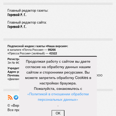
Главный редактор газеты:
Горевой Р. Г.
Главный редактор сайта:
Горевой Р. Г.
Подписной индекс газеты «Наша версия»:
в каталоге «Почта России» —
99266
«Пресса России» (зелёный) —
41522
Регистрационный номер Роскомнадзора
Продолжая работу с сайтом вы даете
Эл № ФС77-53847 от 26.04.2013.
согласие на обработку данных нашим
Учредитель ООО «Версия»
сайтом и сторонними ресурсами. Вы
Адрес редакции:
123100, Россия, Москва, улица 1905 года, 7с1
Почтовый адрес редакции:
123022, Россия, Москва, а/я 29. для ООО
можете запретить обработку Cookies в
«Диалан»
настройках браузера.
Пожалуйста, ознакомьтесь с
«Политикой в отношении обработки
персональных данных»
.
© «Версия»
18+
Все права защищены
OK