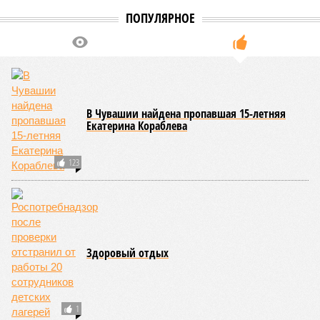
исполнением ранее выданных предписаний по устранению
нарушений, а также за соблюдением сроков прохождения
медицинских осмотров и гигиенического обучения
персоналом.
Александра Иванова
Опубликовано:
28.07.2026 16:10
Отредактировано:
28.07.2026 16:10
Республика
разместилась на 79
месте в России по
качеству дорог
КОММЕНТАРИИ
0
Версия
//
Общество
//
В регионе учреждены удостоверения мастеров
спорта по борьбе керешу
2370
Заткнуть за пояс
В регионе учреждены удостоверения мастеров спорта по