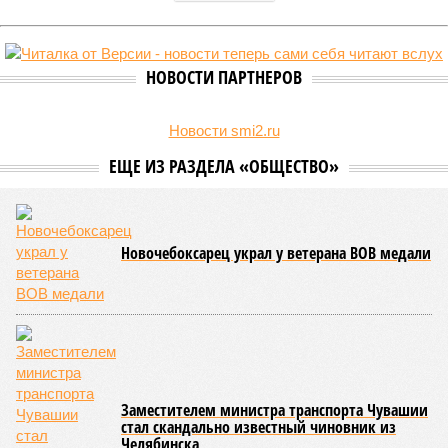
Роспотребнадзор после проверки отстранил от работы 20 сотрудников
детских лагерей (фото: pixnio.com)
Руководитель Управления Роспотребнадзора по Чувашской
Республике Татьяна Гермонова принимала участие в заседании
Межведомственной комиссии, занимающейся вопросами
организации детского отдыха и оздоровления в регионе. В
рамках встречи участники рассматривали текущее состояние
летней оздоровительной кампании 2026 года и промежуточные
итоги её проведения.
Управлением Роспотребнадзора по Республике Татарстан