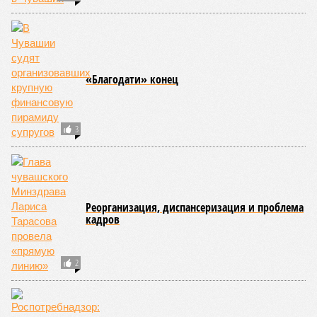
В Чувашской Республике последовательно реализуются меры,
направленные на повышение статуса и институциональное
развитие национальной борьбы на поясах керешу.
Региональные власти не ограничились
признанием
данной
дисциплины в качестве приоритетной, но также утвердили
официальную систему спортивных званий и
ведомственных знаков отличия, закрепив
соответствующие положения и образцы наградных
атрибутов на уровне правительства субъекта. Согласно
обнародованным материалам, введены удостоверения и
нагрудные знаки мастера спорта Чувашии международного
класса по керешу, а также мастера спорта Чувашии.
Параллельно с этим разработана полная разрядная сетка
по керешу, охватывающая все ступени от третьего
юношеского разряда до уровня кандидата в мастера
спорта. Такая структура призвана обеспечить системность
в подготовке юных атлетов и создать чёткие ориентиры
для последовательного повышения их квалификации.
Керешу представляет собой традиционное единоборство,
уходящее корнями в культуру чувашского народа. Схватка