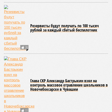
борьбе керешу
В регионе учреждены удостоверения мастеров спорта по борьбе керешу
(фото: wikimedia commons/Ilsurikat)