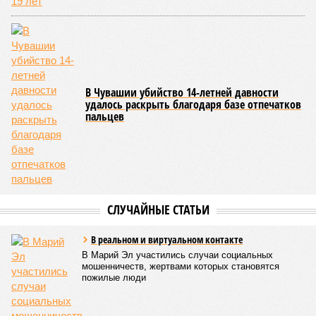
работающий на пищеблоках. В ходе этих проверок у 20
человек были обнаружены возбудители инфекций –
указанные сотрудники были незамедлительно отстранены
от выполнения своих обязанностей и направлены на
лечение.
Представители ведомства отметили, что оперативное
принятие указанных мер позволило избежать
возникновения массовых инфекционных заболеваний
среди детей, находившихся в оздоровительных
учреждениях.
Помимо этого, специалистами проводился лабораторный
контроль качества воды и готовой продукции: из всех
отобранных проб воды в двух случаях (что составило
1,9%) были зафиксированы отклонения по
микробиологическим показателям; также одно готовое
блюдо не соответствовало установленным нормам по
показателю калорийности.
Все лагеря перед началом работы смен прошли