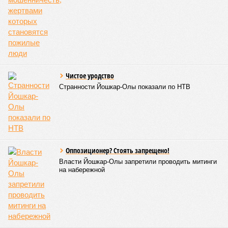
обязательную обработку территорий против клещей,
грызунов и насекомых. Питание в учреждениях
обеспечивают 21 оператор, причём в отношении каждого из
них организован постоянный лабораторный мониторинг.
В ходе заседания был также вынесен на обсуждение ряд
предложений, направленных на обеспечение санитарно-
эпидемиологического благополучия детей в летних лагерях
и на повышение действенности самой системы
оздоровления. В качестве основного приоритета было
выделено обеспечение оздоровительных учреждений
качественными пищевыми продуктами, а детей –
полноценным и сбалансированным питанием. Все лагеря в
обязательном порядке должны располагать санитарно-
эпидемиологическим заключением (СЭЗ), которое
подтверждает соответствие учреждения требованиям
действующего санитарного законодательства. Отсутствие
действующего СЭЗ является основанием для запрета на
функционирование оздоровительной организации. Кроме
того, участники заседания обратили внимание на
необходимость постоянного контроля за поставщиками
продуктов и организаторами питания, за своевременным