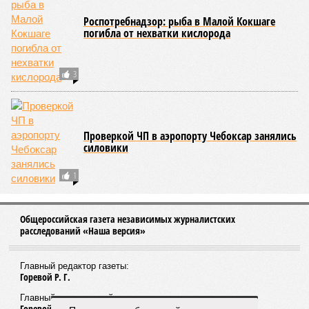
проходит следующим образом: соперники располагаются
лицом друг к другу, при этом через пояс каждого из них
перекинуто специальное матерчатое полотенце;
удерживаясь за этот элемент экипировки, борцы вступают
в противоборство, основная задача которого заключается в
том, чтобы опрокинуть противника.
Современная версия чувашской национальной борьбы
была создана в 1990-х годах. С того периода дисциплина
переживает этап активного возрождения, сохраняя при
этом неразрывную связь с многовековыми народными
традициями.
В настоящее время керешу демонстрирует рост
популярности. В 2024 году в столице республики, городе
Чебоксары, на базе спортивной школы № 11 состоялось
торжественное открытие Республиканского центра
единоборств «Керешу». площадка имеет все необходимые
условия для полноценной подготовки спортсменов
высокого класса.