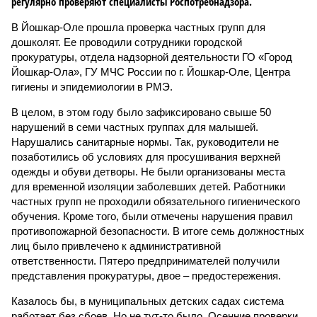
регулярно проверяют специалисты Роспотребнадзора.
В Йошкар-Оле прошла проверка частных групп для
дошколят. Ее проводили сотрудники городской
прокуратуры, отдела надзорной деятельности ГО «Город
Йошкар-Ола», ГУ МЧС России по г. Йошкар-Оле, Центра
гигиены и эпидемиологии в РМЭ.
В целом, в этом году было зафиксировано свыше 50
нарушений в семи частных группах для малышей.
Нарушались санитарные нормы. Так, руководители не
позаботились об условиях для просушивания верхней
одежды и обуви детворы. Не были организованы места
для временной изоляции заболевших детей. Работники
частных групп не проходили обязательного гигиенического
обучения. Кроме того, были отмечены нарушения правил
противопожарной безопасности. В итоге семь должностных
лиц было привлечено к административной
ответственности. Пятеро предпринимателей получили
представления прокуратуры, двое – предостережения.
Казалось бы, в муниципальных детских садах система
работает без сбоев. Но не тут-то было. Осенние проверки