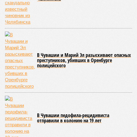
были обобщены
результаты контрольно-надзорных
мероприятий в детских оздоровительных лагерях. В
нынешнем сезоне функционирует 299 таких учреждений,
причём 14 из них относятся к загородному типу. Сотрудники
ведомства осуществили 105 выездных проверок и
профилактических визитов, что позволило охватить
проверочными действиями значительную долю лагерей. По
итогам проведённых мероприятий различные нарушения
были зафиксированы в 33 учреждениях. В адрес
администраций этих объектов были вынесены
предписания, обязывающие устранить выявленные
недостатки.
Среди наиболее часто встречающихся нарушений
оказались следующие: ненадлежащее содержание
территории и несоблюдение санитарно-гигиенических норм
на ней; нарушения в процессе организации питания детей и
при обеспечении питьевого режима; а также
несвоевременное или неполное проведение медицинских
осмотров сотрудников лагерей.
Особый контроль был направлен на персонал,