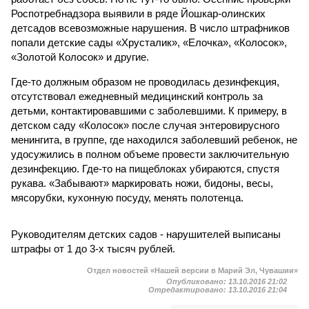
Роспотребнадзора выявили в ряде Йошкар-олинских
детсадов всевозможные нарушения. В число штрафников
попали детские сады «Хрусталик», «Елочка», «Колосок»,
«Золотой Колосок» и другие.
Где-то должным образом не проводилась дезинфекция,
отсутствовал ежедневный медицинский контроль за
детьми, контактировавшими с заболевшими. К примеру, в
детском саду «Колосок» после случая энтеровирусного
менингита, в группе, где находился заболевший ребенок, не
удосужились в полном объеме провести заключительную
дезинфекцию. Где-то на пищеблоках убираются, спустя
рукава. «Забывают» маркировать ножи, бидоны, весы,
мясорубки, кухонную посуду, менять полотенца.
Руководителям детских садов - нарушителей выписаны
штрафы от 1 до 3-х тысяч рублей.
Отдел новостей «Нашей версии в Марий Эл, Чувашии»
Опубликовано:
13.10.2016 21:02
Отредактировано:
13.10.2016 21:04