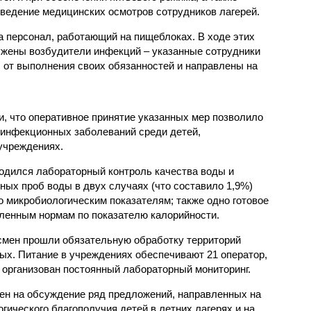
ведение медицинских осмотров сотрудников лагерей.
 персонал, работающий на пищеблоках. В ходе этих
ужены возбудители инфекций – указанные сотрудники
от выполнения своих обязанностей и направлены на
, что оперативное принятие указанных мер позволило
 инфекционных заболеваний среди детей,
учреждениях.
одился лабораторный контроль качества воды и
нных проб воды в двух случаях (что составило 1,9%)
 микробиологическим показателям; также одно готовое
ленным нормам по показателю калорийности.
смен прошли обязательную обработку территорий
мых. Питание в учреждениях обеспечивают 21 оператор,
 организован постоянный лабораторный мониторинг.
ен на обсуждение ряд предложений, направленных на
ического благополучия детей в летних лагерях и на