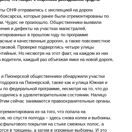
ты ОНФ отправились с инспекцией на дороги
боксарска, которые ранее были отремонтированы по
ии. Чудес не произошло. Общественники выявили
ения и дефекты на участках магистралей,
нтированных в прошлом году по программе
асные и качественные дороги», а также повсеместное
 таковой. Проверке подверглись четыре улицы
нтийные. Но несмотря на этот факт, на каждом из них
 водители, каждый раз объезжая ямки на новой дороге,
а и Пионерской общественники обнаружили участки
тодорога на Пионерской, также как и улица Южная и
 по федеральной программе, несмотря на то, что до
аходились в удовлетворительном состоянии. Налицо
Этим сейчас занимаются правоохранительные органы.
тремонтирована из-за того, что попала на
в, но спустя полгода – здесь снова колеи и выбоины.
асфальтового покрытия на стыке смежных полос, а
тся в трещины, а затем в огромные выбоины. И это