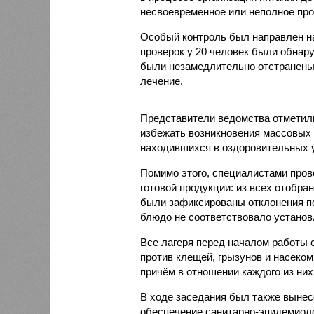
несвоевременное или неполное про
Особый контроль был направлен на
проверок у 20 человек были обнар
были незамедлительно отстранены 
лечение.
Представители ведомства отметили
избежать возникновения массовых
находившихся в оздоровительных 
Помимо этого, специалистами пров
готовой продукции: из всех отобра
были зафиксированы отклонения по
блюдо не соответствовало установ
Все лагеря перед началом работы 
против клещей, грызунов и насеко
причём в отношении каждого из них
В ходе заседания был также вынес
обеспечение санитарно-эпидемиолог