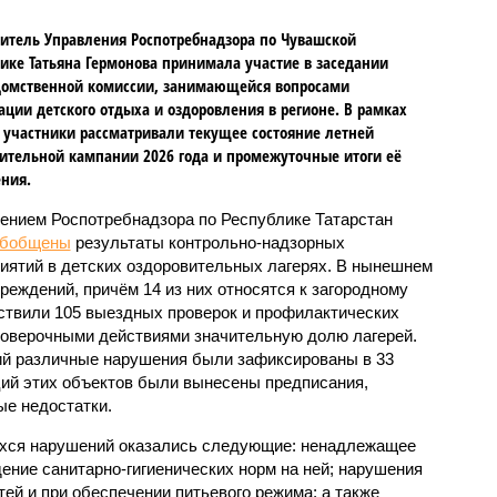
итель Управления Роспотребнадзора по Чувашской
ике Татьяна Гермонова принимала участие в заседании
омственной комиссии, занимающейся вопросами
ации детского отдыха и оздоровления в регионе. В рамках
 участники рассматривали текущее состояние летней
ительной кампании 2026 года и промежуточные итоги её
ния.
ением Роспотребнадзора по Республике Татарстан
обобщены
результаты контрольно-надзорных
иятий в детских оздоровительных лагерях. В нынешнем
реждений, причём 14 из них относятся к загородному
ствили 105 выездных проверок и профилактических
проверочными действиями значительную долю лагерей.
ий различные нарушения были зафиксированы в 33
ий этих объектов были вынесены предписания,
е недостатки.
хся нарушений оказались следующие: ненадлежащее
ение санитарно-гигиенических норм на ней; нарушения
тей и при обеспечении питьевого режима; а также