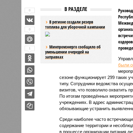
В РАЗДЕЛЕ
Руковод
0
Республ
В регионе создали резерв
Межвед
топлива для уборочной кампании
организ
0
встречи
оздоров
Минпромэнерго сообщило об
проведе
1
уменьшении очередей на
заправках
Управл
были 
меропр
сезоне функционирует 299 таких уч
типу. Сотрудники ведомства осуще
визитов, что позволило охватить 
По итогам проведённых мероприят
учреждениях. В адрес администрац
обязывающие устранить выявленны
Среди наиболее часто встречающи
содержание территории и несоблюд
в процессе организации питания де