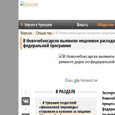
Власть
Общество
Версия в Чувашии
Версия
//
Общество
//
В Новочебоксарске выявили нецелев
В Новочебоксарске выявили нецелевое расходо
федеральной программе
В РАЗДЕЛЕ
Эксперт
0
Новочеб
В Чувашии создателей
процесс
«финансовой пирамиды»
федерал
0
отправили в колонию за хищение
не нужд