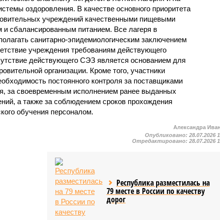
стемы оздоровления. В качестве основного приоритета
ровительных учреждений качественными пищевыми
м и сбалансированным питанием. Все лагеря в
полагать санитарно-эпидемиологическим заключением
ветствие учреждения требованиям действующего
сутствие действующего СЭЗ является основанием для
овительной организации. Кроме того, участники
еобходимость постоянного контроля за поставщиками
ия, за своевременным исполнением ранее выданных
ний, а также за соблюдением сроков прохождения
ского обучения персоналом.
Александра Ива
Опубликовано:
28.07.2026 
Отредактировано:
28.07.2026 
Республика разместилась на
79 месте в России по качеству
дорог