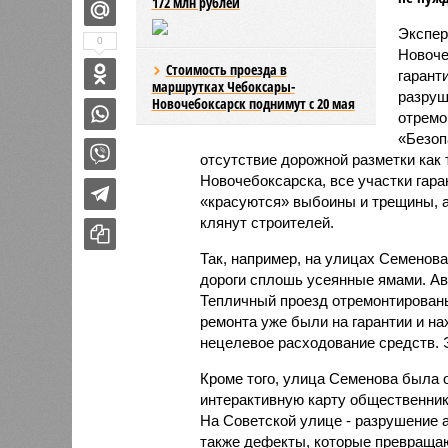
172 млн рублей
Экспер
0
Новоче
Стоимость проезда в
гарант
маршрутках Чебоксары-
разруш
Новочебоксарск поднимут с 20 мая
отремо
«Безоп
отсутствие дорожной разметки как
Новочебоксарска, все участки гара
«красуются» выбоины и трещины, а
клянут строителей.
Так, например, на улицах Семенов
дороги сплошь усеянные ямами. Ав
Тепличный проезд отремонтированы
ремонта уже были на гарантии и н
нецелевое расходование средств. 
Кроме того, улица Семенова была о
интерактивную карту общественнико
На Советской улице - разрушение 
также дефекты, которые превращаю