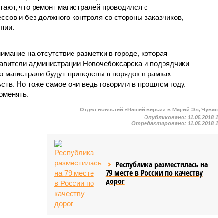
тают, что ремонт магистралей проводился с
сов и без должного контроля со стороны заказчиков,
шии.
имание на отсутствие разметки в городе, которая
ставители администрации Новочебоксарска и подрядчики
о магистрали будут приведены в порядок в рамках
тв. Но тоже самое они ведь говорили в прошлом году.
оменять.
Отдел новостей «Нашей версии в Марий Эл, Чува
Опубликовано:
11.05.2018 
Отредактировано:
11.05.2018 
Республика разместилась на
79 месте в России по качеству
дорог