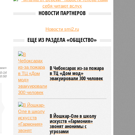
24/07
Чувашские аграрии начали уборку
урожая
НОВОСТИ ПАРТНЕРОВ
Новости smi2.ru
ЕЩЕ ИЗ РАЗДЕЛА «ОБЩЕСТВО»
В Чебоксарах из-за пожара
шии»
в ТЦ «Дом мод»
10:14
10:50
эвакуировали 300 человек
В Йошкар-Оле в школу
искусств «Гармония»
звонят анонимы с
угрозами