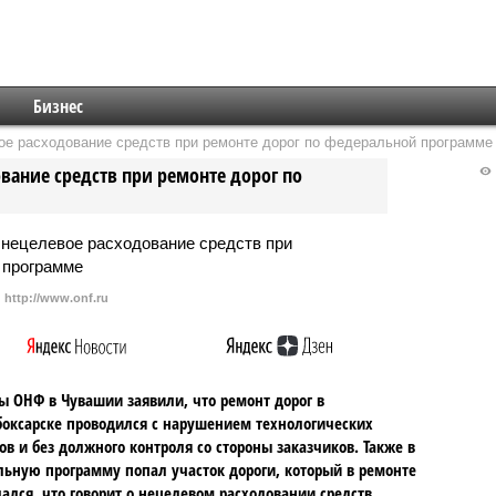
Бизнес
ое расходование средств при ремонте дорог по федеральной программе
вание средств при ремонте дорог по
http://www.onf.ru
ы ОНФ в Чувашии заявили, что ремонт дорог в
оксарске проводился с нарушением технологических
ов и без должного контроля со стороны заказчиков. Также в
ьную программу попал участок дороги, который в ремонте
ался, что говорит о нецелевом расходовании средств.