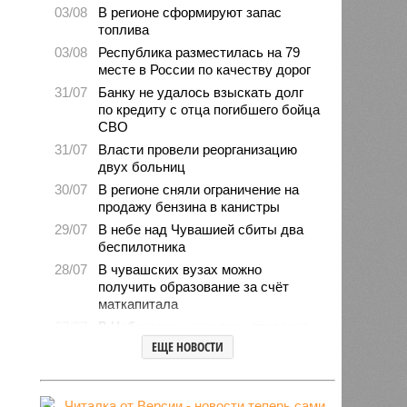
03/08
В регионе сформируют запас
топлива
03/08
Республика разместилась на 79
месте в России по качеству дорог
31/07
Банку не удалось взыскать долг
по кредиту с отца погибшего бойца
СВО
31/07
Власти провели реорганизацию
двух больниц
30/07
В регионе сняли ограничение на
продажу бензина в канистры
29/07
В небе над Чувашией сбиты два
беспилотника
28/07
В чувашских вузах можно
получить образование за счёт
маткапитала
27/07
В Чебоксарах началась проверка
готовности школ и детсадов к
ЕЩЕ НОВОСТИ
новому учебному году
27/07
Чувашские врачи выходили
младенца массой 745 граммов