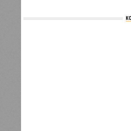
К
Версия
//
Общество
//
В регионе учреждены удостоверения 
Заткнуть за пояс
В регионе учреждены удостоверения мастеров 
В регионе учреждены удостоверения
В РАЗДЕЛЕ
В Чуваш
0
направл
После вмешательства
национа
прокуратуры ветерану труда
0
пересчитали выплаты за 5 лет
Регион