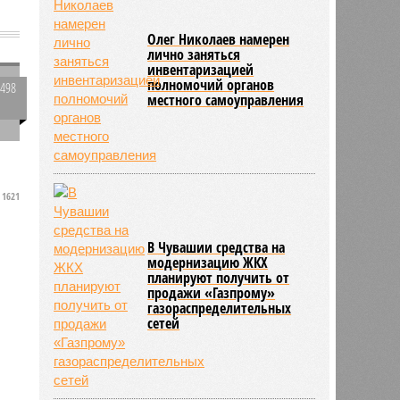
а
Олег Николаев намерен
лично заняться
инвентаризацией
полномочий органов
2498
местного самоуправления
0
1621
В Чувашии средства на
.
модернизацию ЖКХ
планируют получить от
продажи «Газпрому»
газораспределительных
сетей