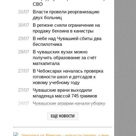
СВО
31/07
Власти провели реорганизацию
двух больниц
30/07
В регионе сняли ограничение на
продажу бензина в канистры
29/07
В небе над Чувашией сбиты два
беспилотника
28/07
В чувашских вузах можно
получить образование за счёт
маткапитала
27/07
В Чебоксарах началась проверка
готовности школ и детсадов к
новому учебному году
27/07
Чувашские врачи выходили
младенца массой 745 граммов
24/07
Чувашские аграрии начали уборку
урожая
ЕЩЕ НОВОСТИ
24/07
Минпромэнерго сообщило об
уменьшении очередей на
заправках
23/07
В Чувашии за 6 месяцев изъято