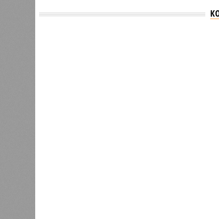
К
Версия
//
Общество
//
В регионе учреждены удостоверения 
Заткнуть за пояс
В регионе учреждены удостоверения мастеров 
В регионе учреждены удостоверения
В РАЗДЕЛЕ
В Чуваш
0
направл
После вмешательства
национа
прокуратуры ветерану труда
0
пересчитали выплаты за 5 лет
Регион
дисцип
официа