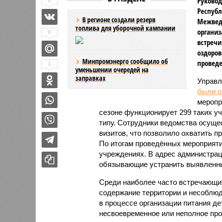
Руковод
0
Республ
В регионе создали резерв
Межвед
топлива для уборочной кампании
организ
0
встречи
оздоров
Минпромэнерго сообщило об
проведе
1
уменьшении очередей на
заправках
Управл
были 
меропр
сезоне функционирует 299 таких уч
типу. Сотрудники ведомства осуще
визитов, что позволило охватить 
По итогам проведённых мероприят
учреждениях. В адрес администрац
обязывающие устранить выявленны
Среди наиболее часто встречающи
содержание территории и несоблюд
в процессе организации питания де
несвоевременное или неполное про