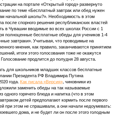
страции на портале «Открытый город» развернуто
вание по теме «Бесплатный завтрак или обед нужен
ам начальной школы?». Необходимость в этом
ла после спорного решения республиканских властей
ть в Чувашии вводимые во всех школах России с 1
ря полноценные бесплатные обеды для учеников 1-4
нные завтраки». Учитывая, что проводимые на
енного мнения, как правило, заканчиваются принятием
шений, итоги этого голосования тоже не окажутся
 Голосование продлится до полудня 28 августа.
ать для школьников младших классов бесплатные
слании Президента РФ Владимира Путина
020 года.
Как писала «Версия»
, чиновники из
дложили заменить обеды на так называемые
з одного горячего блюда и напитка (что в этом
 завтраком детей предполагают кормить после первого
ей при этом не спрашивали, а они начали недоумевать:
поевшего дома, и не будет ли он после этого голодным