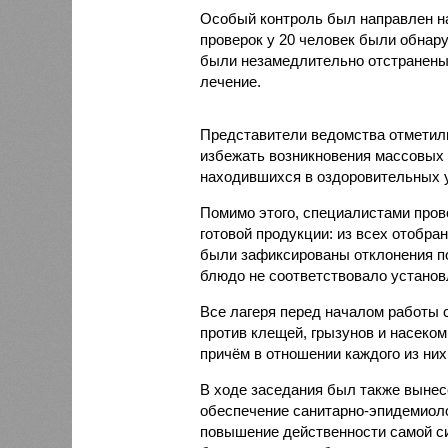
Особый контроль был направлен на
проверок у 20 человек были обнар
были незамедлительно отстранены 
лечение.
Представители ведомства отметили
избежать возникновения массовых
находившихся в оздоровительных 
Помимо этого, специалистами пров
готовой продукции: из всех отобра
были зафиксированы отклонения по
блюдо не соответствовало установ
Все лагеря перед началом работы 
против клещей, грызунов и насеко
причём в отношении каждого из них
В ходе заседания был также вынес
обеспечение санитарно-эпидемиолог
повышение действенности самой си