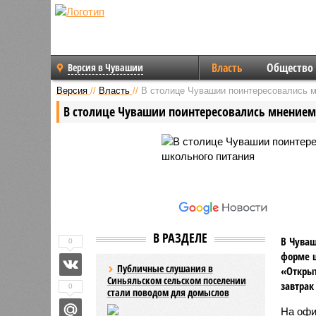
Власть
Общество
Версия в Чувашии
Версия
//
Власть
//
В столице Чувашии поинтересовались м
В столице Чувашии поинтересовались мнением
В РАЗДЕЛЕ
В Чуваш
0
форме ш
Публичные слушания в
«Открыт
Синьяльском сельском поселении
завтрак
0
стали поводом для домыслов
На офи