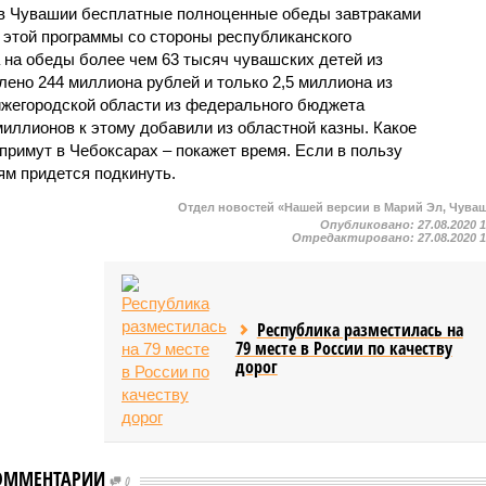
 в Чувашии бесплатные полноценные обеды завтраками
этой программы со стороны республиканского
а на обеды более чем 63 тысяч чувашских детей из
но 244 миллиона рублей и только 2,5 миллиона из
Нижегородской области из федерального бюджета
иллионов к этому добавили из областной казны. Какое
примут в Чебоксарах – покажет время. Если в пользу
ям придется подкинуть.
Отдел новостей «Нашей версии в Марий Эл, Чува
Опубликовано:
27.08.2020 
Отредактировано:
27.08.2020 
Республика разместилась на
79 месте в России по качеству
дорог
ОММЕНТАРИИ
0