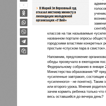
админи
0
В Марий Эл Верховный суд
голосо
отказал местному минюсту в
ученик
ликвидации молодежной
возник
организации «У Вий»
замени
сентяб
классов на так называемые «усиле
названном портале опросы обществ
городскими властями конкретных ре
простым «спуском пара в свисток».
Напомним, предложение организов
обеды прозвучало в ежегодном по
Федеральному собранию в январе 2
Министерства образования ЧР пре
«усиленные завтраки», состоящие и
«усиленного» - не понятно). Таким
или второго урока. Мнения родител
зачем кормить ребенка только что 
весь оставшийся до вечера день?