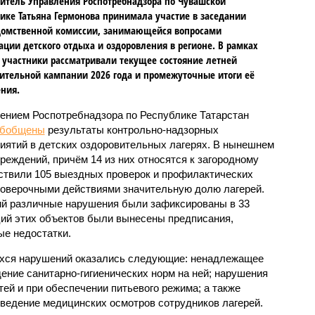
итель Управления Роспотребнадзора по Чувашской
ике Татьяна Гермонова принимала участие в заседании
омственной комиссии, занимающейся вопросами
ации детского отдыха и оздоровления в регионе. В рамках
 участники рассматривали текущее состояние летней
ительной кампании 2026 года и промежуточные итоги её
ния.
ением Роспотребнадзора по Республике Татарстан
обобщены
результаты контрольно-надзорных
иятий в детских оздоровительных лагерях. В нынешнем
реждений, причём 14 из них относятся к загородному
ствили 105 выездных проверок и профилактических
проверочными действиями значительную долю лагерей.
ий различные нарушения были зафиксированы в 33
ий этих объектов были вынесены предписания,
е недостатки.
хся нарушений оказались следующие: ненадлежащее
ение санитарно-гигиенических норм на ней; нарушения
тей и при обеспечении питьевого режима; а также
ведение медицинских осмотров сотрудников лагерей.