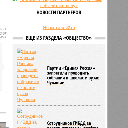
24/07
Чувашские аграрии начали уборку
урожая
НОВОСТИ ПАРТНЕРОВ
Новости smi2.ru
шии»
12:07
ЕЩЕ ИЗ РАЗДЕЛА «ОБЩЕСТВО»
13:14
Партии «Единая Россия»
запретили проводить
собрания в школах и вузах
Чувашии
р
Сотрудников ГИБДД за
взятки наказали штрафом