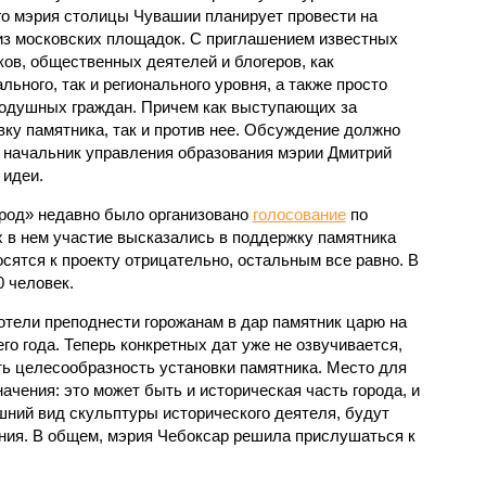
го мэрия столицы Чувашии планирует провести на
из московских площадок. С приглашением известных
ков, общественных деятелей и блогеров, как
льного, так и регионального уровня, а также просто
одушных граждан. Причем как выступающих за
вку памятника, так и против нее. Обсуждение должно
 начальник управления образования мэрии Дмитрий
 идеи.
род» недавно было организовано
голосование
по
 в нем участие высказались в поддержку памятника
сятся к проекту отрицательно, остальным все равно. В
 человек.
отели преподнести горожанам в дар памятник царю на
о года. Теперь конкретных дат уже не озвучивается,
ть целесообразность установки памятника. Место для
ачения: это может быть и историческая часть города, и
ешний вид скульптуры исторического деятеля, будут
ия. В общем, мэрия Чебоксар решила прислушаться к