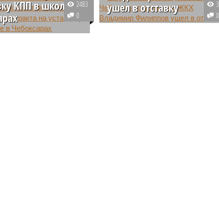
вку КПП в школе в
2483
ушел в отставку
арах
0
В Чувашии ушел в отставку
 «Игоник» из Москвы
заместитель главы
сроки установки
администрации города
го пункта в гимназии
Чебоксары-начальник
оксарах. По инициативе
Управления ЖКХ , транспорта и
 заведения УФАС
связи Владимир Филиппов.
включил фирму в
Официальная причина
едобросовестных
увольнения — по собственному
ков.
желанию.