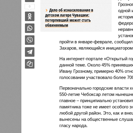
Грозно
0
Дело об изнасилование в
одной 
детском лагере Чувашии:
истори
потерпевший может стать
федера
обвиняемым
неравн
устано
пройти в январе-феврале, сообщил
Захаров, являющийся инициатором
На интернет-портале «Открытый го
данной теме. Около 45% принявших
Ивану Грозному, примерно 40% отно
голосовании участвовало более 700
Первоначально городские власти х
550-летие Чебоксар летом нынешнег
главное – принципиально установи
памятника тоже не имеет особого зн
любой другой район. Это, как и вн
вынесены на общественные слушан
гласу народа.