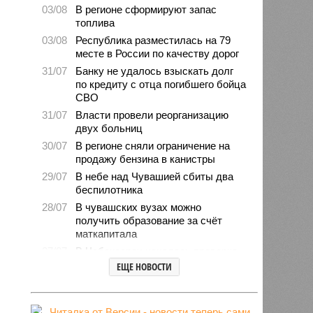
03/08
В регионе сформируют запас
топлива
03/08
Республика разместилась на 79
месте в России по качеству дорог
31/07
Банку не удалось взыскать долг
по кредиту с отца погибшего бойца
СВО
31/07
Власти провели реорганизацию
двух больниц
30/07
В регионе сняли ограничение на
продажу бензина в канистры
29/07
В небе над Чувашией сбиты два
беспилотника
28/07
В чувашских вузах можно
получить образование за счёт
маткапитала
27/07
В Чебоксарах началась проверка
готовности школ и детсадов к
ЕЩЕ НОВОСТИ
новому учебному году
27/07
Чувашские врачи выходили
младенца массой 745 граммов