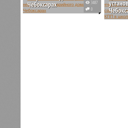
устано
3487
Чебоксарах
0
Чебокс
Председатель Следственного
Комитета России Александр
Компания
Бастрыкин взял на контроль
сорвала 
вопрос с аварийным домом на
пропускно
улице Социалистической в
№1 в Чеб
городе Чебоксары в Чувашии.
учебного
Чувашии 
реестр н
подрядчи