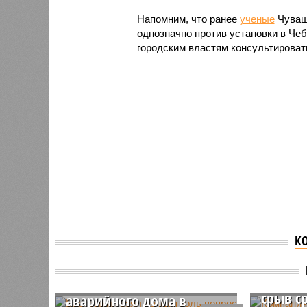
Напомним, что ранее
ученые
Чувашс
однозначно против установки в Че
городским властям консультироват
К
Компан
Бастрыкин взял на
попала
контроль вопрос
список
нерасселения
срыв с
аварийного дома в