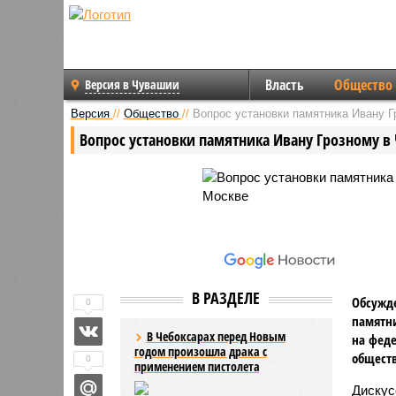
Власть
Общество
Версия в Чувашии
Версия
//
Общество
//
Вопрос установки памятника Ивану Г
Вопрос установки памятника Ивану Грозному в 
В РАЗДЕЛЕ
Обсужде
0
памятни
В Чебоксарах перед Новым
на феде
годом произошла драка с
обществ
0
применением пистолета
Дискус