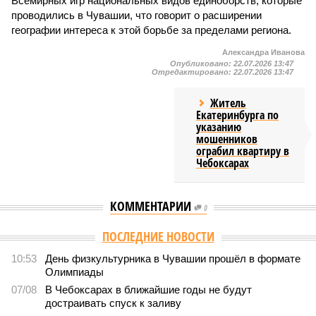
Всемирных игр национальных видов единоборств, которые
проводились в Чувашии, что говорит о расширении
географии интереса к этой борьбе за пределами региона.
Александра Иванова
Опубликовано:
22.07.2026 13:47
Отредактировано:
22.07.2026 13:47
Житель
Екатеринбурга по
указанию
мошенников
ограбил квартиру в
Чебоксарах
КОММЕНТАРИИ
0
Версия
//
Власть
//
Роспотребнадзор после проверки отстранил от
работы 20 сотрудников детских лагерей
2034
Здоровый отдых
Роспотребнадзор после проверки отстранил от работы 20