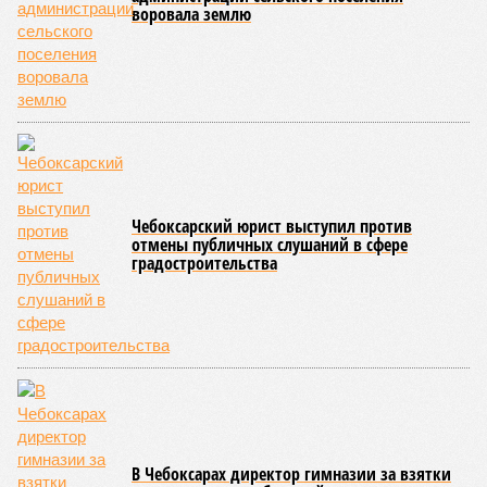
лечение.
Представители ведомства отметили, что оперативное
принятие указанных мер позволило избежать
возникновения массовых инфекционных заболеваний
среди детей, находившихся в оздоровительных
учреждениях.
Помимо этого, специалистами проводился лабораторный
контроль качества воды и готовой продукции: из всех
отобранных проб воды в двух случаях (что составило
1,9%) были зафиксированы отклонения по
микробиологическим показателям; также одно готовое
блюдо не соответствовало установленным нормам по
показателю калорийности.
Все лагеря перед началом работы смен прошли
обязательную обработку территорий против клещей,
грызунов и насекомых. Питание в учреждениях
обеспечивают 21 оператор, причём в отношении каждого из
них организован постоянный лабораторный мониторинг.