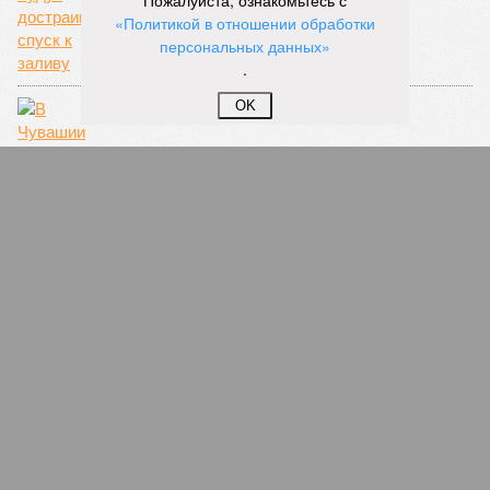
Пожалуйста, ознакомьтесь с
жителя Чебоксар
«Политикой в отношении обработки
05/08
В Чебоксарах снесут 46 строений рядом с
персональных данных»
проблемной «Кувшинкой»
.
ЕЩЕ НОВОСТИ
OK
НОВОСТИ ПАРТНЕРОВ
Новости smi2.ru
ЕЩЕ ИЗ РАЗДЕЛА «ОБЩЕСТВО»
В Марий Эл мошенники подделывают сайты
страховых компаний и опустошают счета
автомобилистов