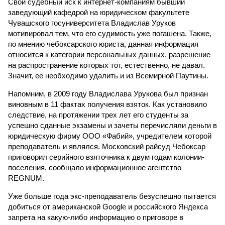
Свой судебный иск к интернет-компаниям бывший
заведующий кафедрой на юридическом факультете
Чувашского госуниверситета Владислав Уруков
мотивировал тем, что его судимость уже погашена. Также,
по мнению чебоксарского юриста, данная информация
относится к категории персональных данных, разрешение
на распространение которых тот, естественно, не давал.
Значит, ее необходимо удалить и из Всемирной Паутины.
Напомним, в 2009 году Владислава Урукова был признан
виновным в 11 фактах получения взяток. Как установило
следствие, на протяжении трех лет его студенты за
успешно сданные экзамены и зачеты перечисляли деньги в
юридическую фирму ООО «Фабий», учредителем которой
преподаватель и являлся. Московский райсуд Чебоксар
приговорил серийного взяточника к двум годам колонии-
поселения, сообщало информационное агентство
REGNUM.
Уже больше года экс-преподаватель безуспешно пытается
добиться от американской Google и российского Яндекса
запрета на какую-либо информацию о приговоре в