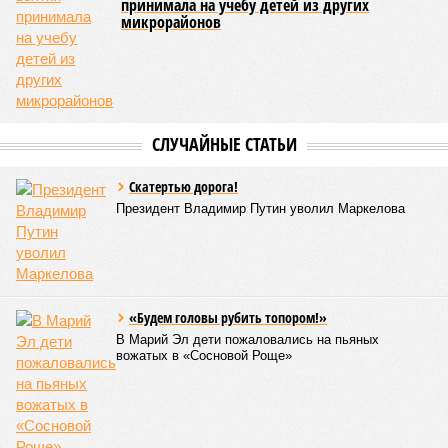
В ходе заседания был также вынесен на обсуждение ряд
предложений, направленных на обеспечение санитарно-
эпидемиологического благополучия детей в летних лагерях
и на повышение действенности самой системы
оздоровления. В качестве основного приоритета было
выделено обеспечение оздоровительных учреждений
качественными пищевыми продуктами, а детей –
полноценным и сбалансированным питанием. Все лагеря в
обязательном порядке должны располагать санитарно-
эпидемиологическим заключением (СЭЗ), которое
подтверждает соответствие учреждения требованиям
действующего санитарного законодательства. Отсутствие
действующего СЭЗ является основанием для запрета на
функционирование оздоровительной организации. Кроме
того, участники заседания обратили внимание на
необходимость постоянного контроля за поставщиками
продуктов и организаторами питания, за своевременным
исполнением ранее выданных предписаний по устранению
нарушений, а также за соблюдением сроков прохождения
медицинских осмотров и гигиенического обучения
персоналом.