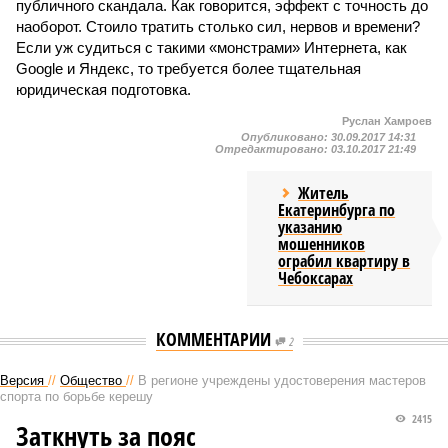
публичного скандала. Как говорится, эффект с точность до
наоборот. Стоило тратить столько сил, нервов и времени?
Если уж судиться с такими «монстрами» Интернета, как
Google и Яндекс, то требуется более тщательная
юридическая подготовка.
Руслан Хамроев
Опубликовано:
30.09.2017 14:31
Отредактировано:
03.10.2017 21:49
Житель
Екатеринбурга по
указанию
мошенников
ограбил квартиру в
Чебоксарах
КОММЕНТАРИИ
2
Версия
//
Общество
//
В регионе учреждены удостоверения мастеров
спорта по борьбе керешу
2415
Заткнуть за пояс