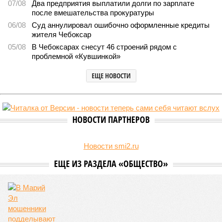
сотрудников детских лагерей
Роспотребнадзор после проверки отстранил от работы 20 сотрудников
детских лагерей (фото: pixnio.com)
Руководитель Управления Роспотребнадзора по Чувашской
Республике Татьяна Гермонова принимала участие в заседании
Межведомственной комиссии, занимающейся вопросами
организации детского отдыха и оздоровления в регионе. В
рамках встречи участники рассматривали текущее состояние
летней оздоровительной кампании 2026 года и промежуточные
итоги её проведения.
Управлением Роспотребнадзора по Республике Татарстан
были обобщены
результаты контрольно-надзорных
мероприятий в детских оздоровительных лагерях. В
нынешнем сезоне функционирует 299 таких учреждений,
причём 14 из них относятся к загородному типу. Сотрудники