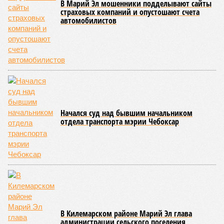
ведомства осуществили 105 выездных проверок и
профилактических визитов, что позволило охватить
проверочными действиями значительную долю лагерей. По
итогам проведённых мероприятий различные нарушения
были зафиксированы в 33 учреждениях. В адрес
администраций этих объектов были вынесены
предписания, обязывающие устранить выявленные
недостатки.
Среди наиболее часто встречающихся нарушений
оказались следующие: ненадлежащее содержание
территории и несоблюдение санитарно-гигиенических норм
на ней; нарушения в процессе организации питания детей и
при обеспечении питьевого режима; а также
несвоевременное или неполное проведение медицинских
осмотров сотрудников лагерей.
Особый контроль был направлен на персонал,
работающий на пищеблоках. В ходе этих проверок у 20
человек были обнаружены возбудители инфекций –
указанные сотрудники были незамедлительно отстранены
от выполнения своих обязанностей и направлены на