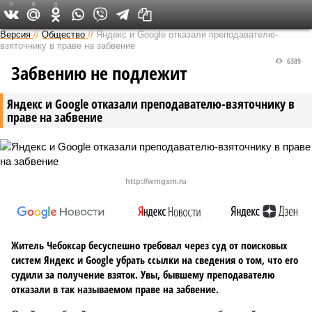
0
0
0
Версия в Чувашии
Версия
//
Общество
//
Яндекс и Google отказали преподавателю-
взяточнику в праве на забвение
6389
Забвению не подлежит
Яндекс и Google отказали преподавателю-взяточнику в
праве на забвение
http://wmgsm.ru
Житель Чебоксар бесуспешно требовал через суд от поисковых
систем Яндекс и Google убрать ссылки на сведения о том, что его
судили за получение взяток. Увы, бывшему преподавателю
отказали в так называемом праве на забвение.