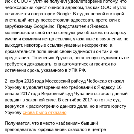
Иск к ООО «Гугл» не получил удовлетворение потому, что
чебоксарский юрист ошибся адресом, так как ООО «Гугл»
не является оператором Google. В судах первой и второй
инстанций истцу посоветовали адресовать претензии к
зарубежному Google.inc. Представители Яндекса
мотивировали свой отказ следующим образом: по запросу
имени и фамилии истца ссылки, указанные в заявлении, не
выходят, некоторые ссылки указаны некорректно, а
доказательств погашения своей судимости он так и не
представил. По мнению Урукова, погашенную судимость не
требуется доказывать, она автоматически гасится по
истечении срока, указанного в УПК РФ.
2 ноября 2016 года Московский райсуд Чебоксар отказал
Урукову в удовлетворении его требований к Яндексу. 16
января 2017 года Верховный суд Чувашии оставил данный
вердикт в законной силе. В сентябре 2017-го тот же суд
вернулся к рассмотрению данного дела, но в итоге юристу
Урукову
снова было отказано
.
Получается, что вместо «забвения» бывший
преподаватель юрфака вновь оказался в центре