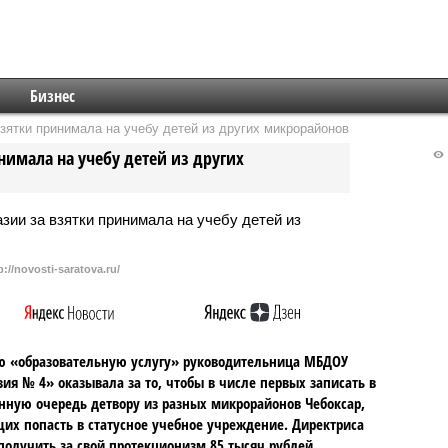
Бизнес
зятки принимала на учебу детей из других микрорайонов
нимала на учебу детей из других
p://novosti-saratova.ru/
ю «образовательную услугу» руководительница МБДОУ
ия № 4» оказывала за то, чтобы в числе первых записать в
нную очередь детвору из разных микрорайонов Чебоксар,
х попасть в статусное учебное учреждение. Директриса
получить за свой протекционизм 85 тысяч рублей.