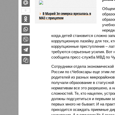
Общеиз
0
В Марий Эл семерка врезалась в
образо
МАЗ с прицепом
образо
учебно
нередк
когда детей становится сложно за
коррупционную лазейку для тех, кто
коррупционные преступления – лат
требуются серьезные усилия. Вот н
сообщила пресс-служба МВД по Чу
Сотрудники отдела экономической
России по г.Чебоксары еще этим ле
родителей из разных микрорайонов
получали образование в статусной 
нормативам все это разрешено, а 
сложностей. Те, кто нацелен, устр
должны подсуетиться и первыми зап
первых много не бывает. И на прак
приходится осаждать приемные дир
ухищрения. А в гимназии № 4 оказ