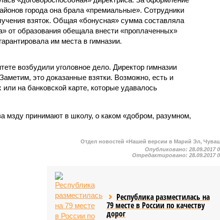
районов города она брала «премиальные». Сотрудники
лучения взяток. Общая «бонусная» сумма составляла
а» от образования обещала внести «проплаченных»
гарантировала им места в гимназии.
тете возбудили уголовное дело. Директор гимназии
аметим, это доказанные взятки. Возможно, есть и
 или на банковской карте, которые удавалось
за мзду принимают в школу, о каком «добром, разумном,
Отдел новостей «Нашей версии в Марий Эл, Чува
Опубликовано:
28.09.2017 
Отредактировано:
28.09.2017 
Республика разместилась на
79 месте в России по качеству
дорог