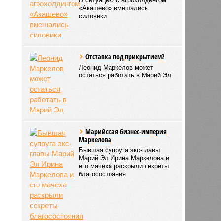
В ситуацию с агрохолдингом
«Акашево» вмешались
силовики
Отставка под прикрытием?
Леонид Маркелов может
остаться работать в Марий Эл
Марийская бизнес-империя
Маркелова
Бывшая супруга экс-главы
Марий Эл Ирина Маркелова и
его мачеха раскрыли секреты
благосостояния