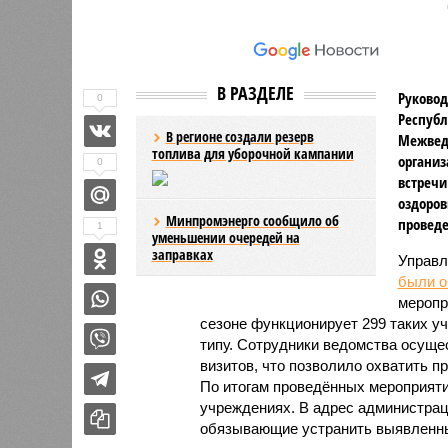
В РАЗДЕЛЕ
Руковод
0
Республ
В регионе создали резерв
Межвед
топлива для уборочной кампании
организ
0
встречи
оздоров
Минпромэнерго сообщило об
проведе
1
уменьшении очередей на
заправках
Управл
были 
меропр
сезоне функционирует 299 таких уч
типу. Сотрудники ведомства осуще
визитов, что позволило охватить 
По итогам проведённых мероприят
учреждениях. В адрес администрац
обязывающие устранить выявленны