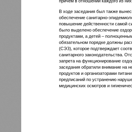
причём в отношении каждого из них
В ходе заседания был также вынес
обеспечение санитарно-эпидемиолог
повышение действенности самой си
было выделено обеспечение оздо
продуктами, а детей – полноценны
обязательном порядке должны рас
(СЭЗ), которое подтверждает соот
санитарного законодательства. От
запрета на функционирование оздор
заседания обратили внимание на н
продуктов и организаторами питан
предписаний по устранению наруше
медицинских осмотров и гигиениче