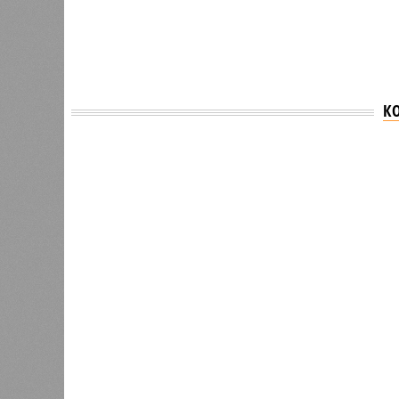
К
Версия
//
Общество
//
В регионе учреждены удостоверения 
Заткнуть за пояс
В регионе учреждены удостоверения мастеров 
В регионе учреждены удостоверения
В РАЗДЕЛЕ
В Чуваш
0
направл