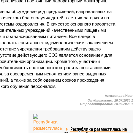
 организован постоянный лабораторный мониторинг.
ен на обсуждение ряд предложений, направленных на
ического благополучия детей в летних лагерях и на
стемы оздоровления. В качестве основного приоритета
ровительных учреждений качественными пищевыми
м и сбалансированным питанием. Все лагеря в
полагать санитарно-эпидемиологическим заключением
ветствие учреждения требованиям действующего
сутствие действующего СЭЗ является основанием для
овительной организации. Кроме того, участники
еобходимость постоянного контроля за поставщиками
ия, за своевременным исполнением ранее выданных
ний, а также за соблюдением сроков прохождения
ского обучения персоналом.
Александра Ива
Опубликовано:
28.07.2026 
Отредактировано:
28.07.2026 
Республика разместилась на