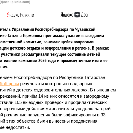
(фото: pixnio.com)
итель Управления Роспотребнадзора по Чувашской
ике Татьяна Гермонова принимала участие в заседании
омственной комиссии, занимающейся вопросами
ации детского отдыха и оздоровления в регионе. В рамках
 участники рассматривали текущее состояние летней
ительной кампании 2026 года и промежуточные итоги её
ния.
ением Роспотребнадзора по Республике Татарстан
обобщены
результаты контрольно-надзорных
иятий в детских оздоровительных лагерях. В нынешнем
реждений, причём 14 из них относятся к загородному
ствили 105 выездных проверок и профилактических
проверочными действиями значительную долю лагерей.
ий различные нарушения были зафиксированы в 33
ий этих объектов были вынесены предписания,
е недостатки.