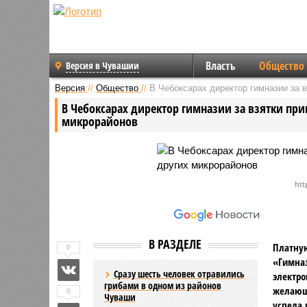
Власть
Общество
Версия в Чувашии
Версия
//
Общество
//
В Чебоксарах директор гимназии за в
В Чебоксарах директор гимназии за взятки при
микрорайонов
htt
В РАЗДЕЛЕ
Платну
0
«Гимназ
Сразу шесть человек отравились
электро
грибами в одном из районов
желающи
0
Чуваши
успела 