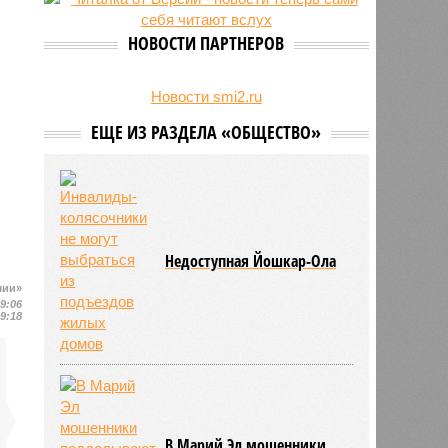
24/07
Чувашские аграрии начали уборку
урожая
НОВОСТИ ПАРТНЕРОВ
Новости smi2.ru
ЕЩЕ ИЗ РАЗДЕЛА «ОБЩЕСТВО»
Недоступная Йошкар-Ола
шии»
09:06
09:18
В Марий Эл мошенники