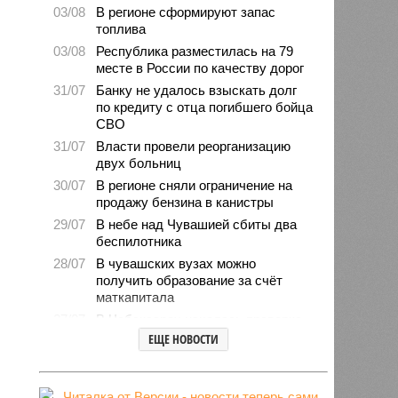
03/08
В регионе сформируют запас
топлива
03/08
Республика разместилась на 79
месте в России по качеству дорог
31/07
Банку не удалось взыскать долг
по кредиту с отца погибшего бойца
СВО
31/07
Власти провели реорганизацию
двух больниц
30/07
В регионе сняли ограничение на
продажу бензина в канистры
29/07
В небе над Чувашией сбиты два
беспилотника
28/07
В чувашских вузах можно
получить образование за счёт
маткапитала
27/07
В Чебоксарах началась проверка
готовности школ и детсадов к
ЕЩЕ НОВОСТИ
новому учебному году
27/07
Чувашские врачи выходили
младенца массой 745 граммов