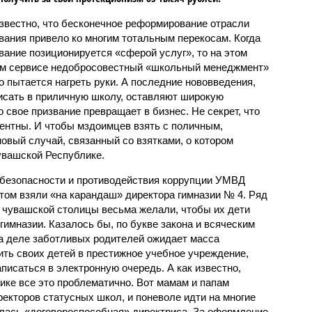
вестно, что бесконечное реформирование отрасли
вания привело ко многим тотальным перекосам. Когда
вание позиционируется «сферой услуг», то на этом
м сервисе недобросовестный «школьный менеджмент»
о пытается нагреть руки. А последние нововведения,
писать в приличную школу, оставляют широкую
 свое призвание превращает в бизнес. Не секрет, что
ентны. И чтобы мздоимцев взять с поличным,
овый случай, связанный со взятками, о котором
вашской Республике.
 безопасности и противодействия коррупции УМВД
том взяли «на карандаш» директора гимназии № 4. Ряд
 чувашской столицы весьма желали, чтобы их дети
гимназии. Казалось бы, по букве закона и всяческим
на деле заботливых родителей ожидает масса
оить своих детей в престижное учебное учреждение,
исаться в электронную очередь. А как известно,
тике все это проблематично. Вот мамам и папам
екторов статусных школ, и поневоле идти на многие
алась «договороспособная» директриса. За оформление