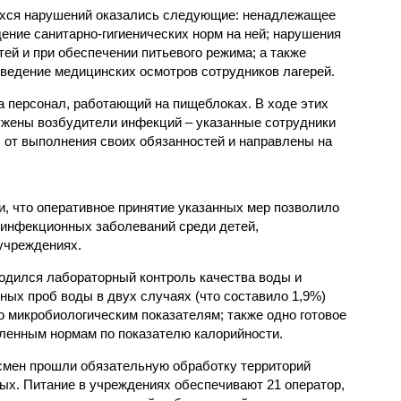
хся нарушений оказались следующие: ненадлежащее
ение санитарно-гигиенических норм на ней; нарушения
тей и при обеспечении питьевого режима; а также
ведение медицинских осмотров сотрудников лагерей.
 персонал, работающий на пищеблоках. В ходе этих
ужены возбудители инфекций – указанные сотрудники
от выполнения своих обязанностей и направлены на
, что оперативное принятие указанных мер позволило
 инфекционных заболеваний среди детей,
учреждениях.
одился лабораторный контроль качества воды и
нных проб воды в двух случаях (что составило 1,9%)
 микробиологическим показателям; также одно готовое
ленным нормам по показателю калорийности.
смен прошли обязательную обработку территорий
мых. Питание в учреждениях обеспечивают 21 оператор,