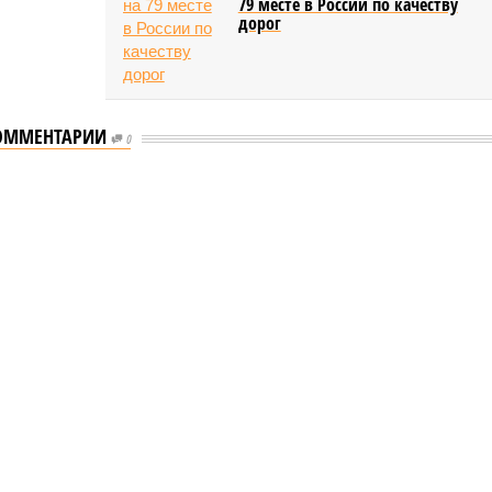
79 месте в России по качеству
дорог
ОММЕНТАРИИ
0
мастеров спорта по борьбе керешу
спорта по борьбе керешу
 мастеров спорта по борьбе керешу (фото: wikimedia
commons/Ilsurikat)
ской Республике последовательно реализуются меры,
енные на повышение статуса и институциональное развитие