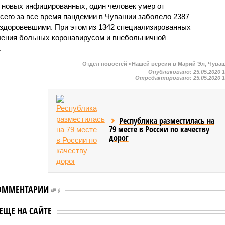
7 новых инфицированных, один человек умер от
сего за все время пандемии в Чувашии заболело 2387
ыздоровевшими. При этом из 1342 специализированных
чения больных коронавирусом и внебольничной
.
Отдел новостей «Нашей версии в Марий Эл, Чува
Опубликовано:
25.05.2020 
Отредактировано:
25.05.2020 
Республика разместилась на
79 месте в России по качеству
дорог
ОММЕНТАРИИ
0
шии с нового года
В Чувашии за сутки
ЕЩЕ НА САЙТЕ
процентов
коронавирус выявили у