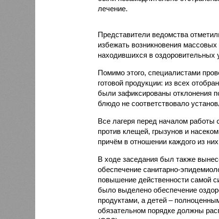
лечение.
Представители ведомства отметили
избежать возникновения массовых
находившихся в оздоровительных 
Помимо этого, специалистами пров
готовой продукции: из всех отобра
были зафиксированы отклонения по
блюдо не соответствовало установ
Все лагеря перед началом работы 
против клещей, грызунов и насеко
причём в отношении каждого из них
В ходе заседания был также вынес
обеспечение санитарно-эпидемиолог
повышение действенности самой си
было выделено обеспечение оздо
продуктами, а детей – полноценны
обязательном порядке должны рас