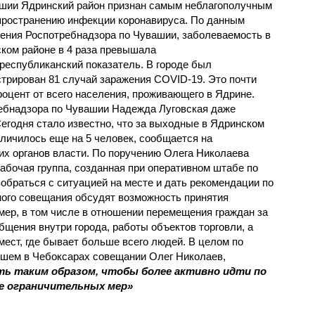
шии Ядринский район признан самым неблагополучным
пространению инфекции коронавируса. По данным
ения Роспотребнадзора по Чувашии, заболеваемость в
ком районе в 4 раза превышала
республиканский показатель. В городе был
стрирован 81 случай заражения COVID-19. Это почти
роцент от всего населения, проживающего в Ядрине.
ебнадзора по Чувашии Надежда Луговская даже
егодня стало известно, что за выходные в Ядринском
личилось еще на 5 человек, сообщается на
х органов власти. По поручению Олега Николаева
абочая группа, созданная при оперативном штабе по
обраться с ситуацией на месте и дать рекомендации по
ного совещания обсудят возможность принятия
ер, в том числе в отношении перемещения граждан за
бщения внутри города, работы объектов торговли, а
ест, где бывает больше всего людей. В целом по
дшем в Чебоксарах совещании Олег Николаев,
ть таким образом, чтобы более активно идти по
е ограничительных мер»