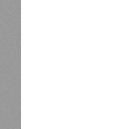
Версия
//
Общество
//
В регионе учреждены удостоверения 
Заткнуть за пояс
В регионе учреждены удостоверения мастеров 
В регионе учреждены удостоверения
В РАЗДЕЛЕ
В Чуваш
0
направл
После вмешательства
национа
прокуратуры ветерану труда
0
пересчитали выплаты за 5 лет
Регион
дисцип
официа
0
Резервисты будут получать по
знаков
100 тысяч рублей за каждый
образц
сбитый беспилотник
субъек