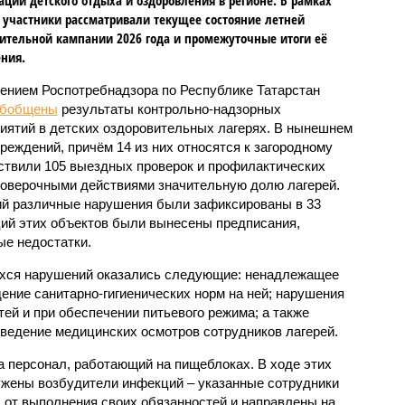
 участники рассматривали текущее состояние летней
ительной кампании 2026 года и промежуточные итоги её
ния.
ением Роспотребнадзора по Республике Татарстан
обобщены
результаты контрольно-надзорных
иятий в детских оздоровительных лагерях. В нынешнем
реждений, причём 14 из них относятся к загородному
ствили 105 выездных проверок и профилактических
проверочными действиями значительную долю лагерей.
ий различные нарушения были зафиксированы в 33
ий этих объектов были вынесены предписания,
е недостатки.
хся нарушений оказались следующие: ненадлежащее
ение санитарно-гигиенических норм на ней; нарушения
тей и при обеспечении питьевого режима; а также
ведение медицинских осмотров сотрудников лагерей.
 персонал, работающий на пищеблоках. В ходе этих
ужены возбудители инфекций – указанные сотрудники
от выполнения своих обязанностей и направлены на