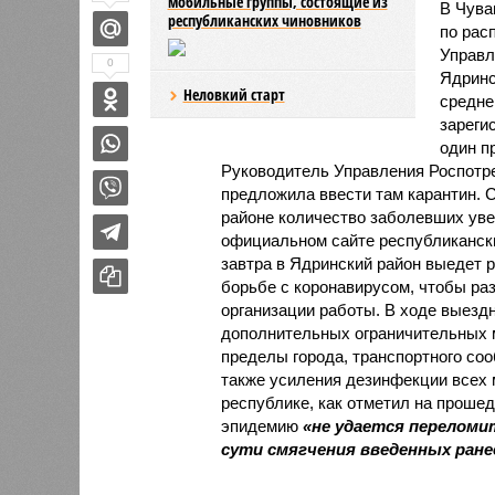
мобильные группы, состоящие из
В Чува
республиканских чиновников
по рас
Управл
0
Ядринс
Неловкий старт
средне
зареги
один п
Руководитель Управления Роспотр
предложила ввести там карантин. С
районе количество заболевших уве
официальном сайте республикански
завтра в Ядринский район выедет р
борьбе с коронавирусом, чтобы раз
организации работы. В ходе выезд
дополнительных ограничительных м
пределы города, транспортного соо
также усиления дезинфекции всех м
республике, как отметил на проше
эпидемию
«не удается переломи
сути смягчения введенных ране