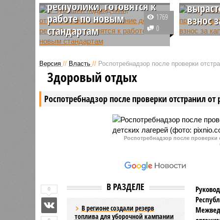
республики, готовятся к
вырас
работе по новым
1769
взнос 
стандартам
0
В Чуваши
В Чувашии компании,
на 25 пр
ответственные за состояние
минималь
Версия
//
Власть
//
Роспотребнадзор после проверки отстра
дорог, с 1 января 2025 года будут
капиталь
Здоровый отдых
использовать для обработки
составит 
трасс чистые хлориды. Сейчас
метра в 
Роспотребнадзор после проверки отстранил от 
подрядчики готовятся перейти на
новый формат работы.
Роспотребнадзор после проверки о
В РАЗДЕЛЕ
Руковод
0
Республ
В регионе создали резерв
Межвед
топлива для уборочной кампании
организ