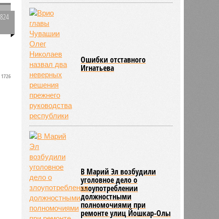
2824
0
Ошибки отставного
Игнатьева
1726
В Марий Эл возбудили
уголовное дело о
злоупотреблении
должностными
полномочиями при
ремонте улиц Йошкар-Олы