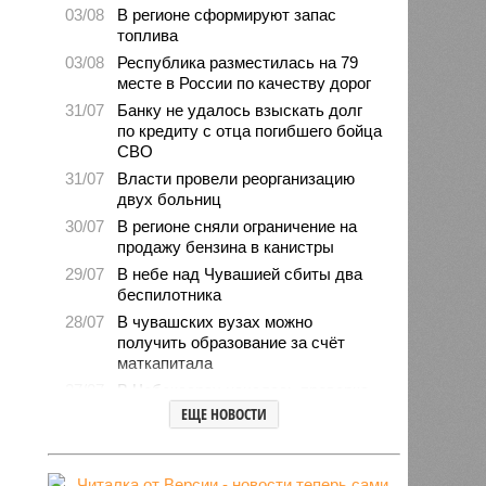
03/08
В регионе сформируют запас
топлива
03/08
Республика разместилась на 79
месте в России по качеству дорог
31/07
Банку не удалось взыскать долг
по кредиту с отца погибшего бойца
СВО
31/07
Власти провели реорганизацию
двух больниц
30/07
В регионе сняли ограничение на
продажу бензина в канистры
29/07
В небе над Чувашией сбиты два
беспилотника
28/07
В чувашских вузах можно
получить образование за счёт
маткапитала
27/07
В Чебоксарах началась проверка
готовности школ и детсадов к
ЕЩЕ НОВОСТИ
новому учебному году
27/07
Чувашские врачи выходили
младенца массой 745 граммов