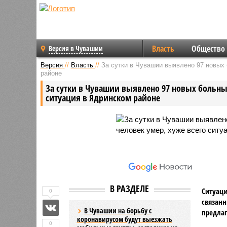
Власть
Общество
Версия в Чувашии
Версия
//
Власть
//
За сутки в Чувашии выявлено 97 новых 
районе
За сутки в Чувашии выявлено 97 новых больных
ситуация в Ядринском районе
В РАЗДЕЛЕ
Ситуаци
0
связанн
В Чувашии на борьбу с
предлаг
коронавирусом будут выезжать
0