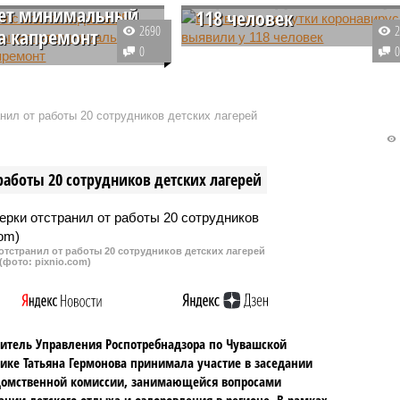
тет минимальный
118 человек
2690
за капремонт
В Чувашии на протяжении
0
и с 1 января 2024 года
недели ежедневно выявляют
оцентов вырастет размер
более 100 новых случаев
ного взноса за
коронавирусной инфекции. В
нил от работы 20 сотрудников детских лагерей
ный ремонт. Повышение
последние сутки заболевание
2 рубля с квадратного
подтвердилось у 118 человек.
месяц.
работы 20 сотрудников детских лагерей
тстранил от работы 20 сотрудников детских лагерей
(фото: pixnio.com)
итель Управления Роспотребнадзора по Чувашской
ике Татьяна Гермонова принимала участие в заседании
омственной комиссии, занимающейся вопросами
ации детского отдыха и оздоровления в регионе. В рамках