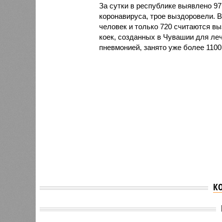
За сутки в республике выявлено 9
коронавируса, трое выздоровели. В
человек и только 720 считаются в
коек, созданных в Чувашии для ле
пневмонией, занято уже более 1100
К
В Чувашии подрядчики,
ответственные за
В Чува
состояние дорог
на 25 