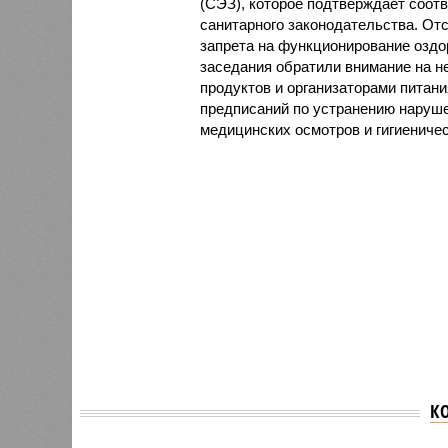
(СЭЗ), которое подтверждает соот
санитарного законодательства. От
запрета на функционирование оздор
заседания обратили внимание на н
продуктов и организаторами питан
предписаний по устранению наруше
медицинских осмотров и гигиениче
К