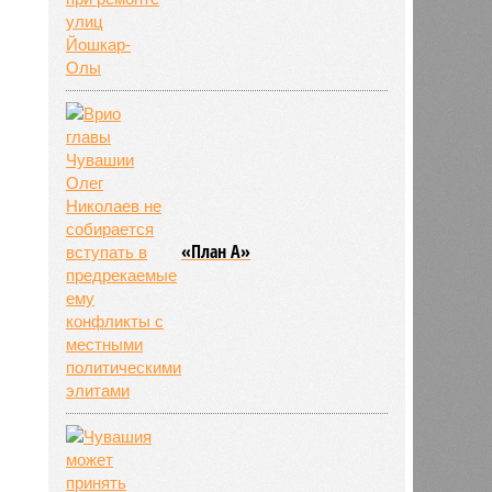
«План А»