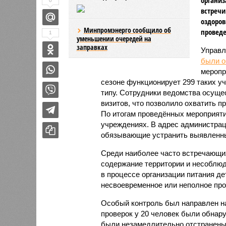
0
встречи
оздоров
Минпромэнерго сообщило об
проведе
1
уменьшении очередей на
заправках
Управл
были 
меропр
сезоне функционирует 299 таких уч
типу. Сотрудники ведомства осуще
визитов, что позволило охватить 
По итогам проведённых мероприят
учреждениях. В адрес администрац
обязывающие устранить выявленны
Среди наиболее часто встречающи
содержание территории и несоблюд
в процессе организации питания де
несвоевременное или неполное про
Особый контроль был направлен на
проверок у 20 человек были обнар
были незамедлительно отстранены 