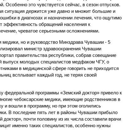
й. Особенно это чувствуется сейчас, в сезон отпусков.
ая ситуация держится уже давно и множит большие и
ошибки в диагнозах и назначении лечения, что ощутимо
т эффективность обращений населения к
ечение, чреватое серьезными осложнениями.
 медики, но и руководство Минздрава Чувашии - 5
ализировал министр здравоохранения Чувашии
портал правительства республики, собрав совещание
й выпуск молодых специалистов медфаком ЧГУ, о
никами в медицинской сфере говорить не приходится
ьниц всплывает каждый год, не теряя своей
ику федеральной программы «Земский доктор» привело к
многие чебоксарские медики, имеющие родственников в
ку и вошли в программу, но при этом оголились
ки. В последние пять лет в районы Чувашии прибыло
 доктор», почти половину из их числа составили врачи
фицит именно таких специалистов, особенно нужны