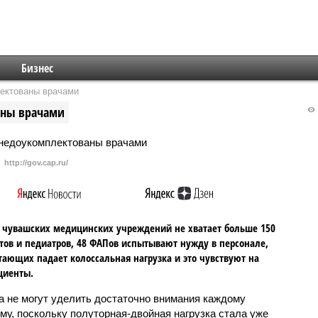
Бизнес
ектованы врачами
аны врачами
http://gov.cap.ru/
 чувашских медицинских учреждений не хватает больше 150
тов и педиатров, 48 ФАПов испытывают нужду в персонале,
тающих падает колоссальная нагрузка и это чувствуют на
циенты.
а не могут уделить достаточно внимания каждому
му, поскольку полуторная-двойная нагрузка стала уже