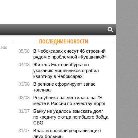
ПОСЛЕДНИЕ НОВОСТИ
2476
05/08
В Чебоксарах снесут 46 строений
рядом с проблемной «Кувшинкой»
04/08
Житель Екатеринбурга по
указанию мошенников ограбил
квартиру в Чебоксарах
03/08
В регионе сформируют запас
топлива
03/08
Республика разместилась на 79
месте в России по качеству дорог
31/07
Банку не удалось взыскать долг
по кредиту с отца погибшего бойца
СВО
31/07
Власти провели реорганизацию
двух больниц