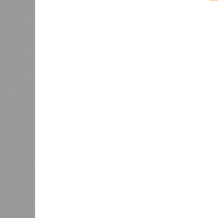
Версия
//
Общество
//
В регионе учреждены удостоверения 
Заткнуть за пояс
В регионе учреждены удостоверения мастеров 
В регионе учреждены удостоверения
В РАЗДЕЛЕ
В Чуваш
0
направл
После вмешательства
национа
прокуратуры ветерану труда
0
пересчитали выплаты за 5 лет
Регион
дисцип
официа
0
Резервисты будут получать по
знаков
100 тысяч рублей за каждый