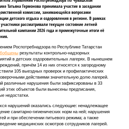
ике Татьяна Гермонова принимала участие в заседании
омственной комиссии, занимающейся вопросами
ации детского отдыха и оздоровления в регионе. В рамках
 участники рассматривали текущее состояние летней
ительной кампании 2026 года и промежуточные итоги её
ния.
ением Роспотребнадзора по Республике Татарстан
обобщены
результаты контрольно-надзорных
иятий в детских оздоровительных лагерях. В нынешнем
реждений, причём 14 из них относятся к загородному
ствили 105 выездных проверок и профилактических
проверочными действиями значительную долю лагерей.
ий различные нарушения были зафиксированы в 33
ий этих объектов были вынесены предписания,
е недостатки.
хся нарушений оказались следующие: ненадлежащее
ение санитарно-гигиенических норм на ней; нарушения
тей и при обеспечении питьевого режима; а также
ведение медицинских осмотров сотрудников лагерей.