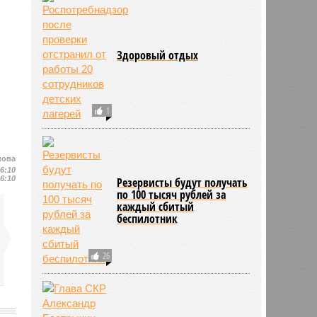
Здоровый отдых
1
нова
16:10
16:10
Резервисты будут получать
по 100 тысяч рублей за
каждый сбитый
беспилотник
26