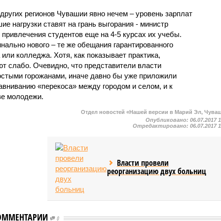
других регионов Чувашии явно нечем – уровень зарплат
ие нагрузки ставят на грань выгорания - министр
привлечения студентов еще на 4-5 курсах их учебы.
нально нового – те же обещания гарантированного
 или колледжа. Хотя, как показывает практика,
ют слабо. Очевидно, что представители власти
ростыми горожанами, иначе давно бы уже приложили
авниванию «перекоса» между городом и селом, и к
ве молодежи.
Отдел новостей «Нашей версии в Марий Эл, Чува
Опубликовано:
06.07.2017 
Отредактировано:
06.07.2017 
Власти провели
реорганизацию двух больниц
ОММЕНТАРИИ
0