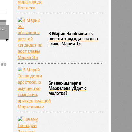
о
3279
В Марий Эл объявился
0
шестой кандидат на пост
главы Марий Эл
1503
Бизнес-империя
Маркелова уйдет с
молотка?