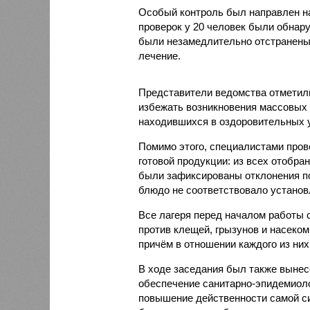
Особый контроль был направлен на
проверок у 20 человек были обнар
были незамедлительно отстранены 
лечение.
Представители ведомства отметили
избежать возникновения массовых
находившихся в оздоровительных 
Помимо этого, специалистами пров
готовой продукции: из всех отобра
были зафиксированы отклонения по
блюдо не соответствовало установ
Все лагеря перед началом работы 
против клещей, грызунов и насеко
причём в отношении каждого из них
В ходе заседания был также вынес
обеспечение санитарно-эпидемиолог
повышение действенности самой си