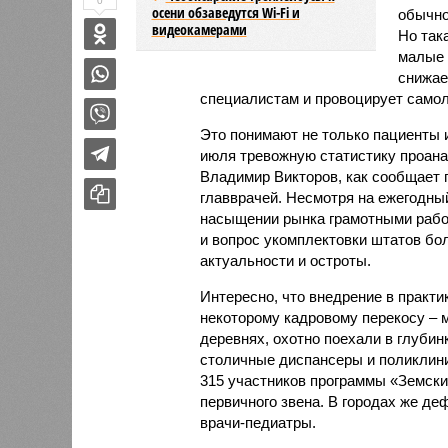
0
осени обзаведутся Wi-Fi и
обычно
видеокамерами
Но так
малые 
снижае
специалистам и провоцирует самол
Это понимают не только пациенты и
июля тревожную статистику проан
Владимир Викторов, как сообщает 
главврачей. Несмотря на ежегодны
насыщении рынка грамотными работ
и вопрос укомплектовки штатов бол
актуальности и остроты.
Интересно, что внедрение в практ
некоторому кадровому перекосу – 
деревнях, охотно поехали в глубин
столичные диспансеры и поликлини
315 участников программы «Земский
первичного звена. В городах же де
врачи-педиатры.