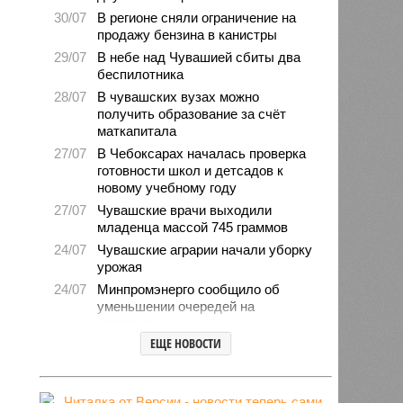
30/07
В регионе сняли ограничение на
продажу бензина в канистры
29/07
В небе над Чувашией сбиты два
беспилотника
28/07
В чувашских вузах можно
получить образование за счёт
маткапитала
27/07
В Чебоксарах началась проверка
готовности школ и детсадов к
новому учебному году
27/07
Чувашские врачи выходили
младенца массой 745 граммов
24/07
Чувашские аграрии начали уборку
урожая
24/07
Минпромэнерго сообщило об
уменьшении очередей на
заправках
ЕЩЕ НОВОСТИ
23/07
В Чувашии за 6 месяцев изъято
свыше 500 единиц оружия
22/07
Резервисты будут получать по 100
тысяч рублей за каждый сбитый