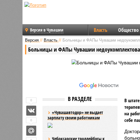
Власть
Общество
Версия в Чувашии
Версия
//
Власть
//
Больницы и ФАПы Чувашии недоукомпл
Больницы и ФАПы Чувашии недоукомплектов
В РАЗДЕЛЕ
В штате
0
терапев
«Чувашавтодор» не выдает
на рабо
зарплату своим работникам
себе па
0
Доктор
больно
Чебоксарские троллейбусы к