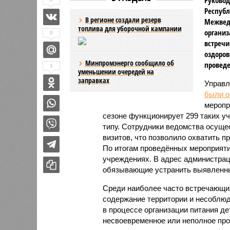
Республ
В регионе создали резерв
Межвед
топлива для уборочной кампании
организ
0
встречи
оздоров
Минпромэнерго сообщило об
проведе
1
уменьшении очередей на
заправках
Управл
были 
меропр
сезоне функционирует 299 таких уч
типу. Сотрудники ведомства осуще
визитов, что позволило охватить 
По итогам проведённых мероприят
учреждениях. В адрес администрац
обязывающие устранить выявленны
Среди наиболее часто встречающи
содержание территории и несоблюд
в процессе организации питания де
несвоевременное или неполное про