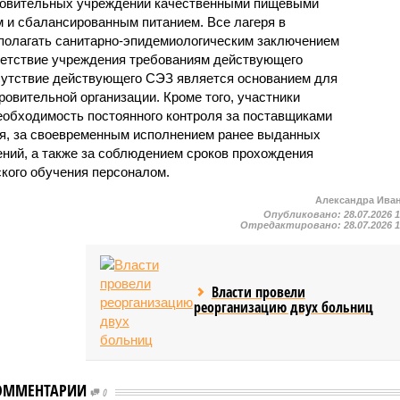
ровительных учреждений качественными пищевыми
м и сбалансированным питанием. Все лагеря в
полагать санитарно-эпидемиологическим заключением
ветствие учреждения требованиям действующего
сутствие действующего СЭЗ является основанием для
овительной организации. Кроме того, участники
еобходимость постоянного контроля за поставщиками
ия, за своевременным исполнением ранее выданных
ний, а также за соблюдением сроков прохождения
ского обучения персоналом.
Александра Ива
Опубликовано:
28.07.2026 
Отредактировано:
28.07.2026 
Власти провели
реорганизацию двух больниц
ОММЕНТАРИИ
0