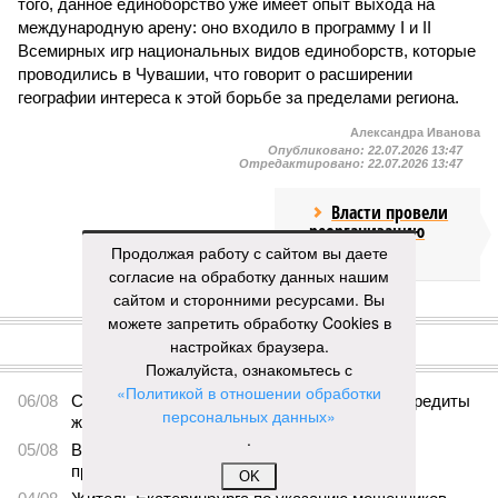
того, данное единоборство уже имеет опыт выхода на
международную арену: оно входило в программу I и II
Всемирных игр национальных видов единоборств, которые
проводились в Чувашии, что говорит о расширении
географии интереса к этой борьбе за пределами региона.
Александра Иванова
Опубликовано:
22.07.2026 13:47
Отредактировано:
22.07.2026 13:47
Власти провели
реорганизацию
двух больниц
Продолжая работу с сайтом вы даете
согласие на обработку данных нашим
сайтом и сторонними ресурсами. Вы
КОММЕНТАРИИ
можете запретить обработку Cookies в
0
настройках браузера.
ПОСЛЕДНИЕ НОВОСТИ
Пожалуйста, ознакомьтесь с
«Политикой в отношении обработки
06/08
Суд аннулировал ошибочно оформленные кредиты
персональных данных»
жителя Чебоксар
.
05/08
В Чебоксарах снесут 46 строений рядом с
проблемной «Кувшинкой»
OK