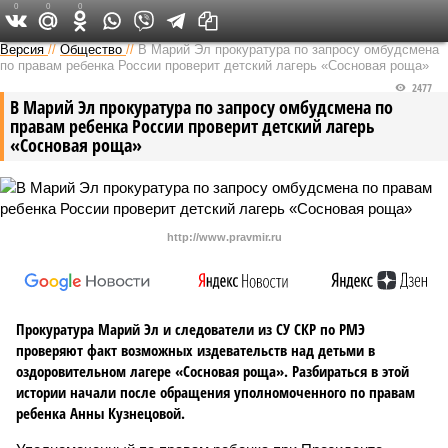
0
0
0
Версия в Чувашии
Версия
//
Общество
//
В Марий Эл прокуратура по запросу омбудсмена
по правам ребенка России проверит детский лагерь «Сосновая роща»
2477
В Марий Эл прокуратура по запросу омбудсмена по
правам ребенка России проверит детский лагерь
«Сосновая роща»
http://www.pravmir.ru
Прокуратура Марий Эл и следователи из СУ СКР по РМЭ
проверяют факт возможных издевательств над детьми в
оздоровительном лагере «Сосновая роща». Разбираться в этой
истории начали после обращения уполномоченного по правам
ребенка Анны Кузнецовой.