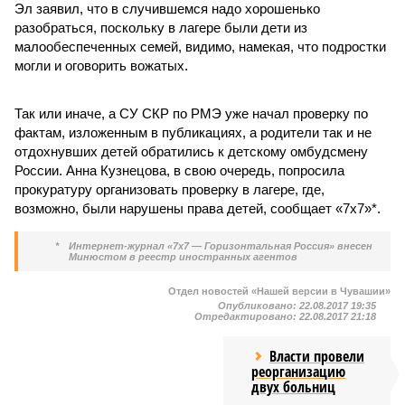
Эл заявил, что в случившемся надо хорошенько
разобраться, поскольку в лагере были дети из
малообеспеченных семей, видимо, намекая, что подростки
могли и оговорить вожатых.
Так или иначе, а СУ СКР по РМЭ уже начал проверку по
фактам, изложенным в публикациях, а родители так и не
отдохнувших детей обратились к детскому омбудсмену
России. Анна Кузнецова, в свою очередь, попросила
прокуратуру организовать проверку в лагере, где,
возможно, были нарушены права детей, сообщает «7х7»*.
*
Интернет-журнал «7х7 — Горизонтальная Россия» внесен
Минюстом в реестр иностранных агентов
Отдел новостей «Нашей версии в Чувашии»
Опубликовано:
22.08.2017 19:35
Отредактировано:
22.08.2017 21:18
Власти провели
реорганизацию
двух больниц