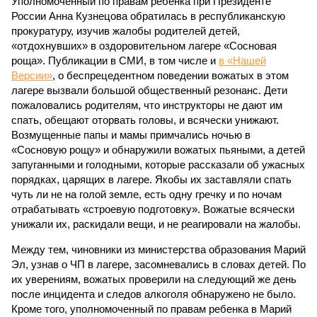
Уполномоченный по правам ребенка при Президенте
России Анна Кузнецова обратилась в республиканскую
прокуратуру, изучив жалобы родителей детей,
«отдохнувших» в оздоровительном лагере «Сосновая
роща». Публикации в СМИ, в том числе и
в «Нашей
Версии»
, о беспрецедентном поведении вожатых в этом
лагере вызвали большой общественный резонанс. Дети
пожаловались родителям, что инструкторы не дают им
спать, обещают оторвать головы, и всячески унижают.
Возмущенные папы и мамы примчались ночью в
«Сосновую рощу» и обнаружили вожатых пьяными, а детей
запуганными и голодными, которые рассказали об ужасных
порядках, царящих в лагере. Якобы их заставляли спать
чуть ли не на голой земле, есть одну гречку и по ночам
отрабатывать «строевую подготовку». Вожатые всячески
унижали их, раскидали вещи, и не реагировали на жалобы.
Между тем, чиновники из министерства образования Марий
Эл, узнав о ЧП в лагере, засомневались в словах детей. По
их уверениям, вожатых проверили на следующий же день
после инцидента и следов алкоголя обнаружено не было.
Кроме того, уполномоченный по правам ребенка в Марий