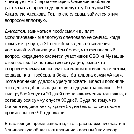
- цитирует РБК парламентария. Семенов пообещал
рассказать о происходящем депутату Госдумы РФ
Анатолию Аксакову. Тот, по его словам, займется этим
вопросом вплотную.
Думается, заниматься проблемами выплат
мобилизованным вплотную следовало не сейчас, когда
гром уже грянул, а 21 сентября в день объявления
частичной мобилизации. Тем более, что финансовый
вопрос, когда дело касается участников СВО из Чувашии,
стоит остро. Точно такая же ситуация, разве что
сопровождаемая меньшим скандалом произошла и летом,
когда выплат требовали бойцы батальона связи «Атал».
Тогда волнения удалось урегулировать. Власти пояснили,
что деньги добровольцы получат двумя траншами — 50
тыс. рублей спустя 30 дней после заключения контракта, а
оставшуюся сумму спустя 90 дней. Судя по тому, что
больше недовольных, вроде бы, не было, слово свое в
правительстве ЧР сдержали.
В настоящее время известно, что в расположение части в
Ульяновскую область отправились военный комиссар