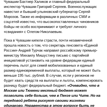
Чувашии Бахтиер Халиков и главный федеральный
инспектор Чувашии Григорий Сергеев. Военнослужащих
навестил и бывший ульяновский губернатор Сергей
Морозов. Также из информации в различных СМИ и
соцсетей известно, что высокопоставленных чиновников
бойцы не особо воспринимают и требуют личного
«свидания» с Олегом Николаевым.
Пока в Чувашии кипели страсти, почти незамеченной
прошла новость о том, что секретарь генсовета «Единой
России» Андрей Турчак направил российскому премьер-
министру Михаилу Мишустину письмо с партийной
инициативой установить на уровне федерации единый
перечень льгот для семей мобилизованных и единый
размер единовременной выплаты, который не может быть
меньше 195 тыс. рублей. В случае, если у регионов не
будет хвать средств на выплаты и льготы, компенсировать
разницу будет федеральный бюджет.
«Очевидно, что в
Москве или Тюмени местный бюджет может
позволить себе больше, чем в Пензе или Чите. Но на
передовой ребята рискуют своими жизнями
одинаково. Неравенства в этом вопросе быть не