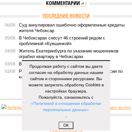
КОММЕНТАРИИ
0
ПОСЛЕДНИЕ НОВОСТИ
06/08
Суд аннулировал ошибочно оформленные кредиты
жителя Чебоксар
05/08
В Чебоксарах снесут 46 строений рядом с
проблемной «Кувшинкой»
04/08
Житель Екатеринбурга по указанию мошенников
ограбил квартиру в Чебоксарах
03/08
В регионе сформируют запас топлива
Продолжая работу с сайтом вы даете
03/08
Республика разместилась на 79 месте в России по
согласие на обработку данных нашим
качеству дорог
сайтом и сторонними ресурсами. Вы
можете запретить обработку Cookies в
ЕЩЕ НОВОСТИ
настройках браузера.
Пожалуйста, ознакомьтесь с
«Политикой в отношении обработки
персональных данных»
НОВОСТИ ПАРТНЕРОВ
.
OK
Новости smi2.ru