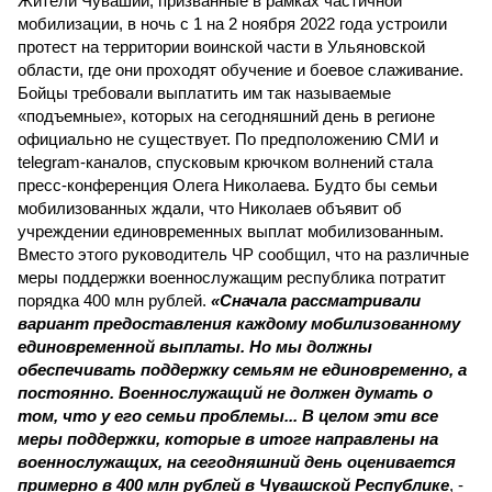
Жители Чувашии, призванные в рамках частичной
мобилизации, в ночь с 1 на 2 ноября 2022 года устроили
протест на территории воинской части в Ульяновской
области, где они проходят обучение и боевое слаживание.
Бойцы требовали выплатить им так называемые
«подъемные», которых на сегодняшний день в регионе
официально не существует. По предположению СМИ и
telegram-каналов, спусковым крючком волнений стала
пресс-конференция Олега Николаева. Будто бы семьи
мобилизованных ждали, что Николаев объявит об
учреждении единовременных выплат мобилизованным.
Вместо этого руководитель ЧР сообщил, что на различные
меры поддержки военнослужащим республика потратит
порядка 400 млн рублей.
«Сначала рассматривали
вариант предоставления каждому мобилизованному
единовременной выплаты. Но мы должны
обеспечивать поддержку семьям не единовременно, а
постоянно. Военнослужащий не должен думать о
том, что у его семьи проблемы... В целом эти все
меры поддержки, которые в итоге направлены на
военнослужащих, на сегодняшний день оценивается
примерно в 400 млн рублей в Чувашской Республике
, -