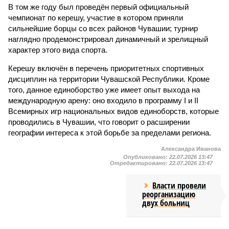
В том же году был проведён первый официальный
чемпионат по керешу, участие в котором приняли
сильнейшие борцы со всех районов Чувашии; турнир
наглядно продемонстрировал динамичный и зрелищный
характер этого вида спорта.
Керешу включён в перечень приоритетных спортивных
дисциплин на территории Чувашской Республики. Кроме
того, данное единоборство уже имеет опыт выхода на
международную арену: оно входило в программу I и II
Всемирных игр национальных видов единоборств, которые
проводились в Чувашии, что говорит о расширении
географии интереса к этой борьбе за пределами региона.
Александра Иванова
Опубликовано:
22.07.2026 13:47
Отредактировано:
22.07.2026 13:47
Власти провели
реорганизацию
двух больниц