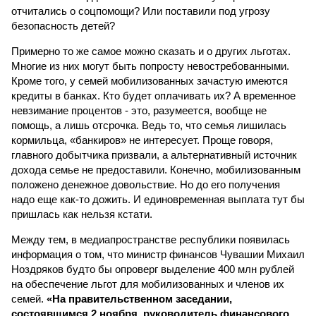
отчитались о соцпомощи? Или поставили под угрозу
безопасность детей?
Примерно то же самое можно сказать и о других льготах.
Многие из них могут быть попросту невостребованными.
Кроме того, у семей мобилизованных зачастую имеются
кредиты в банках. Кто будет оплачивать их? А временное
невзимание процентов - это, разумеется, вообще не
помощь, а лишь отсрочка. Ведь то, что семья лишилась
кормильца, «банкиров» не интересует. Проще говоря,
главного добытчика призвали, а альтернативный источник
дохода семье не предоставили. Конечно, мобилизованным
положено денежное довольствие. Но до его получения
надо еще как-то дожить. И единовременная выплата тут бы
пришлась как нельзя кстати.
Между тем, в медиапространстве республики появилась
информация о том, что министр финансов Чувашии Михаил
Ноздряков будто бы опроверг выделение 400 млн рублей
на обеспечение льгот для мобилизованных и членов их
семей.
«На правительственном заседании,
состоявшимся 2 ноября, руководитель финансового