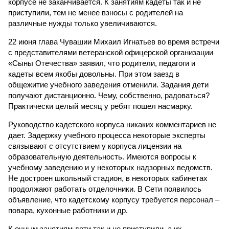
корпусе не заканчивается. К занятиям кадеты так и не
приступили, тем не менее взносы с родителей на
различные нужды только увеличиваются.
22 июня глава Чувашии Михаил Игнатьев во время встречи
с представителями ветеранской офицерской организации
«Сыны Отечества» заявил, что родители, педагоги и
кадеты всем якобы довольны. При этом заезд в
общежитие учебного заведения отменили. Задания дети
получают дистанционно. Чему, собственно, радоваться?
Практически целый месяц у ребят пошел насмарку.
Руководство кадетского корпуса никаких комментариев не
дает. Задержку учебного процесса некоторые эксперты
связывают с отсутствием у корпуса лицензии на
образовательную деятельность. Имеются вопросы к
учебному заведению и у некоторых надзорных ведомств.
Не достроен школьный стадион, в некоторых кабинетах
продолжают работать отделочники. В Сети появилось
объявление, что кадетскому корпусу требуется персонал –
повара, кухонные работники и др.
К очным занятиям дети так и не приступили, а их