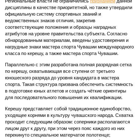
Региональные власти не ограничились
признанием
данной
дисциплины в качестве приоритетной, но также утвердили
официальную систему спортивных званий и
ведомственных знаков отличия, закрепив
соответствующие положения и образцы наградных
атрибутов на уровне правительства субъекта. Согласно
обнародованным материалам, введены удостоверения и
нагрудные знаки мастера спорта Чувашии международного
класса по керешу, а также мастера спорта Чувашии.
Параллельно с этим разработана полная разрядная сетка
по керешу, охватывающая все ступени от третьего
юношеского разряда до уровня кандидата в мастера
спорта. Такая структура призвана обеспечить системность
в подготовке юных атлетов и создать чёткие ориентиры
для последовательного повышения их квалификации.
Керешу представляет собой традиционное единоборство,
уходящее корнями в культуру чувашского народа. Схватка
проходит следующим образом: соперники располагаются
лицом друг к другу, при этом через пояс каждого из них
перекинуто специальное матерчатое полотенце;