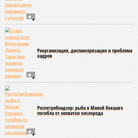
В Йошкар-Оле задержаны граждане,
причастные к контрабанде американского
огнестрельного оружия в Россию
Сотрудников «Чувашавтотранса» ждет
массовое сокращение
СЛУЧАЙНЫЕ СТАТЬИ
По дешевке проданные