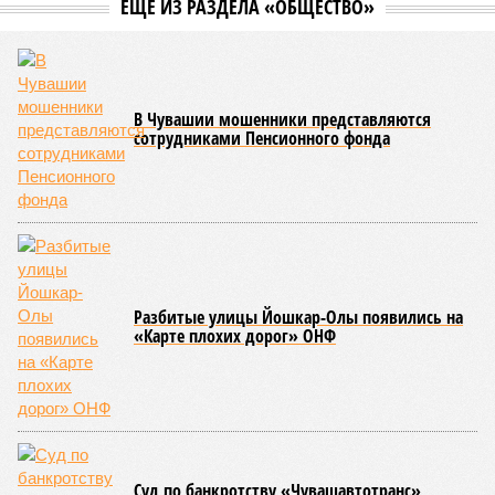
Управлением Роспотребнадзора по Республике Татарстан
были обобщены
результаты контрольно-надзорных
мероприятий в детских оздоровительных лагерях. В
нынешнем сезоне функционирует 299 таких учреждений,
причём 14 из них относятся к загородному типу. Сотрудники
ведомства осуществили 105 выездных проверок и
профилактических визитов, что позволило охватить
проверочными действиями значительную долю лагерей. По
итогам проведённых мероприятий различные нарушения
были зафиксированы в 33 учреждениях. В адрес
администраций этих объектов были вынесены
предписания, обязывающие устранить выявленные
недостатки.
Среди наиболее часто встречающихся нарушений
оказались следующие: ненадлежащее содержание
территории и несоблюдение санитарно-гигиенических норм
на ней; нарушения в процессе организации питания детей и
при обеспечении питьевого режима; а также
несвоевременное или неполное проведение медицинских
осмотров сотрудников лагерей.