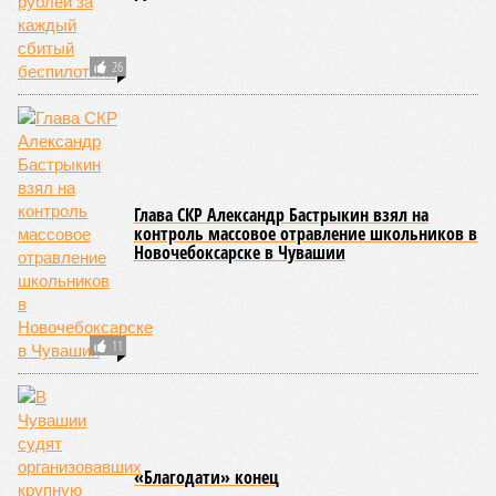
В Чувашии мошенники представляются
сотрудниками Пенсионного фонда
Разбитые улицы Йошкар-Олы появились на
«Карте плохих дорог» ОНФ
Суд по банкротству «Чувашавтотранс»
начнется в апреле