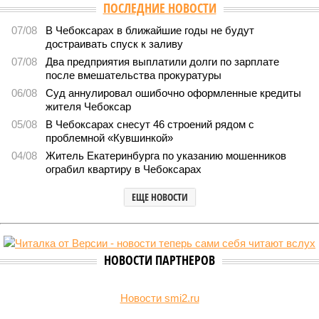
Версия
//
Власть
//
Роспотребнадзор после проверки отстранил от
работы 20 сотрудников детских лагерей
1852
Здоровый отдых
Роспотребнадзор после проверки отстранил от работы 20
сотрудников детских лагерей
Роспотребнадзор после проверки отстранил от работы 20 сотрудников
детских лагерей (фото: pixnio.com)
Руководитель Управления Роспотребнадзора по Чувашской
Республике Татьяна Гермонова принимала участие в заседании
Межведомственной комиссии, занимающейся вопросами
организации детского отдыха и оздоровления в регионе. В
рамках встречи участники рассматривали текущее состояние
летней оздоровительной кампании 2026 года и промежуточные
итоги её проведения.