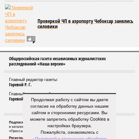
В Марий Эл Общество глухонемых и бизнес-леди
заключили сделку по продаже недвижимости и ...
людей
Нарисованный успех
Как Чувашия попала в лидеры высокой
посещаемости спортивных учреждений при пустых
залах
Продолжая работу с сайтом вы даете
согласие на обработку данных нашим
сайтом и сторонними ресурсами. Вы
можете запретить обработку Cookies в
настройках браузера.
Пожалуйста, ознакомьтесь с
«Политикой в отношении обработки