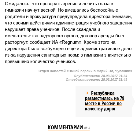
Ожидалось, что проверять зрение и лечить глаза в
гимназии начнут весной. Но вмешались беспокойные
родители и прокуратура предупредила директора гимназии,
что своими действиями администрация учебного заведения
нарушает права учеников. После скандала и
вмешательства надзорного органа, договор аренды был
расторгнут, сообщает ИА «Regnum». Кроме этого на
директора было возбуждено еще и административное дело
из-за нарушения санитарных норм: в гимназии значительно
превышено количество учеников.
Отдел новостей «Нашей версии в Марий Эл, Чувашии»
Опубликовано:
28.03.2017 21:34
Отредактировано:
28.03.2017 21:49
Республика
разместилась на 79
месте в России по
качеству дорог
КОММЕНТАРИИ
0