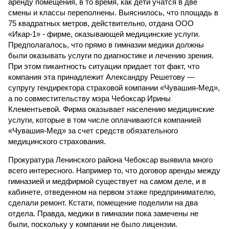
аренду помещения, в то время, как дети учатся в две
смены и классы переполнены. Выяснилось, что площадь в
75 квадратных метров, действительно, отдана ООО
«Икар-1» - фирме, оказывающей медицинские услуги.
Предполагалось, что прямо в гимназии медики должны
были оказывать услуги по диагностике и лечению зрения.
При этом пикантность ситуации придает тот факт, что
компания эта принадлежит Александру Решетову —
супругу гендиректора страховой компании «Чувашия-Мед»,
а по совместительству мэра Чебоксар Ирины
Клементьевой. Фирма оказывает населению медицинские
услуги, которые в том числе оплачиваются компанией
«Чувашия-Мед» за счет средств обязательного
медицинского страхования.
Прокуратура Ленинского района Чебоксар выявила много
всего интересного. Например то, что договор аренды между
гимназией и медфирмой существует на самом деле, и в
кабинете, отведенном на первом этаже предпринимателю,
сделали ремонт. Кстати, помещение поделили на два
отдела. Правда, медики в гимназии пока замечены не
были, поскольку у компании не было лицензии.