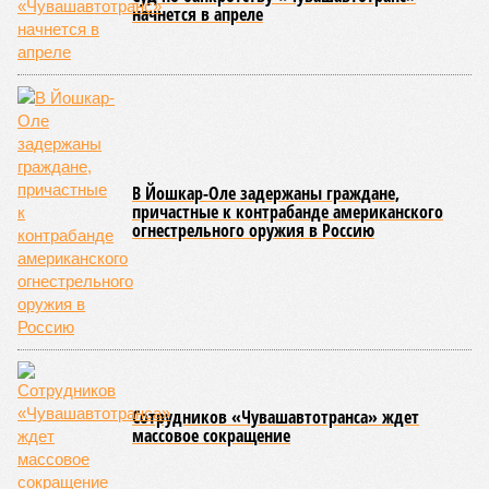
Особый контроль был направлен на персонал,
работающий на пищеблоках. В ходе этих проверок у 20
человек были обнаружены возбудители инфекций –
указанные сотрудники были незамедлительно отстранены
от выполнения своих обязанностей и направлены на
лечение.
Представители ведомства отметили, что оперативное
принятие указанных мер позволило избежать
возникновения массовых инфекционных заболеваний
среди детей, находившихся в оздоровительных
учреждениях.
Помимо этого, специалистами проводился лабораторный
контроль качества воды и готовой продукции: из всех
отобранных проб воды в двух случаях (что составило
1,9%) были зафиксированы отклонения по
микробиологическим показателям; также одно готовое
блюдо не соответствовало установленным нормам по
показателю калорийности.