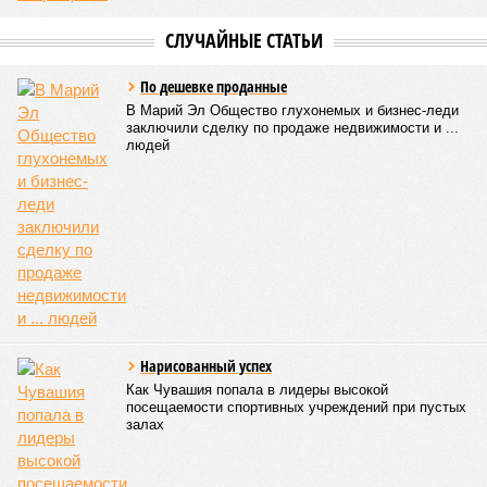
Все лагеря перед началом работы смен прошли
обязательную обработку территорий против клещей,
грызунов и насекомых. Питание в учреждениях
обеспечивают 21 оператор, причём в отношении каждого из
них организован постоянный лабораторный мониторинг.
В ходе заседания был также вынесен на обсуждение ряд
предложений, направленных на обеспечение санитарно-
эпидемиологического благополучия детей в летних лагерях
и на повышение действенности самой системы
оздоровления. В качестве основного приоритета было
выделено обеспечение оздоровительных учреждений
качественными пищевыми продуктами, а детей –
полноценным и сбалансированным питанием. Все лагеря в
обязательном порядке должны располагать санитарно-
эпидемиологическим заключением (СЭЗ), которое
подтверждает соответствие учреждения требованиям
действующего санитарного законодательства. Отсутствие
действующего СЭЗ является основанием для запрета на
функционирование оздоровительной организации. Кроме
того, участники заседания обратили внимание на