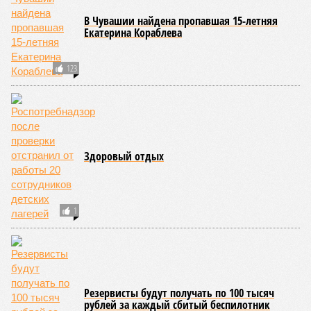
после вмешательства прокуратуры
06/08
Суд аннулировал ошибочно оформленные кредиты
жителя Чебоксар
05/08
В Чебоксарах снесут 46 строений рядом с
проблемной «Кувшинкой»
04/08
Житель Екатеринбурга по указанию мошенников
ограбил квартиру в Чебоксарах
ЕЩЕ НОВОСТИ
НОВОСТИ ПАРТНЕРОВ
Новости smi2.ru
ЕЩЕ ИЗ РАЗДЕЛА «ОБЩЕСТВО»