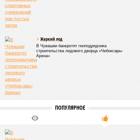
необходимость постоянного контроля за поставщиками
продуктов и организаторами питания, за своевременным
исполнением ранее выданных предписаний по устранению
нарушений, а также за соблюдением сроков прохождения
медицинских осмотров и гигиенического обучения
персоналом.
Александра Иванова
Опубликовано:
28.07.2026 16:10
Отредактировано:
28.07.2026 16:10
Республика
разместилась на 79
месте в России по
качеству дорог
КОММЕНТАРИИ
0
ПОСЛЕДНИЕ НОВОСТИ
07/08
В Чебоксарах в ближайшие годы не будут
достраивать спуск к заливу
07/08
Два предприятия выплатили долги по зарплате