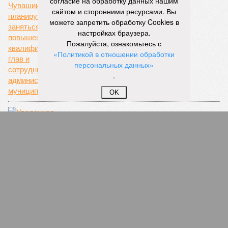
согласие на обработку данных нашим
сайтом и сторонними ресурсами. Вы
можете запретить обработку Cookies в
настройках браузера.
Не можешь - научим
Пожалуйста, ознакомьтесь с
«Политикой в отношении обработки
персональных данных»
.
OK
Чувашский трамплин