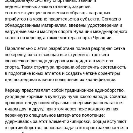
официальную систему спортивных званий и
ведомственных знаков отличия, закрепив
соответствующие положения и образцы наградных
атрибутов на уровне правительства субъекта. Согласно
обнародованным материалам, введены удостоверения и
нагрудные знаки мастера спорта Чувашии международного
класса по керешу, а также мастера спорта Чувашии.
Параллельно с этим разработана полная разрядная сетка
по керешу, охватывающая все ступени от третьего
юношеского разряда до уровня кандидата в мастера
спорта. Такая структура призвана обеспечить системность
в подготовке юных атлетов и создать чёткие ориентиры
для последовательного повышения их квалификации.
Керешу представляет собой традиционное единоборство,
уходящее корнями в культуру чувашского народа. Схватка
проходит следующим образом: соперники располагаются
лицом друг к другу, при этом через пояс каждого из них
перекинуто специальное матерчатое полотенце;
удерживаясь за этот элемент экипировки, борцы вступают
в противоборство, основная задача которого заключается в