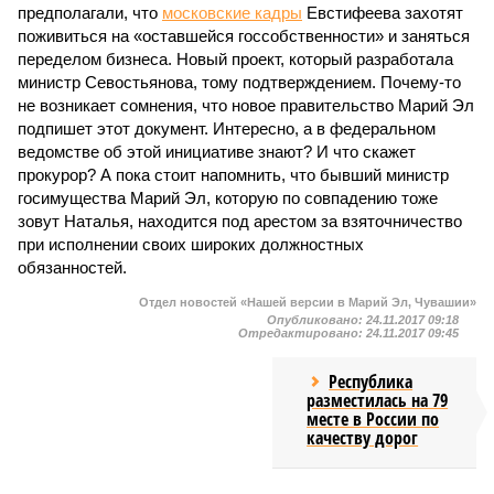
предполагали, что
московские кадры
Евстифеева захотят
поживиться на «оставшейся госсобственности» и заняться
переделом бизнеса. Новый проект, который разработала
министр Севостьянова, тому подтверждением. Почему-то
не возникает сомнения, что новое правительство Марий Эл
подпишет этот документ. Интересно, а в федеральном
ведомстве об этой инициативе знают? И что скажет
прокурор? А пока стоит напомнить, что бывший министр
госимущества Марий Эл, которую по совпадению тоже
зовут Наталья, находится под арестом за взяточничество
при исполнении своих широких должностных
обязанностей.
Отдел новостей «Нашей версии в Марий Эл, Чувашии»
Опубликовано:
24.11.2017 09:18
Отредактировано:
24.11.2017 09:45
Республика
разместилась на 79
месте в России по
качеству дорог