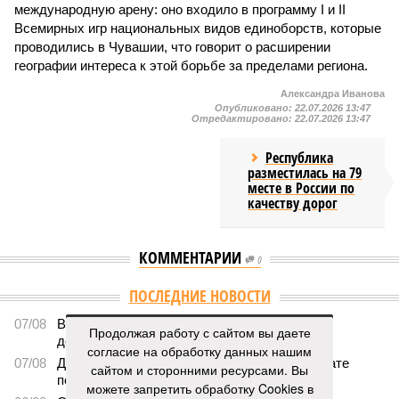
международную арену: оно входило в программу I и II
Всемирных игр национальных видов единоборств, которые
проводились в Чувашии, что говорит о расширении
географии интереса к этой борьбе за пределами региона.
Александра Иванова
Опубликовано:
22.07.2026 13:47
Отредактировано:
22.07.2026 13:47
Республика
разместилась на 79
месте в России по
качеству дорог
КОММЕНТАРИИ
0
ПОСЛЕДНИЕ НОВОСТИ
07/08
В Чебоксарах в ближайшие годы не будут
Продолжая работу с сайтом вы даете
достраивать спуск к заливу
согласие на обработку данных нашим
07/08
Два предприятия выплатили долги по зарплате
сайтом и сторонними ресурсами. Вы
после вмешательства прокуратуры
можете запретить обработку Cookies в