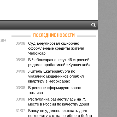
ПОСЛЕДНИЕ НОВОСТИ
2256
06/08
Суд аннулировал ошибочно
оформленные кредиты жителя
Чебоксар
05/08
В Чебоксарах снесут 46 строений
рядом с проблемной «Кувшинкой»
04/08
Житель Екатеринбурга по
указанию мошенников ограбил
квартиру в Чебоксарах
03/08
В регионе сформируют запас
топлива
03/08
Республика разместилась на 79
месте в России по качеству дорог
31/07
Банку не удалось взыскать долг
по кредиту с отца погибшего бойца