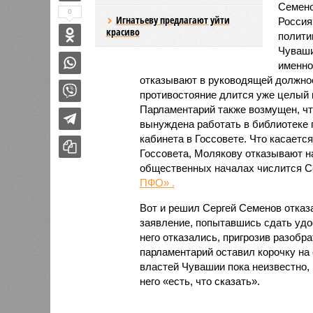
Семено
0
Игнатьеву предлагают уйти
Россия
красиво
политик
Чуваши
именно
отказывают в руководящей должнос
противостояние длится уже целый 
Парламентарий также возмущен, ч
вынуждена работать в библиотеке 
кабинета в Госсовете. Что касаетс
Госсовета, Молякову отказывают на
общественных началах числится Се
ПФО» .
Вот и решил Сергей Семенов отказа
заявление, попытавшись сдать удо
него отказались, пригрозив разобра
парламентарий оставил корочку на 
властей Чувашии пока неизвестно, 
него «есть, что сказать».