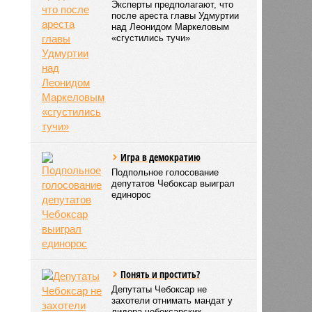
СЛУЧАЙНЫЕ СТАТЬИ
Маркелов последует за
Соловьевым?
Эксперты предполагают, что
после ареста главы Удмуртии
над Леонидом Маркеловым
«сгустились тучи»
Игра в демократию
Подпольное голосование
депутатов Чебоксар выиграл
единорос