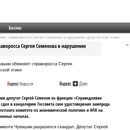
Бизнес
яет справоросса Сергея Семенова в нарушении депутатской этики
аворосса Сергея Семенова в нарушении
ии депутат Сергей Семенов из фракции «Справедливая
 сдал в канцелярию Госсовета свое удостоверение зампреда
нтского комитета по экономической политике и АПК на
венных началах.
аменте Чувашии разразился скандал. Депутат Сергей