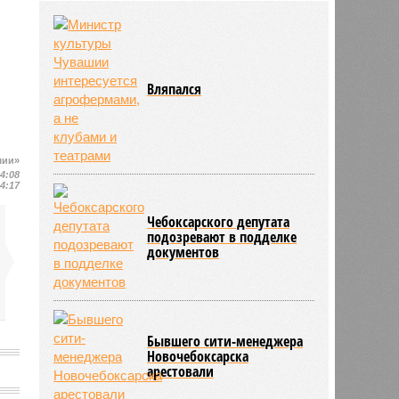
свыше 500 единиц оружия
НОВОСТИ ПАРТНЕРОВ
Новости smi2.ru
ЕЩЕ ИЗ РАЗДЕЛА «ВЛАСТЬ»
шии»
14:08
14:17
Вляпался
Чебоксарского депутата
подозревают в подделке
документов
а