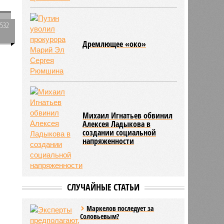
3532
Бывшего сити-менеджера
0
Новочебоксарска
а
арестовали
Дремлющее «око»
Михаил Игнатьев обвинил
Алексея Ладыкова в
создании социальной
напряженности