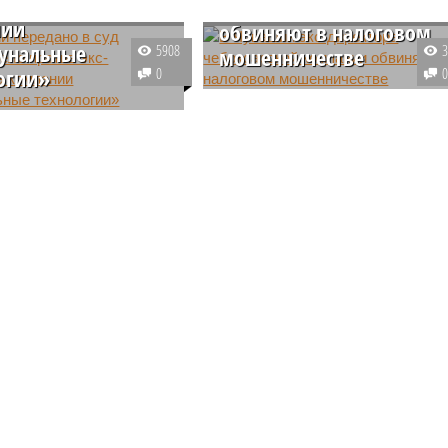
 экс-руководства
чебоксарской компании
нии
обвиняют в налоговом
унальные
5908
мошенничестве
огии»
0
Прокуратура Чувашии утвердил
и передано в суд
обвинительное заключение в
е дело в отношении
отношении бывшего директора
руководства компании
компании из Чебоксар,
льные технологии»,
занимающейся оптовой
обвиняют в
торговлей машинами и
еблении полномочиями
спецоборудованием. Его
авомерных действиях
обвиняют в мошенничестве с
отстве.
использованием служебного
положения.