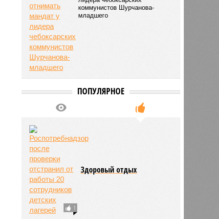
Понять и простить?
Депутаты Чебоксар не
захотели отнимать мандат у
лидера чебоксарских
коммунистов Шурчанова-
младшего
ПОПУЛЯРНОЕ