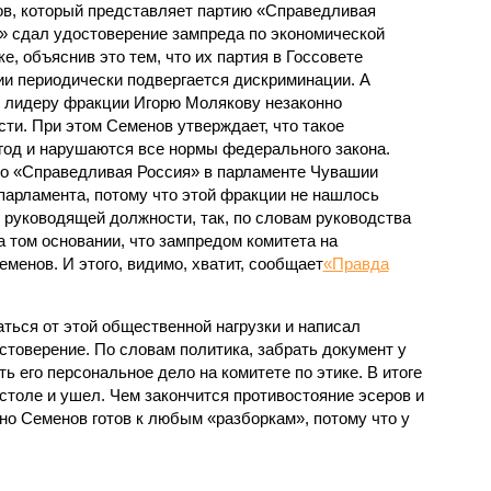
в, который представляет партию «Справедливая
» сдал удостоверение зампреда по экономической
е, объяснив это тем, что их партия в Госсовете
и периодически подвергается дискриминации. А
 лидеру фракции Игорю Молякову незаконно
ти. При этом Семенов утверждает, что такое
год и нарушаются все нормы федерального закона.
то «Справедливая Россия» в парламенте Чувашии
парламента, потому что этой фракции не нашлось
я руководящей должности, так, по словам руководства
 том основании, что зампредом комитета на
менов. И этого, видимо, хватит, сообщает
«Правда
ться от этой общественной нагрузки и написал
стоверение. По словам политика, забрать документ у
ть его персональное дело на комитете по этике. В итоге
столе и ушел. Чем закончится противостояние эсеров и
но Семенов готов к любым «разборкам», потому что у