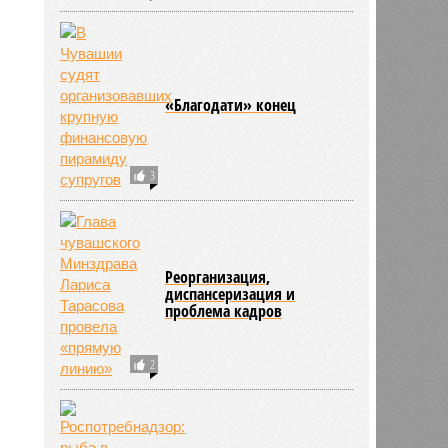
контроль массовое
отравление школьников в
Новочебоксарске в
Чувашии
11
«Благодати» конец
3
Реорганизация,
диспансеризация и
проблема кадров