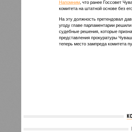
Напомним
, что ранее Госсовет Чу
комитета на штатной основе без его
На эту должность претендовал дав
угоду главе парламентарии решили
судебные решения, которые призна
представления прокуратуры Чуваши
теперь место зампреда комитета пу
К
В Чува
В СУ СКР в Чувашии не
суд уг
нашли оснований для