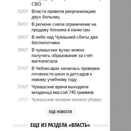
СВО
31/07
Власти провели реорганизацию
двух больниц
30/07
В регионе сняли ограничение на
продажу бензина в канистры
29/07
В небе над Чувашией сбиты два
беспилотника
28/07
В чувашских вузах можно
получить образование за счёт
маткапитала
27/07
В Чебоксарах началась проверка
готовности школ и детсадов к
новому учебному году
27/07
Чувашские врачи выходили
младенца массой 745 граммов
24/07
Чувашские аграрии начали уборку
урожая
ЕЩЕ НОВОСТИ
24/07
Минпромэнерго сообщило об
уменьшении очередей на
заправках
23/07
В Чувашии за 6 месяцев изъято