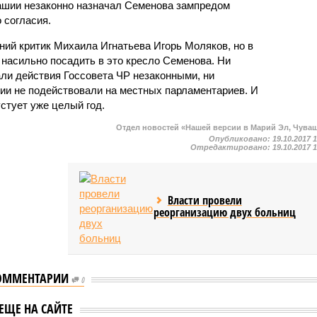
вашии незаконно назначал Семенова зампредом
 согласия.
ний критик Михаила Игнатьева Игорь Моляков, но в
 насильно посадить в это кресло Семенова. Ни
ли действия Госсовета ЧР незаконными, ни
и не подействовали на местных парламентариев. И
стует уже целый год.
Отдел новостей «Нашей версии в Марий Эл, Чува
Опубликовано:
19.10.2017 
Отредактировано:
19.10.2017 
Власти провели
реорганизацию двух больниц
ОММЕНТАРИИ
шии передано в
0
оловное дело
В Чувашии экс-директор
ЕЩЕ НА САЙТЕ