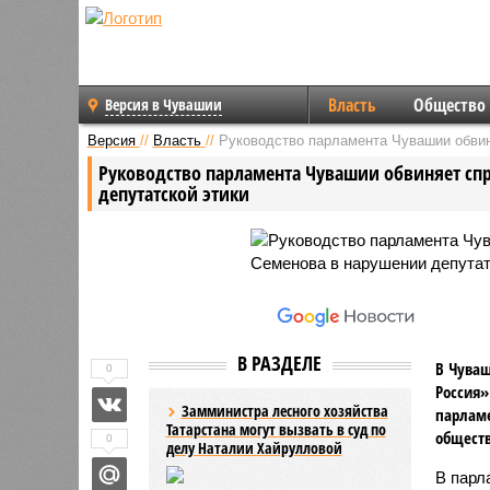
Власть
Общество
Версия в Чувашии
Версия
//
Власть
//
Руководство парламента Чувашии обвин
Руководство парламента Чувашии обвиняет спр
депутатской этики
В РАЗДЕЛЕ
В Чуваш
0
Россия»
Замминистра лесного хозяйства
парламе
Татарстана могут вызвать в суд по
общест
0
делу Наталии Хайрулловой
В парл