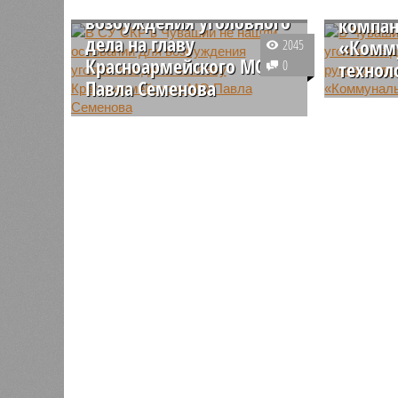
против
возбуждения уголовного
компа
дела на главу
«Комм
2045
Красноармейского МО
0
технол
Павла Семенова
В Чуваши
В СУ СКР в Чувашии отказали в
уголовно
возбуждении уголовных дела на
бывшего 
участников конфликта жителей
«Коммуна
деревни Санькасы с главой
которых 
Красноармейского
злоупотр
муниципального округа Павлом
и в непр
Семеновым.
при банкр