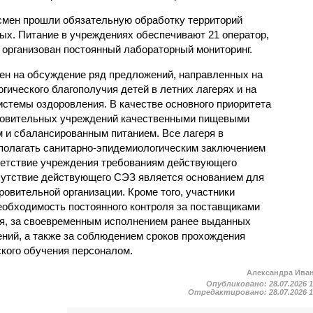
смен прошли обязательную обработку территорий
мых. Питание в учреждениях обеспечивают 21 оператор,
 организован постоянный лабораторный мониторинг.
ен на обсуждение ряд предложений, направленных на
ического благополучия детей в летних лагерях и на
стемы оздоровления. В качестве основного приоритета
ровительных учреждений качественными пищевыми
м и сбалансированным питанием. Все лагеря в
полагать санитарно-эпидемиологическим заключением
ветствие учреждения требованиям действующего
сутствие действующего СЭЗ является основанием для
овительной организации. Кроме того, участники
еобходимость постоянного контроля за поставщиками
ия, за своевременным исполнением ранее выданных
ний, а также за соблюдением сроков прохождения
ского обучения персоналом.
Александра Ива
Опубликовано:
28.07.2026 
Отредактировано:
28.07.2026 