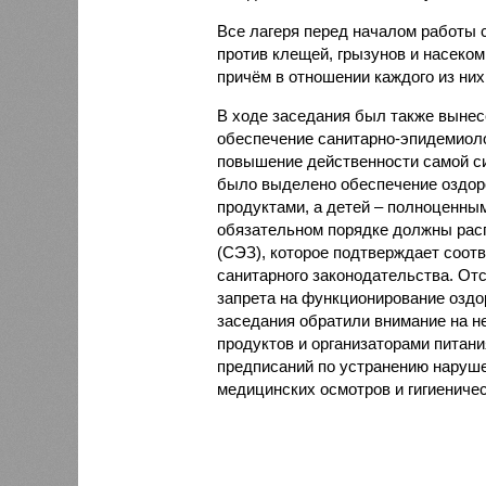
Все лагеря перед началом работы 
против клещей, грызунов и насеко
причём в отношении каждого из них
В ходе заседания был также вынес
обеспечение санитарно-эпидемиолог
повышение действенности самой си
было выделено обеспечение оздо
продуктами, а детей – полноценны
обязательном порядке должны рас
(СЭЗ), которое подтверждает соот
санитарного законодательства. От
запрета на функционирование оздор
заседания обратили внимание на н
продуктов и организаторами питан
предписаний по устранению наруше
медицинских осмотров и гигиениче