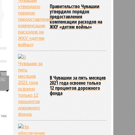
Правительство Чувашии
утвердило порядок
предоставления
компенсации расходов на
ЖКУ «детям войны»
О
В Чувашии за пять месяцев
3342
2021 года освоено только
0
12 процентов дорожного
о
фонда
1466
я