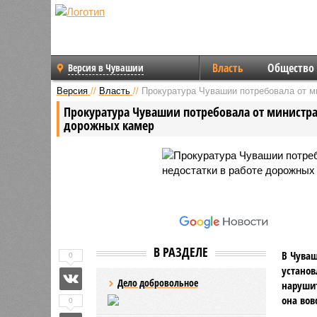
Власть
Общество
Версия в Чувашии
Версия
//
Власть
//
Прокуратура Чувашии потребовала от ми
Прокуратура Чувашии потребовала от министра 
дорожных камер
В РАЗДЕЛЕ
В Чуваш
0
установ
Дело добровольное
нарушит
она вов
0