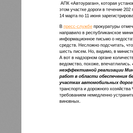
АПК «Автоураган», которая устано
этом участке дороги в течение 202
14 марта по 11 июня зарегистриров
В
пресс-службе
прокуратуры отмеча
направило в республиканское минис
информационное письмо о недостат
средств. Несложно подсчитать, что
шесть писем. Но, видимо, в министе
А вот в надзорном органе количес
ведомство, похоже, впечатлились.
неэффективной реализации Мин
работ в области обеспечения б
участках автомобильных дорог
транспорта и дорожного хозяйства
требованием немедленно устранить
виновных.