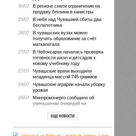
30/07
В регионе сняли ограничение на
продажу бензина в канистры
29/07
В небе над Чувашией сбиты два
беспилотника
28/07
В чувашских вузах можно
получить образование за счёт
маткапитала
27/07
В Чебоксарах началась проверка
готовности школ и детсадов к
новому учебному году
27/07
Чувашские врачи выходили
младенца массой 745 граммов
24/07
Чувашские аграрии начали уборку
урожая
24/07
Минпромэнерго сообщило об
уменьшении очередей на
заправках
ЕЩЕ НОВОСТИ
23/07
В Чувашии за 6 месяцев изъято
свыше 500 единиц оружия
22/07
Резервисты будут получать по 100
тысяч рублей за каждый сбитый