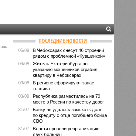
ПОСЛЕДНИЕ НОВОСТИ
5046
05/08
В Чебоксарах снесут 46 строений
рядом с проблемной «Кувшинкой»
04/08
Житель Екатеринбурга по
указанию мошенников ограбил
квартиру в Чебоксарах
03/08
В регионе сформируют запас
топлива
03/08
Республика разместилась на 79
месте в России по качеству дорог
31/07
Банку не удалось взыскать долг
по кредиту с отца погибшего бойца
СВО
31/07
Власти провели реорганизацию
двух больниц