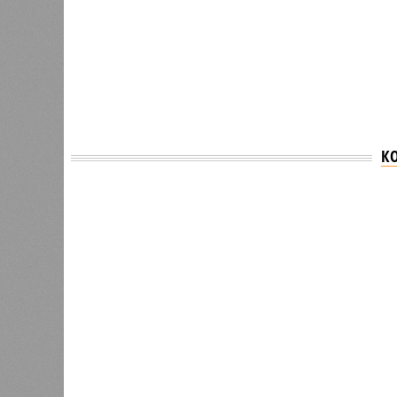
К
Версия
//
Общество
//
В регионе учреждены удостоверения 
Заткнуть за пояс
В регионе учреждены удостоверения мастеров 
В регионе учреждены удостоверения