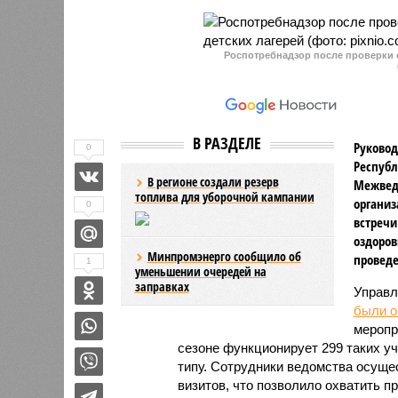
незаконного оборота средств
должност
платежей.
корыстно
в органи
Роспотребнадзор после проверки о
оборота 
В РАЗДЕЛЕ
Руковод
0
Республ
В регионе создали резерв
Межвед
топлива для уборочной кампании
организ
0
встречи
оздоров
Минпромэнерго сообщило об
проведе
1
уменьшении очередей на
заправках
Управл
были 
меропр
сезоне функционирует 299 таких уч
типу. Сотрудники ведомства осуще
визитов, что позволило охватить 