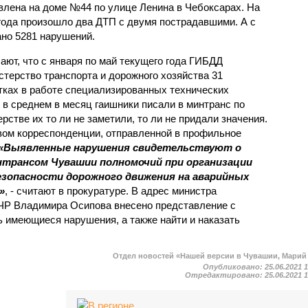
влена на доме №44 по улице Ленина в Чебоксарах. На
 года произошло два ДТП с двумя пострадавшими. А с
ано 5281 нарушений.
ют, что с января по май текущего года ГИБДД
терство транспорта и дорожного хозяйства 31
ках в работе специализированных технических
 в среднем в месяц гаишники писали в минтранс по
рстве их то ли не заметили, то ли не придали значения.
твом корреспонденции, отправленной в профильное
«Выявленные нарушения свидетельствуют о
трансом Чувашии полномочий при организации
езопасности дорожного движения на аварийных
»
, - считают в прокуратуре. В адрес министра
 ЧР Владимира Осипова внесено представление с
 имеющиеся нарушения, а также найти и наказать
Отдел новостей «Нашей версии в Чувашии, Марий
Опубликовано:
25.06.2021 
Отредактировано:
25.06.2021 