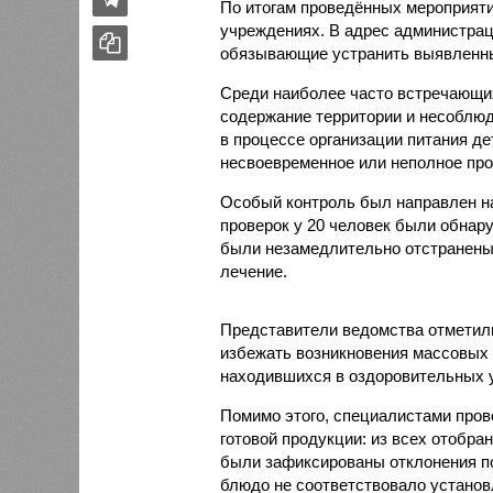
По итогам проведённых мероприят
учреждениях. В адрес администрац
обязывающие устранить выявленны
Среди наиболее часто встречающи
содержание территории и несоблюд
в процессе организации питания де
несвоевременное или неполное про
Особый контроль был направлен на
проверок у 20 человек были обнар
были незамедлительно отстранены 
лечение.
Представители ведомства отметили
избежать возникновения массовых
находившихся в оздоровительных 
Помимо этого, специалистами пров
готовой продукции: из всех отобра
были зафиксированы отклонения по
блюдо не соответствовало установ