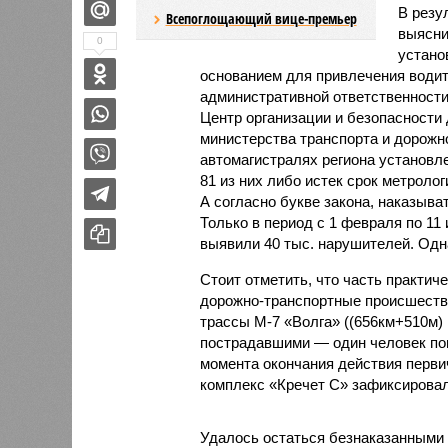
В резу
Всепоглощающий вице-премьер
выясни
0
устано
основанием для привлечения водит
административной ответственности
Центр организации и безопасности
министерства транспорта и дорожно
автомагистралях региона установл
81 из них либо истек срок метроло
А согласно букве закона, наказыв
Только в период с 1 февраля по 11
выявили 40 тыс. нарушителей. Одн
Стоит отметить, что часть практич
дорожно-транспортные происшестви
трассы М-7 «Волга» ((656км+510м) 
пострадавшими — один человек пог
момента окончания действия перви
комплекс «Кречет С» зафиксировал 
Удалось остаться безнаказанными и