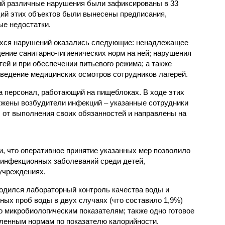
ий различные нарушения были зафиксированы в 33
ий этих объектов были вынесены предписания,
е недостатки.
хся нарушений оказались следующие: ненадлежащее
ение санитарно-гигиенических норм на ней; нарушения
тей и при обеспечении питьевого режима; а также
ведение медицинских осмотров сотрудников лагерей.
 персонал, работающий на пищеблоках. В ходе этих
ужены возбудители инфекций – указанные сотрудники
от выполнения своих обязанностей и направлены на
, что оперативное принятие указанных мер позволило
 инфекционных заболеваний среди детей,
учреждениях.
одился лабораторный контроль качества воды и
нных проб воды в двух случаях (что составило 1,9%)
 микробиологическим показателям; также одно готовое
ленным нормам по показателю калорийности.