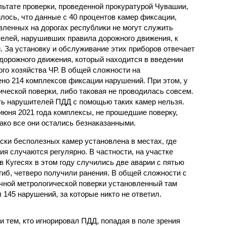
льтате проверки, проведенной прокуратурой Чувашии,
лось, что данные с 40 процентов камер фиксации,
вленных на дорогах республики не могут служить
елей, нарушивших правила дорожного движения, к
. За установку и обслуживание этих приборов отвечает
 дорожного движения, который находится в введении
го хозяйства ЧР. В общей сложности на
ено 214 комплексов фиксации нарушений. При этом, у
гической поверки, либо таковая не проводилась совсем.
ать нарушителей ПДД с помощью таких камер нельзя.
 июня 2021 года комплексы, не прошедшие поверку,
ако все они остались безнаказанными.
ески бесполезных камер установлена в местах, где
я случаются регулярно. В частности, на участке
в Кугесях в этом году случились две аварии с пятью
иб, четверо получили ранения. В общей сложности с
чной метрологической поверки установленный там
145 нарушений, за которые никто не ответил.
 тем, кто игнорировал ПДД, попадая в поле зрения