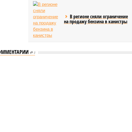
В регионе сняли ограничение
на продажу бензина в канистры
ОММЕНТАРИИ
0
мастеров спорта по борьбе керешу
спорта по борьбе керешу
 мастеров спорта по борьбе керешу (фото: wikimedia
commons/Ilsurikat)