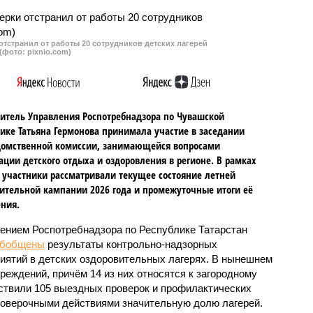
ных полномочий из
высокую стоимость одной из
й заинтересованности и
причин тенденции роста
зации неправомерного
нелегалов на дорогах
тстранил от работы 20 сотрудников детских лагерей
платежных средств.
республики.
(фото: pixnio.com)
итель Управления Роспотребнадзора по Чувашской
ике Татьяна Гермонова принимала участие в заседании
омственной комиссии, занимающейся вопросами
ации детского отдыха и оздоровления в регионе. В рамках
 участники рассматривали текущее состояние летней
ительной кампании 2026 года и промежуточные итоги её
ния.
ением Роспотребнадзора по Республике Татарстан
обобщены
результаты контрольно-надзорных
иятий в детских оздоровительных лагерях. В нынешнем
реждений, причём 14 из них относятся к загородному
ствили 105 выездных проверок и профилактических
проверочными действиями значительную долю лагерей.