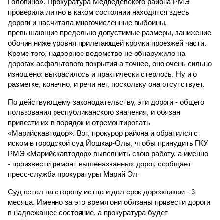
Головино». Прокуратура Медведевского района РМЭ
проверила лично в каком состоянии находятся здесь
дороги и насчитала многочисленные выбоины,
превышающие предельно допустимые размеры, занижение
обочин ниже уровня прилегающей кромки проезжей части.
Кроме того, надзорное ведомство не обнаружило на
дорогах асфальтового покрытия а точнее, оно очень сильно
изношено: выкрасилось и практически стерлось. Ну и о
разметке, конечно, и речи нет, поскольку она отсутствует.
По действующему законодательству, эти дороги - общего
пользования республиканского значения, и обязан
привести их в порядок и отремонтировать
«Марийскавтодор». Вот, прокурор района и обратился с
иском в городской суд Йошкар-Олы, чтобы принудить ГКУ
РМЭ «Марийскавтодор» выполнить свою работу, а именно
- произвести ремонт вышеназванных дорог, сообщает
пресс-служба прокуратуры Марий Эл.
Суд встал на сторону истца и дал срок дорожникам - 3
месяца. Именно за это время они обязаны привести дороги
в надлежащее состояние, а прокуратура будет