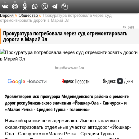
1
0
0
Версия в Чувашии
Версия
//
Общество
//
Прокуратура потребовала через суд
отремонтировать дороги в Марий Эл
3688
Прокуратура потребовала через суд отремонтировать
дороги в Марий Эл
http://www.onf.ru
Удовлетворен иск прокурора Медеведевского района о ремонте
дорог республиканского значения «Йошкар-Ола - Санчурск» и
«Малая Речка - Средняя Турша - Головино»
Никакой критики не выдерживают. Именно так можно
охарактеризовать отдельные участки автодорог «Йошкар-
Ола - Санчурск» и «Малая Речка - Средняя Турша -