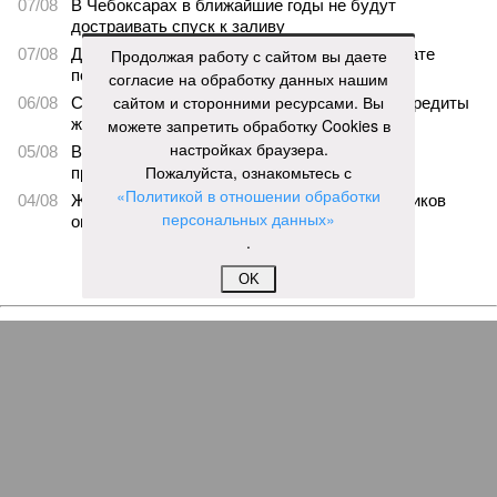
07/08
В Чебоксарах в ближайшие годы не будут
достраивать спуск к заливу
07/08
Два предприятия выплатили долги по зарплате
Продолжая работу с сайтом вы даете
после вмешательства прокуратуры
согласие на обработку данных нашим
сайтом и сторонними ресурсами. Вы
06/08
Суд аннулировал ошибочно оформленные кредиты
жителя Чебоксар
можете запретить обработку Cookies в
настройках браузера.
05/08
В Чебоксарах снесут 46 строений рядом с
Пожалуйста, ознакомьтесь с
проблемной «Кувшинкой»
«Политикой в отношении обработки
04/08
Житель Екатеринбурга по указанию мошенников
персональных данных»
ограбил квартиру в Чебоксарах
.
ЕЩЕ НОВОСТИ
OK
НОВОСТИ ПАРТНЕРОВ
Новости smi2.ru
ЕЩЕ ИЗ РАЗДЕЛА «ОБЩЕСТВО»