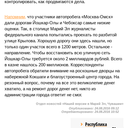
контролировать, как продвигаются дела.
Напомним,
что участники автопробега «Москва-Омск»
дали дорогам Йошкар-Олы и Чебоксар самые низкие
оценки. Так, в столице Марий Эл журналисты
федерального канала попытались проехать по разбитой
улице Крылова. Хорошую дорогу они здесь нашли, но
только один участок всего в 1200 метров. Остальное -
направление. Чтобы восстановить всю уличную сеть
Йошкар-Олы требуется около 2 миллиардов рублей. Всего
в казне нашлось 200 миллионов. Корреспонденты
автопробега обратили внимание на роскошные дворцы на
набережной Кокшаги и благоустроенный центр города. На
резонный вопрос, почему на все это великолепие денег
хватило, а на ремонт дорог денег нет, никто из
администрации города ответит не смог.
Отдел новостей «Нашей версии в Марий Эл, Чувашии»
Опубликовано:
24.08.2016 09:12
Отредактировано:
24.08.2016 10:52
Республика