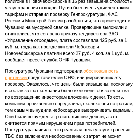
полигоне в Новочебоксарске в 16 раз завышена стоимость
услуг хранения отходов. Путин был очень удивлен таким
тарифам и отправил проверку Генпрокуратуры, ФАС
России и Минстрой России разобраться, что происходит в
Чувашии на мусорной свалке. Проверяющие выяснили и
отчитались, что согласно приказу гендиректора ЗАО
«Управление отходами», плата составляла 425 руб. за 1
куб. м, тогда как прежде жители Чебоксар и
Новочебоксарска платили всего 27 руб. 4 коп. за 1 куб. м.,
сообщает пресс-служба ОНФ Чувашии.
Прокуратура Чувашии подтвердила
обоснованность
претензий
представителей ОНФ, инициировавших эту
проверку. Оказалось, что цены были завышены, поскольку
в состав затрат компании было включены обязательства
по возвращению инвесторам вложенных денег. То есть,
компания произвольно определила, сколько они потратили,
тем самым вынудила чебоксарцев выворачивать карманы.
Они были вынуждены тратить лишние деньги, а это
считается прямым нарушением прав потребителей.
Прокуратура заявила, что реальная цена услуги хранения
ТБО без включения необоснованных затрат не может