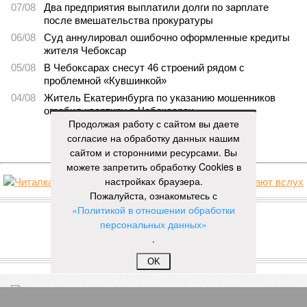
07/08
Два предприятия выплатили долги по зарплате
после вмешательства прокуратуры
06/08
Суд аннулировал ошибочно оформленные кредиты
жителя Чебоксар
05/08
В Чебоксарах снесут 46 строений рядом с
проблемной «Кувшинкой»
04/08
Житель Екатеринбурга по указанию мошенников
ограбил квартиру в Чебоксарах
Продолжая работу с сайтом вы даете
согласие на обработку данных нашим
ЕЩЕ НОВОСТИ
сайтом и сторонними ресурсами. Вы
можете запретить обработку Cookies в
настройках браузера.
Пожалуйста, ознакомьтесь с
НОВОСТИ ПАРТНЕРОВ
«Политикой в отношении обработки
персональных данных»
Новости smi2.ru
.
ЕЩЕ ИЗ РАЗДЕЛА «ОБЩЕСТВО»
OK