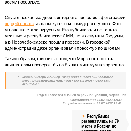
всему норовирус.
Спустя несколько дней в интернете появились фотографии
порций салата
из пары кусочком помидор и огурцов. Фото
мгновенно стало вирусным. Его публиковали не только
местные и республиканские СМИ, но и депутаты Госдумы,
а в Новочебоксарске прошли проверки. В городской
администрации даже организовали пресс-тур по школам.
Таким образом, говорить о том, что Моргенштерн стал
инициатором проверок, было бы как минимум некорректно.
*
Моргенштерн Алишер Тагирович внесен Минюстом в
реестр физических лиц, признанных иностранными
агентами
Отдел новостей «Нашей версии в Чувашии, Марий Эл»
Опубликовано:
14.02.2022 12:32
Отредактировано:
14.02.2022 12:41
Республика
разместилась на 79
месте в России по