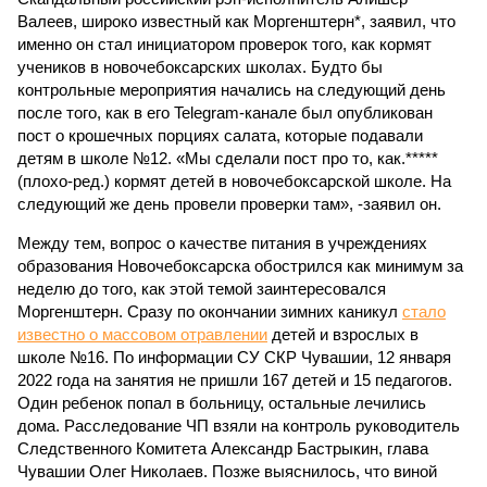
Валеев, широко известный как Моргенштерн*, заявил, что
именно он стал инициатором проверок того, как кормят
учеников в новочебоксарских школах. Будто бы
контрольные мероприятия начались на следующий день
после того, как в его Telegram-канале был опубликован
пост о крошечных порциях салата, которые подавали
детям в школе №12. «Мы сделали пост про то, как.*****
(плохо-ред.) кормят детей в новочебоксарской школе. На
следующий же день провели проверки там», -заявил он.
Между тем, вопрос о качестве питания в учреждениях
образования Новочебоксарска обострился как минимум за
неделю до того, как этой темой заинтересовался
Моргенштерн. Сразу по окончании зимних каникул
стало
известно о массовом отравлении
детей и взрослых в
школе №16. По информации СУ СКР Чувашии, 12 января
2022 года на занятия не пришли 167 детей и 15 педагогов.
Один ребенок попал в больницу, остальные лечились
дома. Расследование ЧП взяли на контроль руководитель
Следственного Комитета Александр Бастрыкин, глава
Чувашии Олег Николаев. Позже выяснилось, что виной