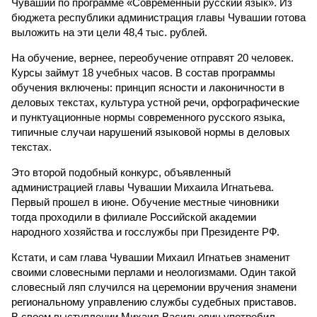
Чувашии по программе «Современный русский язык». Из
бюджета республики администрация главы Чувашии готова
выложить на эти цели 48,4 тыс. рублей.
На обучение, вернее, переобучение отправят 20 человек.
Курсы займут 18 учебных часов. В состав программы
обучения включены: принцип ясности и лаконичности в
деловых текстах, культура устной речи, орфографические
и пунктуационные нормы современного русского языка,
типичные случаи нарушений языковой нормы в деловых
текстах.
Это второй подобный конкурс, объявленный
администрацией главы Чувашии Михаила Игнатьева.
Первый прошел в июне. Обучение местные чиновники
тогда проходили в филиале Российской академии
народного хозяйства и госслужбы при Президенте РФ.
Кстати, и сам глава Чувашии Михаил Игнатьев знаменит
своими словесными перлами и неологизмами. Один такой
словесный ляп случился на церемонии вручения знамени
региональному управлению службы судебных приставов.
В своем выступлении Михаил Васильевич употребил