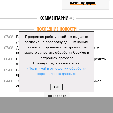
качеству дорог
КОММЕНТАРИИ
0
ПОСЛЕДНИЕ НОВОСТИ
Продолжая работу с сайтом вы даете
07/08
В Чебоксарах в ближайшие годы не будут
согласие на обработку данных нашим
достраивать спуск к заливу
сайтом и сторонними ресурсами. Вы
07/08
Два предприятия выплатили долги по зарплате
можете запретить обработку Cookies в
после вмешательства прокуратуры
настройках браузера.
06/08
Суд аннулировал ошибочно оформленные кредиты
Пожалуйста, ознакомьтесь с
жителя Чебоксар
«Политикой в отношении обработки
05/08
В Чебоксарах снесут 46 строений рядом с
персональных данных»
проблемной «Кувшинкой»
.
04/08
Житель Екатеринбурга по указанию мошенников
ограбил квартиру в Чебоксарах
OK
ЕЩЕ НОВОСТИ