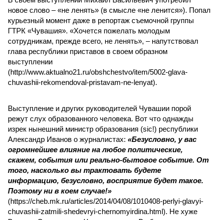
новое слово – «не ленять» (в смысле «не ленится»). Попал
курьезный момент даже в репортаж съемочной группы
ГТРК «Чувашия». «Хочется пожелать молодым
сотрудникам, прежде всего, не ленять», – напутствовал
глава республики приставов в своем образном
выступлении
(http://www.aktualno21.ru/obshchestvo/item/5002-glava-
chuvashii-rekomendoval-pristavam-ne-lenyat).
Выступление и других руководителей Чувашии порой
режут слух образованного человека. Вот что однажды
изрек нынешний министр образования (sic!) республики
Александр Иванов о журналистах:
«Безусловно, у вас
огромнейшее влияние на любое политические,
скажем, события или реально-бытовое событие. От
того, насколько вы трактовать будете
информацию, безусловно, восприятие будет такое.
Поэтому ни в коем случае!»
(https://cheb.mk.ru/articles/2014/04/08/1010408-perlyi-glavyi-
chuvashii-zatmili-shedevryi-chernomyirdina.html). Не хуже