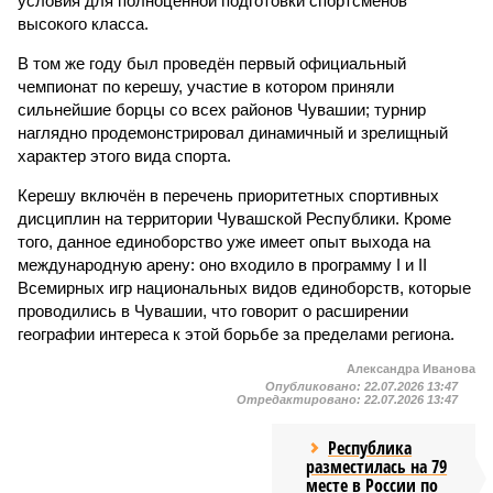
условия для полноценной подготовки спортсменов
высокого класса.
В том же году был проведён первый официальный
чемпионат по керешу, участие в котором приняли
сильнейшие борцы со всех районов Чувашии; турнир
наглядно продемонстрировал динамичный и зрелищный
характер этого вида спорта.
Керешу включён в перечень приоритетных спортивных
дисциплин на территории Чувашской Республики. Кроме
того, данное единоборство уже имеет опыт выхода на
международную арену: оно входило в программу I и II
Всемирных игр национальных видов единоборств, которые
проводились в Чувашии, что говорит о расширении
географии интереса к этой борьбе за пределами региона.
Александра Иванова
Опубликовано:
22.07.2026 13:47
Отредактировано:
22.07.2026 13:47
Республика
разместилась на 79
месте в России по